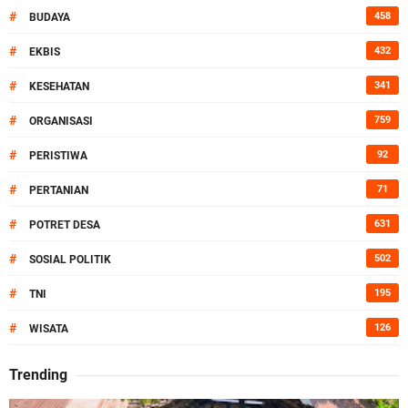
#
458
BUDAYA
#
432
EKBIS
#
341
KESEHATAN
#
759
ORGANISASI
#
92
PERISTIWA
#
71
PERTANIAN
#
631
POTRET DESA
#
502
SOSIAL POLITIK
#
195
TNI
#
126
WISATA
Trending