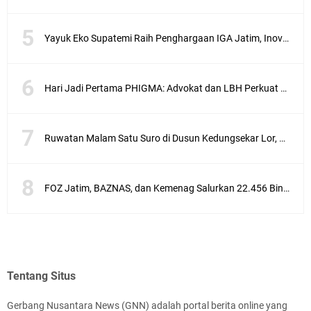
Yayuk Eko Supatemi Raih Penghargaan IGA Jatim, Inovasi Wayang Kulit untuk Anak Berkebutuhan Khusus
Hari Jadi Pertama PHIGMA: Advokat dan LBH Perkuat Soliditas di Jakarta
Ruwatan Malam Satu Suro di Dusun Kedungsekar Lor, Tradisi Luhur yang Terus Istiqomah
FOZ Jatim, BAZNAS, dan Kemenag Salurkan 22.456 Bingkisan Lebaran Yatim Serentak di Berbagai Daerah di Jawa Timur
Tentang Situs
Gerbang Nusantara News (GNN) adalah portal berita online yang