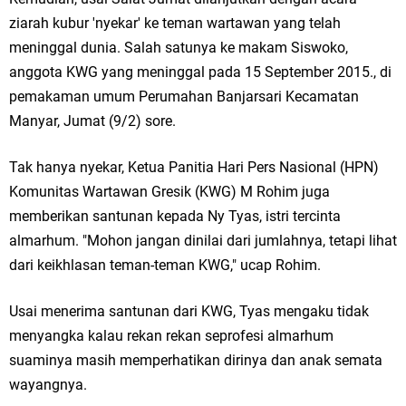
Ketua DPD Golkar Gresik Wongso Negoro Sambut Tahun Baru Islam
ziarah kubur 'nyekar' ke teman wartawan yang telah
meninggal dunia. Salah satunya ke makam Siswoko,
1448 H dengan Doa Kedamaian
anggota KWG yang meninggal pada 15 September 2015., di
Wakil Ketua DPRD Gresik Mujid Riduan Sampaikan Doa dan Harapan di
pemakaman umum Perumahan Banjarsari Kecamatan
Manyar, Jumat (9/2) sore.
Tahun Baru Islam 1448 H
Tak hanya nyekar, Ketua Panitia Hari Pers Nasional (HPN)
Selamat Tahun Baru Islam 1 Muharram 1448 H: Pesan Hijrah Drs. H.
Komunitas Wartawan Gresik (KWG) M Rohim juga
Husnul Aqib, M.M. untuk Negeri
memberikan santunan kepada Ny Tyas, istri tercinta
almarhum. "Mohon jangan dinilai dari jumlahnya, tetapi lihat
PDUF MUI Jatim Gelar Doa Awal Tahun Hijriah, Teguhkan Optimisme
dari keikhlasan teman-teman KWG," ucap Rohim.
Menuju Indonesia Emas 2045
Usai menerima santunan dari KWG, Tyas mengaku tidak
Reses Anggota DPRD Jabar M. Rizky di Desa Cibitung Wetan: Serap
menyangka kalau rekan rekan seprofesi almarhum
Aspirasi Petani dan Warga
suaminya masih memperhatikan dirinya dan anak semata
wayangnya.
Hari Jadi Pertama PHIGMA: Advokat dan LBH Perkuat Soliditas di