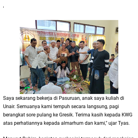
'
Jakarta
Pemdes Cibanteng Salurkan PMT: Cegah Stunting, Perkuat Gizi Balita
dan Ibu Hamil Narasi
Zakat Produktif Dorong Kemandirian UMKM, LAZISNU Kedamean Bantu
Kembangkan Warung Bu Wiwik
Karang Taruna Gresik Perkuat Ekonomi Lewat Pemanfaatan Gedung C
Islamic Center
Saya sekarang bekerja di Pasuruan, anak saya kuliah di
Nila Yani Apresiasi Launching Komunitas Gowes dan Pasar Ahad
Unair. Semuanya kami tempuh secara langsung, pagi
Jajanan Jadul di Ecopark Randuagung
berangkat sore pulang ke Gresik. Terima kasih kepada KWG
atas perhatiannya kepada almarhum dan kami," ujar Tyas.
Takmir Masjid KH Robbach Ma’sum Gelar Penyembelihan Hewan