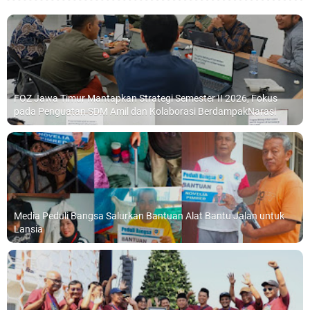
FOZ Jawa Timur Mantapkan Strategi Semester II 2026, Fokus
pada Penguatan SDM Amil dan Kolaborasi BerdampakNarasi
Media Peduli Bangsa Salurkan Bantuan Alat Bantu Jalan untuk
Lansia