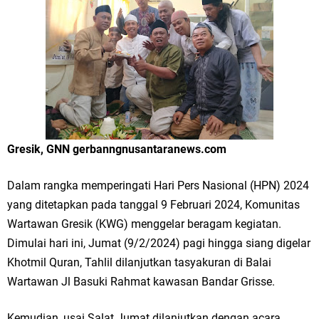
Merawat Alam, Menyelamatkan Bumi
Tumpeng Nasi Krawu Pecahkan Rekor MURI, KWGe Angkat Kuliner
Gresik ke Panggung Dunia
FOZ Jatim, BAZNAS, dan Kemenag Salurkan 22.456 Bingkisan Lebaran
Yatim Serentak di Berbagai Daerah di Jawa Timur
Gresik, GNN gerbanngnusantaranews.com
Bupati Gresik Gus Yani Resmikan Kantor Desa Sidoraharjo: Simbol
Komitmen Pelayanan Publik dan Kepedulian Sosial
Dalam rangka memperingati Hari Pers Nasional (HPN) 2024
yang ditetapkan pada tanggal 9 Februari 2024, Komunitas
Optik Merlin Donasikan Rp10,36 Juta, Perkuat Keberlanjutan Program
Wartawan Gresik (KWG) menggelar beragam kegiatan.
JKNN
Dimulai hari ini, Jumat (9/2/2024) pagi hingga siang digelar
Khotmil Quran, Tahlil dilanjutkan tasyakuran di Balai
Ruwatan Malam Satu Suro di Dusun Kedungsekar Lor, Tradisi Luhur
Wartawan Jl Basuki Rahmat kawasan Bandar Grisse.
yang Terus Istiqomah
Kemudian, usai Salat Jumat dilanjutkan dengan acara