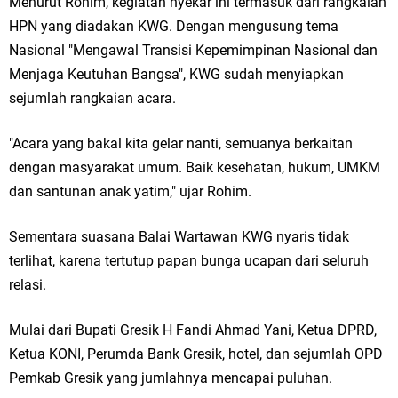
Menurut Rohim, kegiatan nyekar ini termasuk dari rangkaian
Qurban dari Bupati & Kepala DPMPTSP Gresik
HPN yang diadakan KWG. Dengan mengusung tema
DPC PDI Perjuangan Gresik Tebar Berkah Idul Adha, Bagikan Daging
Nasional "Mengawal Transisi Kepemimpinan Nasional dan
Menjaga Keutuhan Bangsa", KWG sudah menyiapkan
Kurban untuk Ratusan Warga
sejumlah rangkaian acara.
Ponpes Himmatul Khoiriyah Gelar Penyembelihan Hewan Qurban dari
"Acara yang bakal kita gelar nanti, semuanya berkaitan
Keluarga Besar dr. Titin Ekowati RS Wates Husada Balongpanggang
dengan masyarakat umum. Baik kesehatan, hukum, UMKM
RT 03 RW 01 Patra Raya Rosewood Cerme Gresik Berbenah dan
dan santunan anak yatim," ujar Rohim.
Bersolek, Siap Meriahkan HUT Ke 81 RI
Sementara suasana Balai Wartawan KWG nyaris tidak
terlihat, karena tertutup papan bunga ucapan dari seluruh
Minggu, 9 Agustus
relasi.
Mulai dari Bupati Gresik H Fandi Ahmad Yani, Ketua DPRD,
Ketua KONI, Perumda Bank Gresik, hotel, dan sejumlah OPD
Pemkab Gresik yang jumlahnya mencapai puluhan.