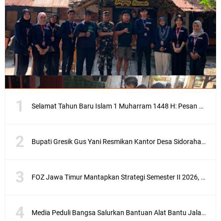
Selamat Tahun Baru Islam 1 Muharram 1448 H: Pesan Hijrah Drs. H. Husnul Aqib, M.M. untuk Negeri
Bupati Gresik Gus Yani Resmikan Kantor Desa Sidoraharjo: Simbol Komitmen Pelayanan Publik dan Kepedulian Sosial
FOZ Jawa Timur Mantapkan Strategi Semester II 2026, Fokus pada Penguatan SDM Amil dan Kolaborasi BerdampakNarasi
Media Peduli Bangsa Salurkan Bantuan Alat Bantu Jalan untuk Lansia