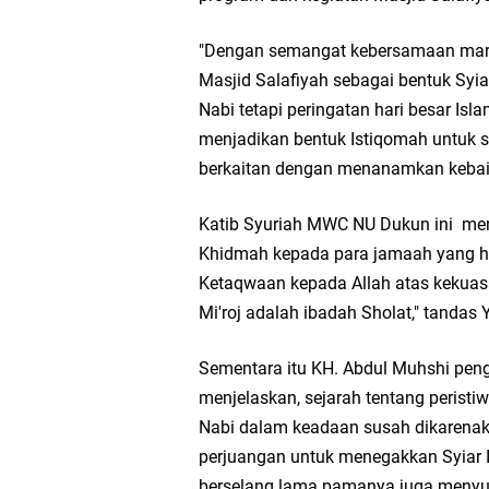
Wakil Ketua DPRD Gr
"Dengan semangat kebersamaan mari k
Masjid Salafiyah sebagai bentuk Syi
Selamat Tahun Baru I
Nabi tetapi peringatan hari besar Isl
menjadikan bentuk Istiqomah untuk 
PDUF MUI Jatim Gela
berkaitan dengan menanamkan kebaik
Reses Anggota DPRD J
Katib Syuriah MWC NU Dukun ini men
Hari Jadi Pertama PH
Khidmah kepada para jamaah yang ha
Ketaqwaan kepada Allah atas kekuasaa
Pemdes Cibanteng Sal
Mi'roj adalah ibadah Sholat," tandas 
Zakat Produktif Do
Sementara itu KH. Abdul Muhshi pe
menjelaskan, sejarah tentang peristi
Karang Taruna Gresi
Nabi dalam keadaan susah dikarena
perjuangan untuk menegakkan Syiar Is
Nila Yani Apresiasi 
berselang lama pamanya juga menyus