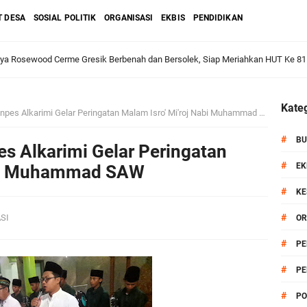
T DESA
SOSIAL POLITIK
ORGANISASI
EKBIS
PENDIDIKAN
dan Warga: Komsos Kebungson Dorong Kepedulian Lingkungan dan Pemberdaya
Kateg
npes Alkarimi Gelar Peringatan Malam Isro' Mi'roj Nabi Muhammad SAW
apkan Strategi Semester II 2026, Fokus pada Penguatan SDM Amil dan Kolabo
#
BU
es Alkarimi Gelar Peringatan
#
EK
abi Muhammad SAW
#
KE
Salurkan Bantuan Alat Bantu Jalan untuk Lansia
#
ASI
OR
et: Doa Bersama dan Pelestarian Budaya Leluhur
#
PE
#
PE
6 siap Digelar, Ajang Strategis Cetak Atlet Menuju Porprov Jatim 2027
#
PO