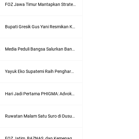
FOZ Jawa Timur Mantapkan Strategi Semester II 2026, Fokus pada Penguatan SDM Amil dan Kolaborasi BerdampakNarasi
Bupati Gresik Gus Yani Resmikan Kantor Desa Sidoraharjo: Simbol Komitmen Pelayanan Publik dan Kepedulian Sosial
Media Peduli Bangsa Salurkan Bantuan Alat Bantu Jalan untuk Lansia
Yayuk Eko Supatemi Raih Penghargaan IGA Jatim, Inovasi Wayang Kulit untuk Anak Berkebutuhan Khusus
Hari Jadi Pertama PHIGMA: Advokat dan LBH Perkuat Soliditas di Jakarta
wik
Ruwatan Malam Satu Suro di Dusun Kedungsekar Lor, Tradisi Luhur yang Terus Istiqomah
ung
FOZ Jatim, BAZNAS, dan Kemenag Salurkan 22.456 Bingkisan Lebaran Yatim Serentak di Berbagai Daerah di Jawa Timur