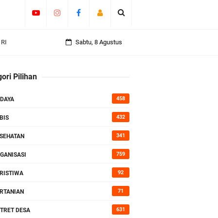
an
Sabtu, 8 Agustus
ori Pilihan
rasi
458
DAYA
432
BIS
341
SEHATAN
759
GANISASI
92
RISTIWA
71
RTANIAN
631
TRET DESA