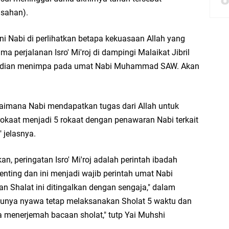
usahan).
bbach Ma’sum Gelar Penyembelihan Hewan Qurban dari Bupati & Kepala DPM
ini Nabi di perlihatkan betapa kekuasaan Allah yang
 perjalanan Isro' Mi'roj di dampingi Malaikat Jibril
kejadian menimpa pada umat Nabi Muhammad SAW. Akan
resik Tebar Berkah Idul Adha, Bagikan Daging Kurban untuk Ratusan Warga
riyah Gelar Penyembelihan Hewan Qurban dari Keluarga Besar dr. Titin Ekowat
agaimana Nabi mendapatkan tugas dari Allah untuk
okaat menjadi 5 rokaat dengan penawaran Nabi terkait
nggang
 jelasnya.
aya Rosewood Cerme Gresik Berbenah dan Bersolek, Siap Meriahkan HUT Ke 81
n, peringatan Isro' Mi'roj adalah perintah ibadah
nting dan ini menjadi wajib perintah umat Nabi
Shalat ini ditingalkan dengan sengaja," dalam
unya nyawa tetap melaksanakan Sholat 5 waktu dan
isa menerjemah bacaan sholat," tutp Yai Muhshi