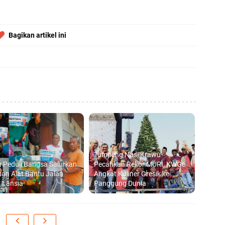
Bagikan artikel ini
Tumpeng Nasi Krawu
 Peduli Bangsa Salurkan
Pecahkan Rekor MURI, KWGe
an Alat Bantu Jalan
Angkat Kuliner Gresik ke
 Lansia
Panggung Dunia