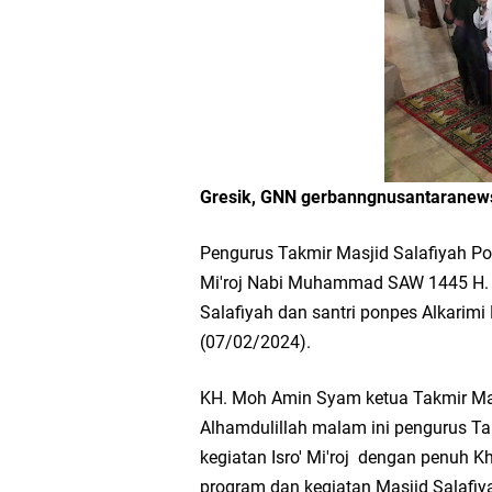
Workshop Petani Org
Tumpeng Nasi Krawu 
FOZ Jatim, BAZNAS, d
Jawa Timur
Gresik, GNN gerbanngnusantarane
Bupati Gresik Gus Ya
Pengurus Takmir Masjid Salafiyah Po
Mi'roj Nabi Muhammad SAW 1445 H. K
Sosial
Salafiyah dan santri ponpes Alkari
(07/02/2024).
Optik Merlin Donasik
KH. Moh Amin Syam ketua Takmir Mas
Ruwatan Malam Satu S
Alhamdulillah malam ini pengurus Ta
kegiatan Isro' Mi'roj dengan penuh 
Ketua DPD Golkar Gr
program dan kegiatan Masjid Salafiy