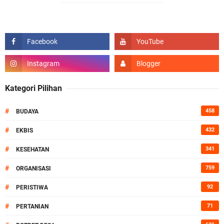
Kategori Pilihan
#
458
BUDAYA
#
432
EKBIS
#
341
KESEHATAN
#
759
ORGANISASI
#
92
PERISTIWA
#
71
PERTANIAN