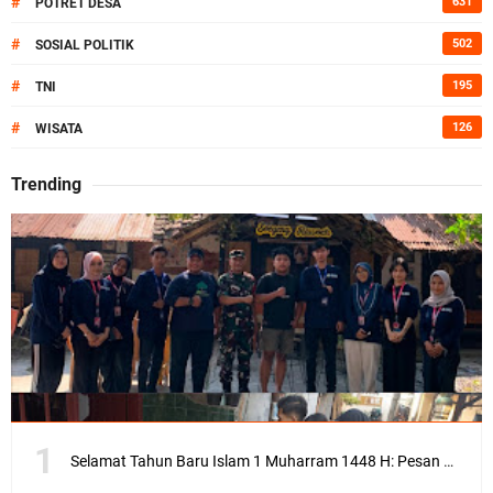
#
631
POTRET DESA
#
502
SOSIAL POLITIK
#
195
TNI
#
126
WISATA
Trending
Selamat Tahun Baru Islam 1 Muharram 1448 H: Pesan Hijrah Drs. H. Husnul Aqib, M.M. untuk Negeri