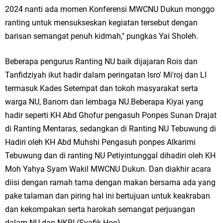
Qurban dari Bupati & Kepala DPMPTSP Gresik
2024 nanti ada momen Konferensi MWCNU Dukun monggo
ranting untuk mensukseskan kegiatan tersebut dengan
DPC PDI Perjuangan Gresik Tebar Berkah Idul Adha, Bagikan Daging
barisan semangat penuh kidmah," pungkas Yai Sholeh.
Kurban untuk Ratusan Warga
Beberapa pengurus Ranting NU baik dijajaran Rois dan
Ponpes Himmatul Khoiriyah Gelar Penyembelihan Hewan Qurban dari
Tanfidziyah ikut hadir dalam peringatan Isro' Mi'roj dan LI
Keluarga Besar dr. Titin Ekowati RS Wates Husada Balongpanggang
termasuk Kades Setempat dan tokoh masyarakat serta
warga NU, Banom dan lembaga NU.Beberapa Kiyai yang
RT 03 RW 01 Patra Raya Rosewood Cerme Gresik Berbenah dan
hadir seperti KH Abd Ghofur pengasuh Ponpes Sunan Drajat
Bersolek, Siap Meriahkan HUT Ke 81 RI
di Ranting Mentaras, sedangkan di Ranting NU Tebuwung di
Hadiri oleh KH Abd Muhshi Pengasuh ponpes Alkarimi
Sabtu, 8 Agustus
Tebuwung dan di ranting NU Petiyintunggal dihadiri oleh KH
Moh Yahya Syam Wakil MWCNU Dukun. Dan diakhir acara
diisi dengan ramah tama dengan makan bersama ada yang
pake talaman dan piring hal ini bertujuan untuk keakraban
dan kekompakan serta harokah semangat perjuangan
dalam NU dan NKRI (Syafik Hoo)