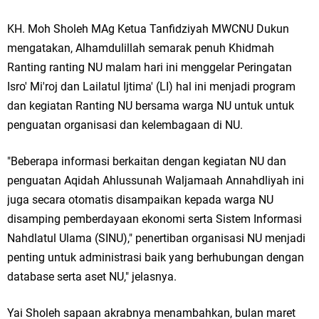
Jakarta
KH. Moh Sholeh MAg Ketua Tanfidziyah MWCNU Dukun
mengatakan, Alhamdulillah semarak penuh Khidmah
Pemdes Cibanteng Salurkan PMT: Cegah Stunting, Perkuat Gizi Balita
Ranting ranting NU malam hari ini menggelar Peringatan
dan Ibu Hamil Narasi
Isro' Mi'roj dan Lailatul Ijtima' (LI) hal ini menjadi program
dan kegiatan Ranting NU bersama warga NU untuk untuk
Zakat Produktif Dorong Kemandirian UMKM, LAZISNU Kedamean Bantu
penguatan organisasi dan kelembagaan di NU.
Kembangkan Warung Bu Wiwik
"Beberapa informasi berkaitan dengan kegiatan NU dan
Karang Taruna Gresik Perkuat Ekonomi Lewat Pemanfaatan Gedung C
penguatan Aqidah Ahlussunah Waljamaah Annahdliyah ini
juga secara otomatis disampaikan kepada warga NU
Islamic Center
disamping pemberdayaan ekonomi serta Sistem Informasi
Nila Yani Apresiasi Launching Komunitas Gowes dan Pasar Ahad
Nahdlatul Ulama (SINU)," penertiban organisasi NU menjadi
penting untuk administrasi baik yang berhubungan dengan
Jajanan Jadul di Ecopark Randuagung
database serta aset NU," jelasnya.
Takmir Masjid KH Robbach Ma’sum Gelar Penyembelihan Hewan
Yai Sholeh sapaan akrabnya menambahkan, bulan maret