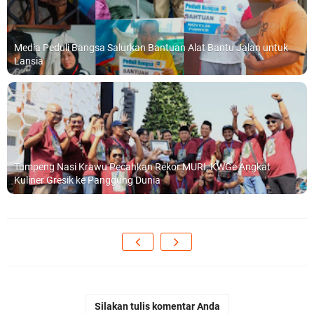
Media Peduli Bangsa Salurkan Bantuan Alat Bantu Jalan untuk
Lansia
Tumpeng Nasi Krawu Pecahkan Rekor MURI, KWGe Angkat
Kuliner Gresik ke Panggung Dunia
Silakan tulis komentar Anda