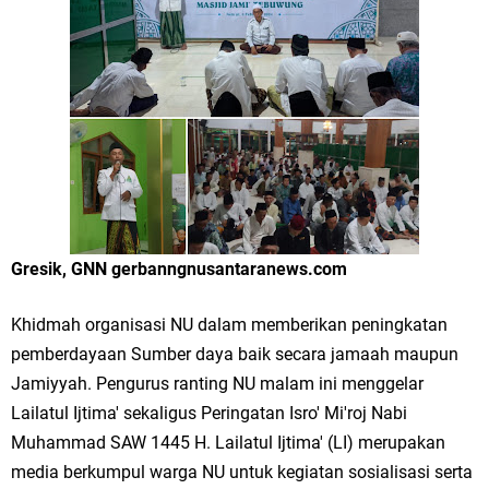
Merawat Alam, Menyelamatkan Bumi
Tumpeng Nasi Krawu Pecahkan Rekor MURI, KWGe Angkat Kuliner
Gresik ke Panggung Dunia
FOZ Jatim, BAZNAS, dan Kemenag Salurkan 22.456 Bingkisan Lebaran
Yatim Serentak di Berbagai Daerah di Jawa Timur
Bupati Gresik Gus Yani Resmikan Kantor Desa Sidoraharjo: Simbol
Gresik, GNN gerbanngnusantaranews.com
Komitmen Pelayanan Publik dan Kepedulian Sosial
Khidmah organisasi NU dalam memberikan peningkatan
Optik Merlin Donasikan Rp10,36 Juta, Perkuat Keberlanjutan Program
pemberdayaan Sumber daya baik secara jamaah maupun
JKNN
Jamiyyah. Pengurus ranting NU malam ini menggelar
Lailatul Ijtima' sekaligus Peringatan Isro' Mi'roj Nabi
Ruwatan Malam Satu Suro di Dusun Kedungsekar Lor, Tradisi Luhur
Muhammad SAW 1445 H. Lailatul Ijtima' (LI) merupakan
yang Terus Istiqomah
media berkumpul warga NU untuk kegiatan sosialisasi serta