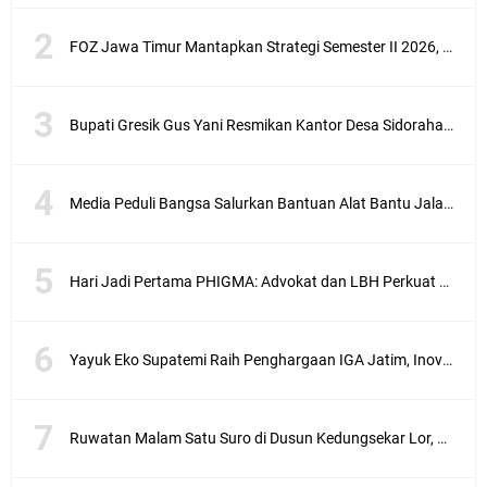
FOZ Jawa Timur Mantapkan Strategi Semester II 2026, Fokus pada Penguatan SDM Amil dan Kolaborasi BerdampakNarasi
Bupati Gresik Gus Yani Resmikan Kantor Desa Sidoraharjo: Simbol Komitmen Pelayanan Publik dan Kepedulian Sosial
Media Peduli Bangsa Salurkan Bantuan Alat Bantu Jalan untuk Lansia
Hari Jadi Pertama PHIGMA: Advokat dan LBH Perkuat Soliditas di Jakarta
Yayuk Eko Supatemi Raih Penghargaan IGA Jatim, Inovasi Wayang Kulit untuk Anak Berkebutuhan Khusus
Ruwatan Malam Satu Suro di Dusun Kedungsekar Lor, Tradisi Luhur yang Terus Istiqomah