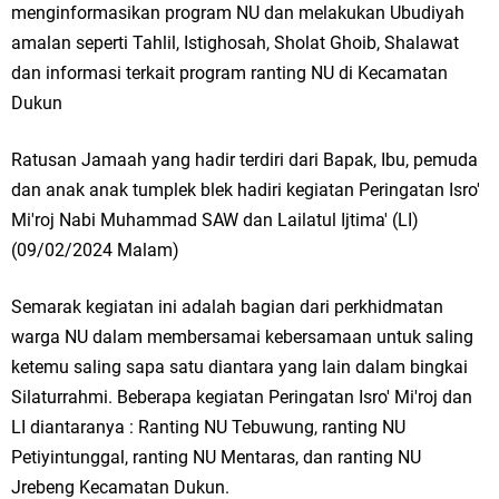
menginformasikan program NU dan melakukan Ubudiyah
Ketua DPD Golkar Gresik Wongso Negoro Sambut Tahun Baru Islam
amalan seperti Tahlil, Istighosah, Sholat Ghoib, Shalawat
1448 H dengan Doa Kedamaian
dan informasi terkait program ranting NU di Kecamatan
Dukun
Wakil Ketua DPRD Gresik Mujid Riduan Sampaikan Doa dan Harapan di
Tahun Baru Islam 1448 H
Ratusan Jamaah yang hadir terdiri dari Bapak, Ibu, pemuda
dan anak anak tumplek blek hadiri kegiatan Peringatan Isro'
Selamat Tahun Baru Islam 1 Muharram 1448 H: Pesan Hijrah Drs. H.
Mi'roj Nabi Muhammad SAW dan Lailatul Ijtima' (LI)
(09/02/2024 Malam)
Husnul Aqib, M.M. untuk Negeri
PDUF MUI Jatim Gelar Doa Awal Tahun Hijriah, Teguhkan Optimisme
Semarak kegiatan ini adalah bagian dari perkhidmatan
warga NU dalam membersamai kebersamaan untuk saling
Menuju Indonesia Emas 2045
ketemu saling sapa satu diantara yang lain dalam bingkai
Reses Anggota DPRD Jabar M. Rizky di Desa Cibitung Wetan: Serap
Silaturrahmi. Beberapa kegiatan Peringatan Isro' Mi'roj dan
LI diantaranya : Ranting NU Tebuwung, ranting NU
Aspirasi Petani dan Warga
Petiyintunggal, ranting NU Mentaras, dan ranting NU
Jrebeng Kecamatan Dukun.
Hari Jadi Pertama PHIGMA: Advokat dan LBH Perkuat Soliditas di