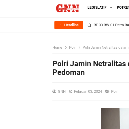
LEGISLATIF
POTRE
Headline
Sinergi Pemerintah 
Ekonomi Lokal
Home
Polri
Polri Jamin Netralitas dala
FOZ Jawa Timur Mant
Polri Jamin Netralitas
BerdampakNarasi
Pedoman
Media Peduli Bangsa 
GNN
Februari 03, 2024
Polri
Tasyakuran Desa Dap
Bupati Gresik Cup 202