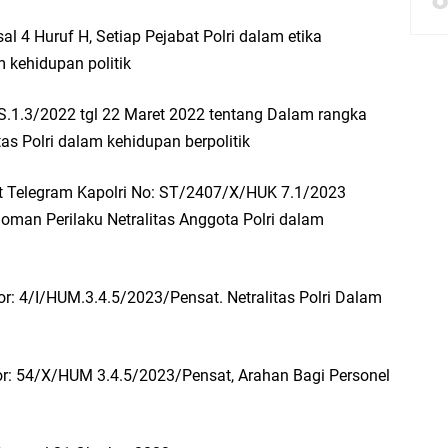
al 4 Huruf H, Setiap Pejabat Polri dalam etika
bbach Ma’sum Gelar Penyembelihan Hewan Qurban dari Bupati & Kepala DPM
m kehidupan politik
PS.1.3/2022 tgl 22 Maret 2022 tentang Dalam rangka
as Polri dalam kehidupan berpolitik
resik Tebar Berkah Idul Adha, Bagikan Daging Kurban untuk Ratusan Warga
urat Telegram Kapolri No: ST/2407/X/HUK 7.1/2023
riyah Gelar Penyembelihan Hewan Qurban dari Keluarga Besar dr. Titin Ekowat
oman Perilaku Netralitas Anggota Polri dalam
nggang
: 4/I/HUM.3.4.5/2023/Pensat. Netralitas Polri Dalam
aya Rosewood Cerme Gresik Berbenah dan Bersolek, Siap Meriahkan HUT Ke 81
: 54/X/HUM 3.4.5/2023/Pensat, Arahan Bagi Personel