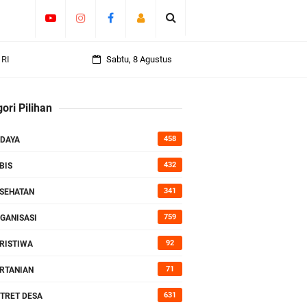
an
Sabtu, 8 Agustus
ori Pilihan
rasi
458
DAYA
432
BIS
341
SEHATAN
759
GANISASI
92
RISTIWA
71
RTANIAN
631
TRET DESA