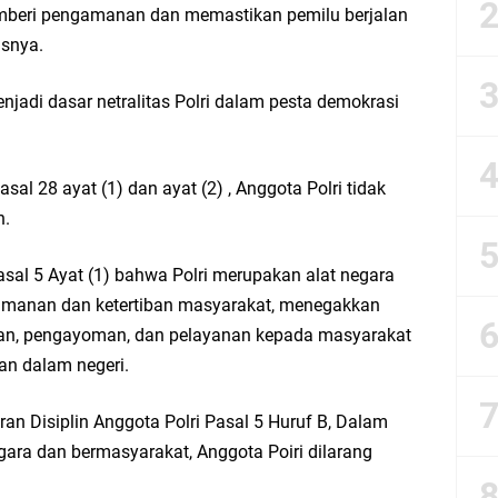
emberi pengamanan dan memastikan pemilu berjalan
esik Mujid Riduan Sampaikan Doa dan Harapan di Tahun Baru Islam 1448 H
asnya.
slam 1 Muharram 1448 H: Pesan Hijrah Drs. H. Husnul Aqib, M.M. untuk Negeri
jadi dasar netralitas Polri dalam pesta demokrasi
r Doa Awal Tahun Hijriah, Teguhkan Optimisme Menuju Indonesia Emas 2045
sal 28 ayat (1) dan ayat (2) , Anggota Polri tidak
abar M. Rizky di Desa Cibitung Wetan: Serap Aspirasi Petani dan Warga
h.
IGMA: Advokat dan LBH Perkuat Soliditas di Jakarta
asal 5 Ayat (1) bahwa Polri merupakan alat negara
amanan dan ketertiban masyarakat, menegakkan
urkan PMT: Cegah Stunting, Perkuat Gizi Balita dan Ibu Hamil Narasi
gan, pengayoman, dan pelayanan kepada masyarakat
an dalam negeri.
rong Kemandirian UMKM, LAZISNU Kedamean Bantu Kembangkan Warung Bu Wi
an Disiplin Anggota Polri Pasal 5 Huruf B, Dalam
k Perkuat Ekonomi Lewat Pemanfaatan Gedung C Islamic Center
ara dan bermasyarakat, Anggota Poiri dilarang
Launching Komunitas Gowes dan Pasar Ahad Jajanan Jadul di Ecopark Randuag