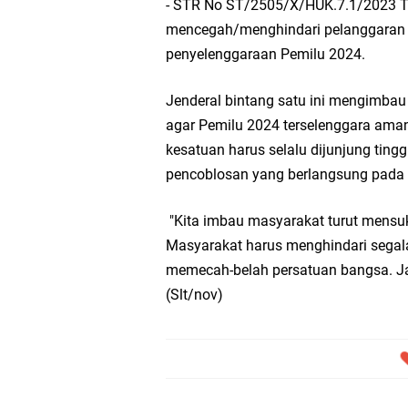
- STR No ST/2505/X/HUK.7.1/2023 T
mencegah/menghindari pelanggaran an
penyelenggaraan Pemilu 2024.
Jenderal bintang satu ini mengimba
agar Pemilu 2024 terselenggara ama
kesatuan harus selalu dijunjung ting
pencoblosan yang berlangsung pada 
"Kita imbau masyarakat turut mensu
Masyarakat harus menghindari segala 
memecah-belah persatuan bangsa. Ja
(Slt/nov)