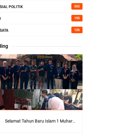
kan Bumi
502
SIAL POLITIK
195
I
126
SATA
erah di
ding
Kepedulian
Selamat Tahun Baru Islam 1 Muharram 1448 H: Pesan Hijrah Drs. H. Husnul Aqib, M.M. untuk Negeri