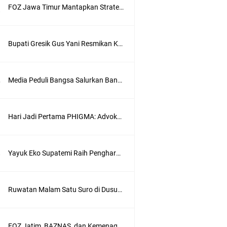
FOZ Jawa Timur Mantapkan Strategi Semester II 2026, Fokus pada Penguatan SDM Amil dan Kolaborasi BerdampakNarasi
Bupati Gresik Gus Yani Resmikan Kantor Desa Sidoraharjo: Simbol Komitmen Pelayanan Publik dan Kepedulian Sosial
Media Peduli Bangsa Salurkan Bantuan Alat Bantu Jalan untuk Lansia
Hari Jadi Pertama PHIGMA: Advokat dan LBH Perkuat Soliditas di Jakarta
Yayuk Eko Supatemi Raih Penghargaan IGA Jatim, Inovasi Wayang Kulit untuk Anak Berkebutuhan Khusus
wik
Ruwatan Malam Satu Suro di Dusun Kedungsekar Lor, Tradisi Luhur yang Terus Istiqomah
ung
FOZ Jatim, BAZNAS, dan Kemenag Salurkan 22.456 Bingkisan Lebaran Yatim Serentak di Berbagai Daerah di Jawa Timur