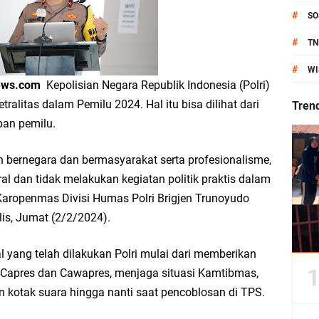
anik Pati Raya: Meneguhkan Kemandirian Pangan, Merawat Alam, Menyelamat
#
SO
Pecahkan Rekor MURI, KWGe Angkat Kuliner Gresik ke Panggung Dunia
#
TN
#
WI
an Kemenag Salurkan 22.456 Bingkisan Lebaran Yatim Serentak di Berbagai Da
ews.com
Kepolisian Negara Republik Indonesia (Polri)
alitas dalam Pemilu 2024. Hal itu bisa dilihat dari
Tren
an pemilu.
ni Resmikan Kantor Desa Sidoraharjo: Simbol Komitmen Pelayanan Publik dan 
 bernegara dan bermasyarakat serta profesionalisme,
al dan tidak melakukan kegiatan politik praktis dalam
 Karopenmas Divisi Humas Polri Brigjen Trunoyudo
is, Jumat (2/2/2024).
an Rp10,36 Juta, Perkuat Keberlanjutan Program JKNN
yang telah dilakukan Polri mulai dari memberikan
uro di Dusun Kedungsekar Lor, Tradisi Luhur yang Terus Istiqomah
 Capres dan Cawapres, menjaga situasi Kamtibmas,
n kotak suara hingga nanti saat pencoblosan di TPS.
esik Wongso Negoro Sambut Tahun Baru Islam 1448 H dengan Doa Kedamaian