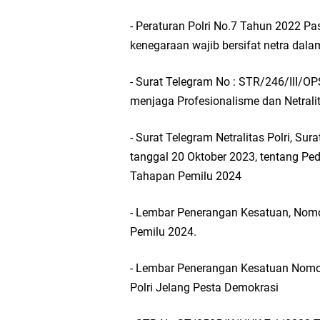
- Peraturan Polri No.7 Tahun 2022 Pas
Takmir Masjid KH Ro
kenegaraan wajib bersifat netra dala
Gresik
- Surat Telegram No : STR/246/III/O
menjaga Profesionalisme dan Netralit
DPC PDI Perjuangan G
- Surat Telegram Netralitas Polri, S
Ponpes Himmatul Khoi
tanggal 20 Oktober 2023, tentang Ped
Tahapan Pemilu 2024
Wates Husada Balongpa
- Lembar Penerangan Kesatuan, Nomor
RT 03 RW 01 Patra R
Pemilu 2024.
- Lembar Penerangan Kesatuan Nomor
Polri Jelang Pesta Demokrasi