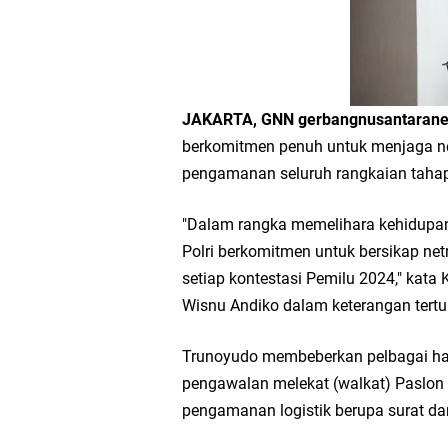
Workshop Petani Org
Tumpeng Nasi Krawu 
FOZ Jatim, BAZNAS, d
JAKARTA, GNN gerbangnusantaran
berkomitmen penuh untuk menjaga netr
Jawa Timur
pengamanan seluruh rangkaian tahap
Bupati Gresik Gus Ya
"Dalam rangka memelihara kehidupan
Polri berkomitmen untuk bersikap netr
Sosial
setiap kontestasi Pemilu 2024," kata
Wisnu Andiko dalam keterangan tertul
Optik Merlin Donasik
Trunoyudo membeberkan pelbagai hal 
Ruwatan Malam Satu S
pengawalan melekat (walkat) Paslon
pengamanan logistik berupa surat da
Ketua DPD Golkar Gr