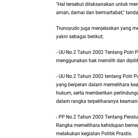
"Hal tersebut dilaksanakan untuk m
Wakil Ketua DPRD Gr
aman, damai dan bermartabat," tand
Selamat Tahun Baru I
Trunoyudo juga menjelaskan yang men
yakni sebagai berikut;
PDUF MUI Jatim Gela
- UU No.2 Tahun 2002 Tentang Polri Pa
Reses Anggota DPRD J
menggunakan hak memilih dan dipili
Hari Jadi Pertama PH
- UU No.2 Tahun 2002 tentang Polri P
yang berperan dalam memelihara ke
Pemdes Cibanteng Sal
hukum, serta memberikan perlindun
dalam rangka terpeliharanya keaman
Zakat Produktif Do
- PP No.2 Tahun 2003 Tentang Peratur
Karang Taruna Gresi
Rangka memelihara kehidupan berneg
melakukan kegiatan Politik Prastis.
Nila Yani Apresiasi 