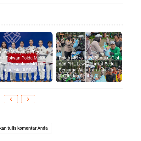
anya Mengabdi, Tiga
ndi Polwan Polda Metro
Polda Metro Jaya Rangkul Ojol
 Persembahkan Medali
dan PHL Lewat Jum’at Peduli:
 Indonesia di SEA Games
Bersama Wujudkan Jakarta
Aman dan Sejahtera
kan tulis komentar Anda