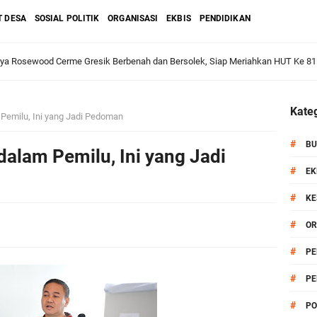
T DESA
SOSIAL POLITIK
ORGANISASI
EKBIS
PENDIDIKAN
dan Warga: Komsos Kebungson Dorong Kepedulian Lingkungan dan Pemberdaya
Kateg
m Pemilu, Ini yang Jadi Pedoman
apkan Strategi Semester II 2026, Fokus pada Penguatan SDM Amil dan Kolabo
#
BU
 dalam Pemilu, Ini yang Jadi
#
EK
#
KE
Salurkan Bantuan Alat Bantu Jalan untuk Lansia
#
OR
et: Doa Bersama dan Pelestarian Budaya Leluhur
#
PE
#
PE
6 siap Digelar, Ajang Strategis Cetak Atlet Menuju Porprov Jatim 2027
#
PO