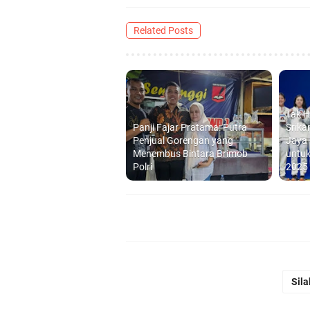
Related Posts
Tak H
Panji Fajar Pratama: Putra
Srika
Penjual Gorengan yang
Jaya
Menembus Bintara Brimob
untuk
Polri
2025
Sila