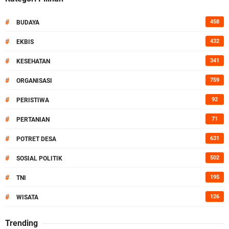
#
458
BUDAYA
#
432
EKBIS
#
341
KESEHATAN
#
759
ORGANISASI
#
92
PERISTIWA
#
71
PERTANIAN
#
631
POTRET DESA
#
502
SOSIAL POLITIK
#
195
TNI
#
126
WISATA
Trending