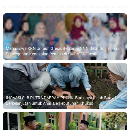
Mahasiswa KKN Unmuh Gresik Bersama GNN Gelar Sosialisasi
Pencegahan Kenakalan Remaja di SMPN 27 Gresik
INOVASI SLB PUTRA DAERAH PUCUK: Budidaya Lidah Buaya
Berkelanjutan untuk Anak Berkebutuhan Khusus