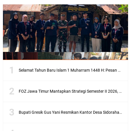
Selamat Tahun Baru Islam 1 Muharram 1448 H: Pesan Hijrah Drs. H. Husnul Aqib, M.M. untuk Negeri
FOZ Jawa Timur Mantapkan Strategi Semester II 2026, Fokus pada Penguatan SDM Amil dan Kolaborasi BerdampakNarasi
Bupati Gresik Gus Yani Resmikan Kantor Desa Sidoraharjo: Simbol Komitmen Pelayanan Publik dan Kepedulian Sosial