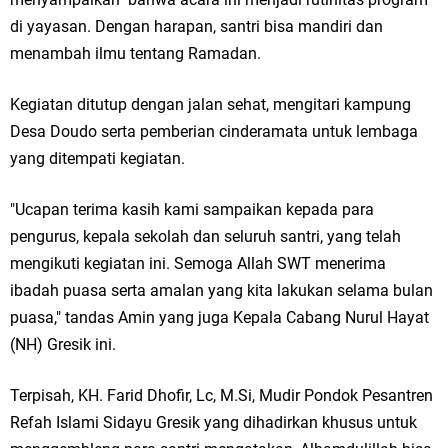
di yayasan. Dengan harapan, santri bisa mandiri dan
Jakarta
menambah ilmu tentang Ramadan.
Pemdes Cibanteng Salurkan PMT: Cegah Stunting, Perkuat Gizi Balita
Kegiatan ditutup dengan jalan sehat, mengitari kampung
dan Ibu Hamil Narasi
Desa Doudo serta pemberian cinderamata untuk lembaga
Zakat Produktif Dorong Kemandirian UMKM, LAZISNU Kedamean Bantu
yang ditempati kegiatan.
Kembangkan Warung Bu Wiwik
"Ucapan terima kasih kami sampaikan kepada para
pengurus, kepala sekolah dan seluruh santri, yang telah
Karang Taruna Gresik Perkuat Ekonomi Lewat Pemanfaatan Gedung C
mengikuti kegiatan ini. Semoga Allah SWT menerima
Islamic Center
ibadah puasa serta amalan yang kita lakukan selama bulan
puasa," tandas Amin yang juga Kepala Cabang Nurul Hayat
Nila Yani Apresiasi Launching Komunitas Gowes dan Pasar Ahad
(NH) Gresik ini.
Jajanan Jadul di Ecopark Randuagung
Terpisah, KH. Farid Dhofir, Lc, M.Si, Mudir Pondok Pesantren
Takmir Masjid KH Robbach Ma’sum Gelar Penyembelihan Hewan
Refah Islami Sidayu Gresik yang dihadirkan khusus untuk