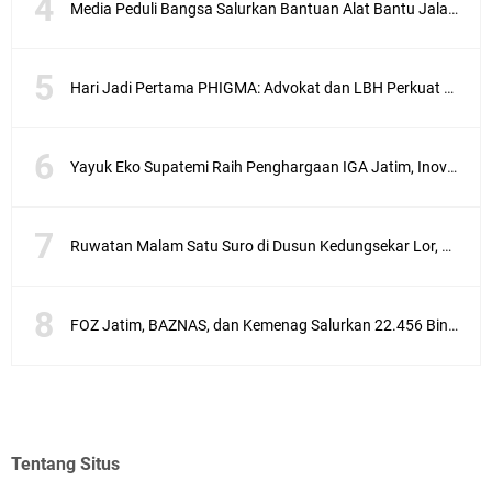
Media Peduli Bangsa Salurkan Bantuan Alat Bantu Jalan untuk Lansia
Hari Jadi Pertama PHIGMA: Advokat dan LBH Perkuat Soliditas di Jakarta
Yayuk Eko Supatemi Raih Penghargaan IGA Jatim, Inovasi Wayang Kulit untuk Anak Berkebutuhan Khusus
Ruwatan Malam Satu Suro di Dusun Kedungsekar Lor, Tradisi Luhur yang Terus Istiqomah
FOZ Jatim, BAZNAS, dan Kemenag Salurkan 22.456 Bingkisan Lebaran Yatim Serentak di Berbagai Daerah di Jawa Timur
Tentang Situs