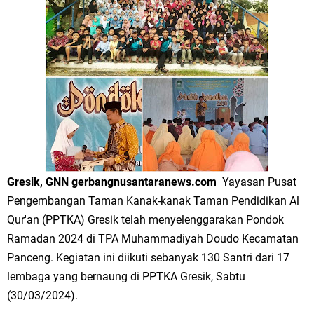
Merawat Alam, Menyelamatkan Bumi
Tumpeng Nasi Krawu Pecahkan Rekor MURI, KWGe Angkat Kuliner
Gresik ke Panggung Dunia
FOZ Jatim, BAZNAS, dan Kemenag Salurkan 22.456 Bingkisan Lebaran
Yatim Serentak di Berbagai Daerah di Jawa Timur
Bupati Gresik Gus Yani Resmikan Kantor Desa Sidoraharjo: Simbol
Komitmen Pelayanan Publik dan Kepedulian Sosial
Gresik, GNN gerbangnusantaranews.com
Yayasan Pusat
Pengembangan Taman Kanak-kanak Taman Pendidikan Al
Optik Merlin Donasikan Rp10,36 Juta, Perkuat Keberlanjutan Program
Qur'an (PPTKA) Gresik telah menyelenggarakan Pondok
JKNN
Ramadan 2024 di TPA Muhammadiyah Doudo Kecamatan
Panceng. Kegiatan ini diikuti sebanyak 130 Santri dari 17
Ruwatan Malam Satu Suro di Dusun Kedungsekar Lor, Tradisi Luhur
lembaga yang bernaung di PPTKA Gresik, Sabtu
(30/03/2024).
yang Terus Istiqomah