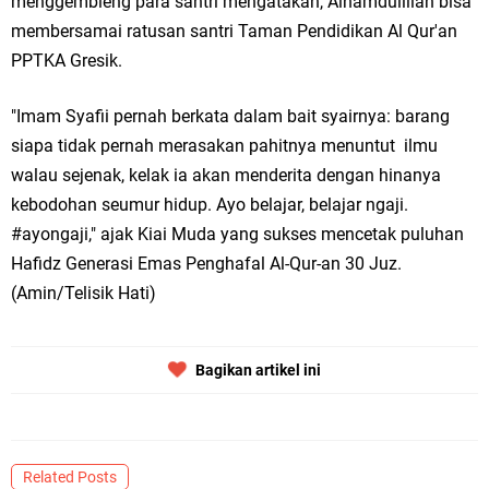
menggembleng para santri mengatakan, Alhamdulillah bisa
Qurban dari Bupati & Kepala DPMPTSP Gresik
membersamai ratusan santri Taman Pendidikan Al Qur'an
DPC PDI Perjuangan Gresik Tebar Berkah Idul Adha, Bagikan Daging
PPTKA Gresik.
Kurban untuk Ratusan Warga
"Imam Syafii pernah berkata dalam bait syairnya: barang
Ponpes Himmatul Khoiriyah Gelar Penyembelihan Hewan Qurban dari
siapa tidak pernah merasakan pahitnya menuntut ilmu
walau sejenak, kelak ia akan menderita dengan hinanya
Keluarga Besar dr. Titin Ekowati RS Wates Husada Balongpanggang
kebodohan seumur hidup. Ayo belajar, belajar ngaji.
RT 03 RW 01 Patra Raya Rosewood Cerme Gresik Berbenah dan
#ayongaji," ajak Kiai Muda yang sukses mencetak puluhan
Hafidz Generasi Emas Penghafal Al-Qur-an 30 Juz.
Bersolek, Siap Meriahkan HUT Ke 81 RI
(Amin/Telisik Hati)
Sabtu, 8 Agustus
Bagikan artikel ini
Related Posts