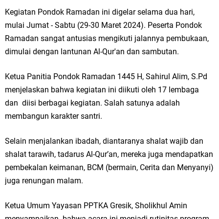
Ketua DPD Golkar Gresik Wongso Negoro Sambut Tahun Baru Islam
Kegiatan Pondok Ramadan ini digelar selama dua hari,
mulai Jumat - Sabtu (29-30 Maret 2024). Peserta Pondok
1448 H dengan Doa Kedamaian
Ramadan sangat antusias mengikuti jalannya pembukaan,
Wakil Ketua DPRD Gresik Mujid Riduan Sampaikan Doa dan Harapan di
dimulai dengan lantunan Al-Qur'an dan sambutan.
Tahun Baru Islam 1448 H
Ketua Panitia Pondok Ramadan 1445 H, Sahirul Alim, S.Pd
menjelaskan bahwa kegiatan ini diikuti oleh 17 lembaga
Selamat Tahun Baru Islam 1 Muharram 1448 H: Pesan Hijrah Drs. H.
dan diisi berbagai kegiatan. Salah satunya adalah
Husnul Aqib, M.M. untuk Negeri
membangun karakter santri.
PDUF MUI Jatim Gelar Doa Awal Tahun Hijriah, Teguhkan Optimisme
Selain menjalankan ibadah, diantaranya shalat wajib dan
Menuju Indonesia Emas 2045
shalat tarawih, tadarus Al-Qur’an, mereka juga mendapatkan
pembekalan keimanan, BCM (bermain, Cerita dan Menyanyi)
Reses Anggota DPRD Jabar M. Rizky di Desa Cibitung Wetan: Serap
juga renungan malam.
Aspirasi Petani dan Warga
Ketua Umum Yayasan PPTKA Gresik, Sholikhul Amin
Hari Jadi Pertama PHIGMA: Advokat dan LBH Perkuat Soliditas di
menyampaikan bahwa acara ini menjadi rutinitas program