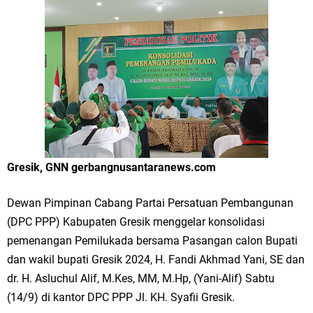
Merawat Alam, Menyelamatkan Bumi
Tumpeng Nasi Krawu Pecahkan Rekor MURI, KWGe Angkat Kuliner
Gresik ke Panggung Dunia
FOZ Jatim, BAZNAS, dan Kemenag Salurkan 22.456 Bingkisan Lebaran
Yatim Serentak di Berbagai Daerah di Jawa Timur
Bupati Gresik Gus Yani Resmikan Kantor Desa Sidoraharjo: Simbol
Gresik, GNN gerbangnusantaranews.com
Komitmen Pelayanan Publik dan Kepedulian Sosial
Dewan Pimpinan Cabang Partai Persatuan Pembangunan
Optik Merlin Donasikan Rp10,36 Juta, Perkuat Keberlanjutan Program
(DPC PPP) Kabupaten Gresik menggelar konsolidasi
JKNN
pemenangan Pemilukada bersama Pasangan calon Bupati
dan wakil bupati Gresik 2024, H. Fandi Akhmad Yani, SE dan
Ruwatan Malam Satu Suro di Dusun Kedungsekar Lor, Tradisi Luhur
dr. H. Asluchul Alif, M.Kes, MM, M.Hp, (Yani-Alif) Sabtu
yang Terus Istiqomah
(14/9) di kantor DPC PPP Jl. KH. Syafii Gresik.