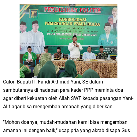
Jakarta
Pemdes Cibanteng Salurkan PMT: Cegah Stunting, Perkuat Gizi Balita
dan Ibu Hamil Narasi
Zakat Produktif Dorong Kemandirian UMKM, LAZISNU Kedamean Bantu
Kembangkan Warung Bu Wiwik
Karang Taruna Gresik Perkuat Ekonomi Lewat Pemanfaatan Gedung C
Calon Bupati H. Fandi Akhmad Yani, SE dalam
Islamic Center
sambutannya di hadapan para kader PPP meminta doa
agar diberi kekuatan oleh Allah SWT kepada pasangan Yani-
Nila Yani Apresiasi Launching Komunitas Gowes dan Pasar Ahad
Alif agar bisa mengemban amanah yang diberikan.
Jajanan Jadul di Ecopark Randuagung
"Mohon doanya, mudah-mudahan kami bisa mengemban
Takmir Masjid KH Robbach Ma’sum Gelar Penyembelihan Hewan
amanah ini dengan baik," ucap pria yang akrab disapa Gus