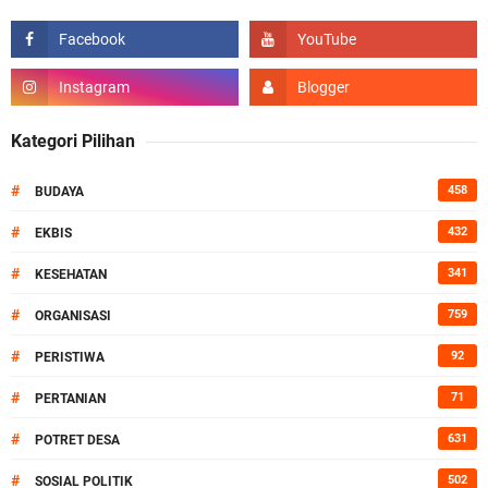
Kategori Pilihan
#
458
BUDAYA
#
432
EKBIS
#
341
KESEHATAN
#
759
ORGANISASI
#
92
PERISTIWA
#
71
PERTANIAN
#
631
POTRET DESA
#
502
SOSIAL POLITIK