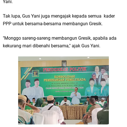
Qurban dari Bupati & Kepala DPMPTSP Gresik
Yani.
DPC PDI Perjuangan Gresik Tebar Berkah Idul Adha, Bagikan Daging
Tak lupa, Gus Yani juga mengajak kepada semua kader
PPP untuk bersama-bersama membangun Gresik.
Kurban untuk Ratusan Warga
Ponpes Himmatul Khoiriyah Gelar Penyembelihan Hewan Qurban dari
"Monggo sareng-sareng membangun Gresik, apabila ada
kekurang mari dibenahi bersama," ajak Gus Yani.
Keluarga Besar dr. Titin Ekowati RS Wates Husada Balongpanggang
RT 03 RW 01 Patra Raya Rosewood Cerme Gresik Berbenah dan
Bersolek, Siap Meriahkan HUT Ke 81 RI
Jumat, 7 Agustus