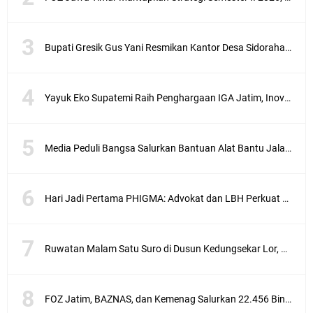
Bupati Gresik Gus Yani Resmikan Kantor Desa Sidoraharjo: Simbol Komitmen Pelayanan Publik dan Kepedulian Sosial
Yayuk Eko Supatemi Raih Penghargaan IGA Jatim, Inovasi Wayang Kulit untuk Anak Berkebutuhan Khusus
Media Peduli Bangsa Salurkan Bantuan Alat Bantu Jalan untuk Lansia
Hari Jadi Pertama PHIGMA: Advokat dan LBH Perkuat Soliditas di Jakarta
Ruwatan Malam Satu Suro di Dusun Kedungsekar Lor, Tradisi Luhur yang Terus Istiqomah
FOZ Jatim, BAZNAS, dan Kemenag Salurkan 22.456 Bingkisan Lebaran Yatim Serentak di Berbagai Daerah di Jawa Timur