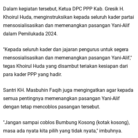
Ketua DPD Golkar Gresik Wongso Negoro Sambut Tahun Baru Islam
Dalam kegiatan tersebut, Ketua DPC PPP Kab. Gresik H.
Khoirul Huda, menginstruksikan kepada seluruh kader partai
1448 H dengan Doa Kedamaian
mensosialisasikan dan memenangkan pasangan Yani-Alif
Wakil Ketua DPRD Gresik Mujid Riduan Sampaikan Doa dan Harapan di
dalam Pemilukada 2024.
Tahun Baru Islam 1448 H
"Kepada seluruh kader dan jajaran pengurus untuk segera
Selamat Tahun Baru Islam 1 Muharram 1448 H: Pesan Hijrah Drs. H.
mensosialisasikan dan memenangkan pasangan Yani-Alif,"
tegas Khoirul Huda yang disambut teriakan kesiapan dari
Husnul Aqib, M.M. untuk Negeri
para kader PPP yang hadir.
PDUF MUI Jatim Gelar Doa Awal Tahun Hijriah, Teguhkan Optimisme
Santri KH. Masbuhin Faqih juga mengingatkan agar kepada
Menuju Indonesia Emas 2045
semua pentingnya memenangkan pasangan Yani-Alif
dengan tetap mencoblos pasangan tersebut.
Reses Anggota DPRD Jabar M. Rizky di Desa Cibitung Wetan: Serap
Aspirasi Petani dan Warga
"Jangan sampai coblos Bumbung Kosong (kotak kosong),
masa ada nyata kita pilih yang tidak nyata," imbuhnya.
Hari Jadi Pertama PHIGMA: Advokat dan LBH Perkuat Soliditas di