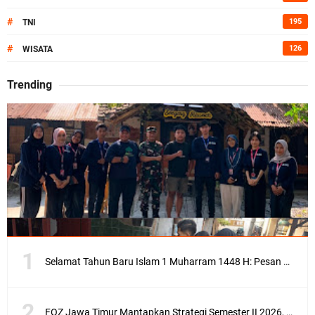
#
195
TNI
#
126
WISATA
Trending
Selamat Tahun Baru Islam 1 Muharram 1448 H: Pesan Hijrah Drs. H. Husnul Aqib, M.M. untuk Negeri
FOZ Jawa Timur Mantapkan Strategi Semester II 2026, Fokus pada Penguatan SDM Amil dan Kolaborasi BerdampakNarasi