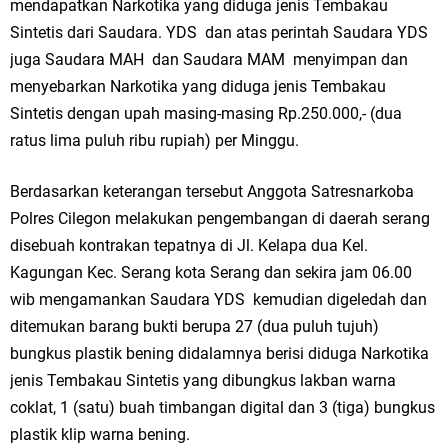
mendapatkan Narkotika yang diduga jenis Tembakau
Sintetis dari Saudara. YDS dan atas perintah Saudara YDS
Jakarta
juga Saudara MAH dan Saudara MAM menyimpan dan
Pemdes Cibanteng Salurkan PMT: Cegah Stunting, Perkuat Gizi Balita
menyebarkan Narkotika yang diduga jenis Tembakau
Sintetis dengan upah masing-masing Rp.250.000,- (dua
dan Ibu Hamil Narasi
ratus lima puluh ribu rupiah) per Minggu.
Zakat Produktif Dorong Kemandirian UMKM, LAZISNU Kedamean Bantu
Berdasarkan keterangan tersebut Anggota Satresnarkoba
Kembangkan Warung Bu Wiwik
Polres Cilegon melakukan pengembangan di daerah serang
disebuah kontrakan tepatnya di Jl. Kelapa dua Kel.
Karang Taruna Gresik Perkuat Ekonomi Lewat Pemanfaatan Gedung C
Kagungan Kec. Serang kota Serang dan sekira jam 06.00
Islamic Center
wib mengamankan Saudara YDS kemudian digeledah dan
ditemukan barang bukti berupa 27 (dua puluh tujuh)
Nila Yani Apresiasi Launching Komunitas Gowes dan Pasar Ahad
bungkus plastik bening didalamnya berisi diduga Narkotika
Jajanan Jadul di Ecopark Randuagung
jenis Tembakau Sintetis yang dibungkus lakban warna
coklat, 1 (satu) buah timbangan digital dan 3 (tiga) bungkus
Takmir Masjid KH Robbach Ma’sum Gelar Penyembelihan Hewan
plastik klip warna bening.