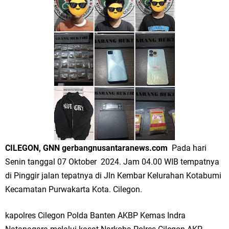
Merawat Alam, Menyelamatkan Bumi
Tumpeng Nasi Krawu Pecahkan Rekor MURI, KWGe Angkat Kuliner
Gresik ke Panggung Dunia
FOZ Jatim, BAZNAS, dan Kemenag Salurkan 22.456 Bingkisan Lebaran
Yatim Serentak di Berbagai Daerah di Jawa Timur
Bupati Gresik Gus Yani Resmikan Kantor Desa Sidoraharjo: Simbol
Komitmen Pelayanan Publik dan Kepedulian Sosial
CILEGON, GNN gerbangnusantaranews.com
Pada hari
Optik Merlin Donasikan Rp10,36 Juta, Perkuat Keberlanjutan Program
Senin tanggal 07 Oktober 2024. Jam 04.00 WIB tempatnya
di Pinggir jalan tepatnya di Jln Kembar Kelurahan Kotabumi
JKNN
Kecamatan Purwakarta Kota. Cilegon.
Ruwatan Malam Satu Suro di Dusun Kedungsekar Lor, Tradisi Luhur
kapolres Cilegon Polda Banten AKBP Kemas Indra
yang Terus Istiqomah