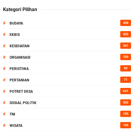
Kategori Pilihan
#
458
BUDAYA
#
432
EKBIS
#
341
KESEHATAN
#
759
ORGANISASI
#
92
PERISTIWA
#
71
PERTANIAN
#
631
POTRET DESA
#
502
SOSIAL POLITIK
#
195
TNI
#
126
WISATA