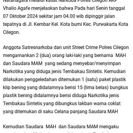
Natanagara melalui kasat Narkoba Polres Cilegon AKP
Ketua DPD Golkar Gresik Wongso Negoro Sambut Tahun Baru Islam
Vhalio Agafe menjelaskan bahwa Pada hari Senin tanggal
07 Oktober 2024 sekitar jam 04.00 wib dipinggir jalan
1448 H dengan Doa Kedamaian
tepatnya di Jl. Kembar Kel. Kota bumi Kec. Purwakarta Kota
Cilegon.
Wakil Ketua DPRD Gresik Mujid Riduan Sampaikan Doa dan Harapan di
Tahun Baru Islam 1448 H
Anggota Satresnarkoba dan unit Street Crime Polres Cilegon
mengamankan 2 (dua) orang laki-laki yang bernama MAH
Selamat Tahun Baru Islam 1 Muharram 1448 H: Pesan Hijrah Drs. H.
dan Saudara MAM yang sedang menyebar/menyimpan
Husnul Aqib, M.M. untuk Negeri
Narkotika yang diduga jenis Tembakau Sintetis. Kemudian
dilakukan penggeledahan ditemukan 1 (satu) paket plastik
PDUF MUI Jatim Gelar Doa Awal Tahun Hijriah, Teguhkan Optimisme
klip bening yang didalamnya berisi 15 (lima belas) bungkus
Menuju Indonesia Emas 2045
plastik bening didalamnya berisi diduga Narkotika jenis
Tembakau Sintetis yang dibungkus lakban warna coklat
Reses Anggota DPRD Jabar M. Rizky di Desa Cibitung Wetan: Serap
yang ditemukan di saku Celana panjang Saudara MAH
Aspirasi Petani dan Warga
Kemudian Saudara MAH dan Saudara MAM mengaku
Hari Jadi Pertama PHIGMA: Advokat dan LBH Perkuat Soliditas di