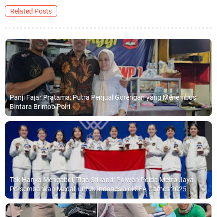
Related Posts
Panji Fajar Pratama: Putra Penjual Gorengan yang Menembus
Bintara Brimob Polri
Tak Hanya Mengabdi, Tiga Srikandi Polwan Polda Metro Jaya
Persembahkan Medali untuk Indonesia di SEA Games 2025