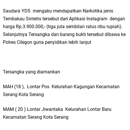
Qurban dari Bupati & Kepala DPMPTSP Gresik
Saudara YDS mengaku mendapatkan Narkotika jenis
DPC PDI Perjuangan Gresik Tebar Berkah Idul Adha, Bagikan Daging
Tembakau Sintetis tersebut dari Aplikasi Instagram dengan
harga Rp.3.900.000,- (tiga juta sembilan ratus ribu rupiah).
Kurban untuk Ratusan Warga
Selanjutnya Tersangka dan barang bukti tersebut dibawa ke
Ponpes Himmatul Khoiriyah Gelar Penyembelihan Hewan Qurban dari
Polres Cilegon guna penyidikan lebih lanjut
Keluarga Besar dr. Titin Ekowati RS Wates Husada Balongpanggang
Sabtu, 8 Agustus
Tersangka yang diamankan
MAH (18 ), Lontar Pos Kelurahan Kagungan Kecamatan
Serang Kota Serang
MAM ( 20 ) Lontar Jiwantaka Kelurahan Lontar Baru
Kecamatan Serang Kota Serang