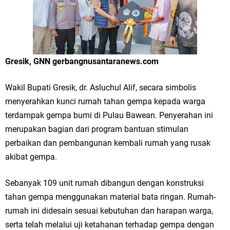
Gresik ke Panggung Dunia
FOZ Jatim, BAZNAS, dan Kemenag Salurkan 22.456 Bingkisan Lebaran
Yatim Serentak di Berbagai Daerah di Jawa Timur
Gresik, GNN gerbangnusantaranews.com
Bupati Gresik Gus Yani Resmikan Kantor Desa Sidoraharjo: Simbol
Wakil Bupati Gresik, dr. Asluchul Alif, secara simbolis
Komitmen Pelayanan Publik dan Kepedulian Sosial
menyerahkan kunci rumah tahan gempa kepada warga
Optik Merlin Donasikan Rp10,36 Juta, Perkuat Keberlanjutan Program
terdampak gempa bumi di Pulau Bawean. Penyerahan ini
merupakan bagian dari program bantuan stimulan
JKNN
perbaikan dan pembangunan kembali rumah yang rusak
Ruwatan Malam Satu Suro di Dusun Kedungsekar Lor, Tradisi Luhur
akibat gempa.
yang Terus Istiqomah
Sebanyak 109 unit rumah dibangun dengan konstruksi
Ketua DPD Golkar Gresik Wongso Negoro Sambut Tahun Baru Islam
tahan gempa menggunakan material bata ringan. Rumah-
rumah ini didesain sesuai kebutuhan dan harapan warga,
1448 H dengan Doa Kedamaian
serta telah melalui uji ketahanan terhadap gempa dengan