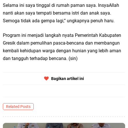
Selama ini saya tinggal di rumah paman saya. InsyaAllah
dan Ibu Hamil Narasi
nanti akan saya tempati bersama istri dan anak saya.
Semoga tidak ada gempa lagi,” ungkapnya penuh haru.
Zakat Produktif Dorong Kemandirian UMKM, LAZISNU Kedamean Bantu
Kembangkan Warung Bu Wiwik
Program ini menjadi langkah nyata Pemerintah Kabupaten
Gresik dalam pemulihan pasca-bencana dan membangun
Karang Taruna Gresik Perkuat Ekonomi Lewat Pemanfaatan Gedung C
kembali kehidupan warga dengan hunian yang lebih aman
Islamic Center
dan tangguh terhadap bencana. (sin)
Nila Yani Apresiasi Launching Komunitas Gowes dan Pasar Ahad
Bagikan artikel ini
Jajanan Jadul di Ecopark Randuagung
Takmir Masjid KH Robbach Ma’sum Gelar Penyembelihan Hewan
Qurban dari Bupati & Kepala DPMPTSP Gresik
Related Posts
DPC PDI Perjuangan Gresik Tebar Berkah Idul Adha, Bagikan Daging