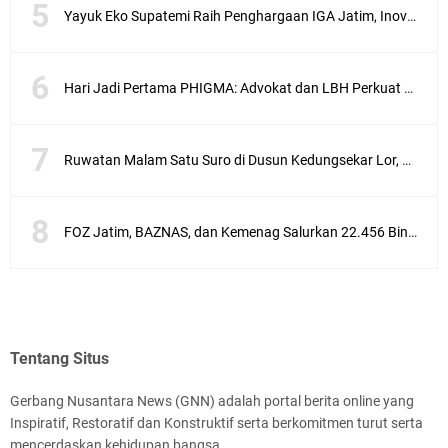
Yayuk Eko Supatemi Raih Penghargaan IGA Jatim, Inovasi Wayang Kulit untuk Anak Berkebutuhan Khusus
Hari Jadi Pertama PHIGMA: Advokat dan LBH Perkuat Soliditas di Jakarta
Ruwatan Malam Satu Suro di Dusun Kedungsekar Lor, Tradisi Luhur yang Terus Istiqomah
FOZ Jatim, BAZNAS, dan Kemenag Salurkan 22.456 Bingkisan Lebaran Yatim Serentak di Berbagai Daerah di Jawa Timur
Tentang Situs
Gerbang Nusantara News (GNN) adalah portal berita online yang
Inspiratif, Restoratif dan Konstruktif serta berkomitmen turut serta
mencerdaskan kehidupan bangsa.