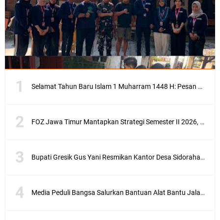
Selamat Tahun Baru Islam 1 Muharram 1448 H: Pesan Hijrah Drs. H. Husnul Aqib, M.M. untuk Negeri
FOZ Jawa Timur Mantapkan Strategi Semester II 2026, Fokus pada Penguatan SDM Amil dan Kolaborasi BerdampakNarasi
Bupati Gresik Gus Yani Resmikan Kantor Desa Sidoraharjo: Simbol Komitmen Pelayanan Publik dan Kepedulian Sosial
Media Peduli Bangsa Salurkan Bantuan Alat Bantu Jalan untuk Lansia