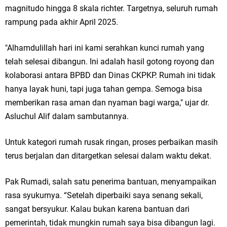
magnitudo hingga 8 skala richter. Targetnya, seluruh rumah
Wakil Ketua DPRD Gresik Mujid Riduan Sampaikan Doa dan Harapan di
rampung pada akhir April 2025.
Tahun Baru Islam 1448 H
"Alhamdulillah hari ini kami serahkan kunci rumah yang
Selamat Tahun Baru Islam 1 Muharram 1448 H: Pesan Hijrah Drs. H.
telah selesai dibangun. Ini adalah hasil gotong royong dan
Husnul Aqib, M.M. untuk Negeri
kolaborasi antara BPBD dan Dinas CKPKP. Rumah ini tidak
hanya layak huni, tapi juga tahan gempa. Semoga bisa
PDUF MUI Jatim Gelar Doa Awal Tahun Hijriah, Teguhkan Optimisme
memberikan rasa aman dan nyaman bagi warga," ujar dr.
Menuju Indonesia Emas 2045
Asluchul Alif dalam sambutannya.
Reses Anggota DPRD Jabar M. Rizky di Desa Cibitung Wetan: Serap
Untuk kategori rumah rusak ringan, proses perbaikan masih
terus berjalan dan ditargetkan selesai dalam waktu dekat.
Aspirasi Petani dan Warga
Hari Jadi Pertama PHIGMA: Advokat dan LBH Perkuat Soliditas di
Pak Rumadi, salah satu penerima bantuan, menyampaikan
rasa syukurnya. “Setelah diperbaiki saya senang sekali,
Jakarta
sangat bersyukur. Kalau bukan karena bantuan dari
Pemdes Cibanteng Salurkan PMT: Cegah Stunting, Perkuat Gizi Balita
pemerintah, tidak mungkin rumah saya bisa dibangun lagi.