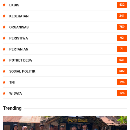
#
432
EKBIS
#
341
KESEHATAN
#
759
ORGANISASI
#
92
PERISTIWA
#
71
PERTANIAN
#
631
POTRET DESA
#
502
SOSIAL POLITIK
#
195
TNI
#
126
WISATA
Trending