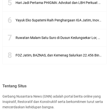
Hari Jadi Pertama PHIGMA: Advokat dan LBH Perkuat Soliditas di Jakarta
Yayuk Eko Supatemi Raih Penghargaan IGA Jatim, Inovasi Wayang Kulit untuk Anak Berkebutuhan Khusus
Ruwatan Malam Satu Suro di Dusun Kedungsekar Lor, Tradisi Luhur yang Terus Istiqomah
FOZ Jatim, BAZNAS, dan Kemenag Salurkan 22.456 Bingkisan Lebaran Yatim Serentak di Berbagai Daerah di Jawa Timur
Tentang Situs
Gerbang Nusantara News (GNN) adalah portal berita online yang
Inspiratif, Restoratif dan Konstruktif serta berkomitmen turut serta
mencerdaskan kehidupan bangsa.