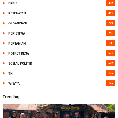
#
432
EKBIS
#
341
KESEHATAN
#
759
ORGANISASI
#
92
PERISTIWA
#
71
PERTANIAN
#
631
POTRET DESA
#
502
SOSIAL POLITIK
#
195
TNI
#
126
WISATA
Trending