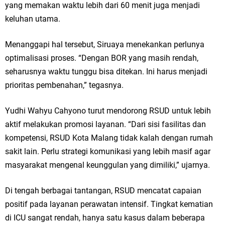
Qurban dari Bupati & Kepala DPMPTSP Gresik
yang memakan waktu lebih dari 60 menit juga menjadi
keluhan utama.
DPC PDI Perjuangan Gresik Tebar Berkah Idul Adha, Bagikan Daging
Kurban untuk Ratusan Warga
Menanggapi hal tersebut, Siruaya menekankan perlunya
optimalisasi proses. “Dengan BOR yang masih rendah,
Ponpes Himmatul Khoiriyah Gelar Penyembelihan Hewan Qurban dari
seharusnya waktu tunggu bisa ditekan. Ini harus menjadi
prioritas pembenahan,” tegasnya.
Keluarga Besar dr. Titin Ekowati RS Wates Husada Balongpanggang
RT 03 RW 01 Patra Raya Rosewood Cerme Gresik Berbenah dan
Yudhi Wahyu Cahyono turut mendorong RSUD untuk lebih
aktif melakukan promosi layanan. “Dari sisi fasilitas dan
Bersolek, Siap Meriahkan HUT Ke 81 RI
kompetensi, RSUD Kota Malang tidak kalah dengan rumah
Sabtu, 8 Agustus
sakit lain. Perlu strategi komunikasi yang lebih masif agar
masyarakat mengenal keunggulan yang dimiliki,” ujarnya.
Di tengah berbagai tantangan, RSUD mencatat capaian
positif pada layanan perawatan intensif. Tingkat kematian
di ICU sangat rendah, hanya satu kasus dalam beberapa