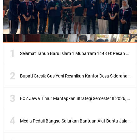
Selamat Tahun Baru Islam 1 Muharram 1448 H: Pesan Hijrah Drs. H. Husnul Aqib, M.M. untuk Negeri
Bupati Gresik Gus Yani Resmikan Kantor Desa Sidoraharjo: Simbol Komitmen Pelayanan Publik dan Kepedulian Sosial
FOZ Jawa Timur Mantapkan Strategi Semester II 2026, Fokus pada Penguatan SDM Amil dan Kolaborasi BerdampakNarasi
Media Peduli Bangsa Salurkan Bantuan Alat Bantu Jalan untuk Lansia