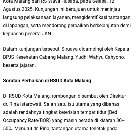
Kota Malang dan RS Wava Husada, pada Selasa, 12
Ketua DPD Golkar Gresik Wongso Negoro Sambut Tahun Baru Islam
Agustus 2025. Kunjungan ini bertujuan untuk meninjau
langsung pelaksanaan layanan, mengidentifikasi tantangan
1448 H dengan Doa Kedamaian
di lapangan, serta mendorong perbaikan berkelanjutan demi
Wakil Ketua DPRD Gresik Mujid Riduan Sampaikan Doa dan Harapan di
kepuasan peserta JKN.
Tahun Baru Islam 1448 H
Dalam kunjungan tersebut, Siruaya didampingi oleh Kepala
Selamat Tahun Baru Islam 1 Muharram 1448 H: Pesan Hijrah Drs. H.
BPJS Kesehatan Cabang Malang, Yudhi Wahyu Cahyono,
beserta jajaran.
Husnul Aqib, M.M. untuk Negeri
Sorotan Perbaikan di RSUD Kota Malang
PDUF MUI Jatim Gelar Doa Awal Tahun Hijriah, Teguhkan Optimisme
Menuju Indonesia Emas 2045
Di RSUD Kota Malang, rombongan disambut oleh Direktur
dr. Rina Istarowati. Salah satu isu utama yang dibahas
Reses Anggota DPRD Jabar M. Rizky di Desa Cibitung Wetan: Serap
adalah rendahnya tingkat keterisian tempat tidur (Bed
Aspirasi Petani dan Warga
Occupancy Rate/BOR) yang masih berada di kisaran 30–
50%. Menurut dr. Rina, tantangan utama terletak pada
Hari Jadi Pertama PHIGMA: Advokat dan LBH Perkuat Soliditas di