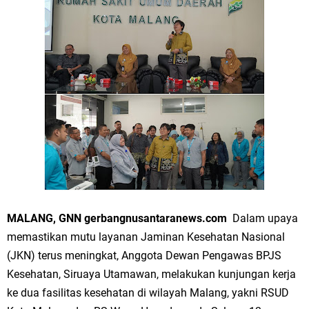
Merawat Alam, Menyelamatkan Bumi
Tumpeng Nasi Krawu Pecahkan Rekor MURI, KWGe Angkat Kuliner
Gresik ke Panggung Dunia
FOZ Jatim, BAZNAS, dan Kemenag Salurkan 22.456 Bingkisan Lebaran
Yatim Serentak di Berbagai Daerah di Jawa Timur
Bupati Gresik Gus Yani Resmikan Kantor Desa Sidoraharjo: Simbol
Komitmen Pelayanan Publik dan Kepedulian Sosial
Optik Merlin Donasikan Rp10,36 Juta, Perkuat Keberlanjutan Program
MALANG, GNN gerbangnusantaranews.com
Dalam upaya
JKNN
memastikan mutu layanan Jaminan Kesehatan Nasional
(JKN) terus meningkat, Anggota Dewan Pengawas BPJS
Ruwatan Malam Satu Suro di Dusun Kedungsekar Lor, Tradisi Luhur
Kesehatan, Siruaya Utamawan, melakukan kunjungan kerja
yang Terus Istiqomah
ke dua fasilitas kesehatan di wilayah Malang, yakni RSUD