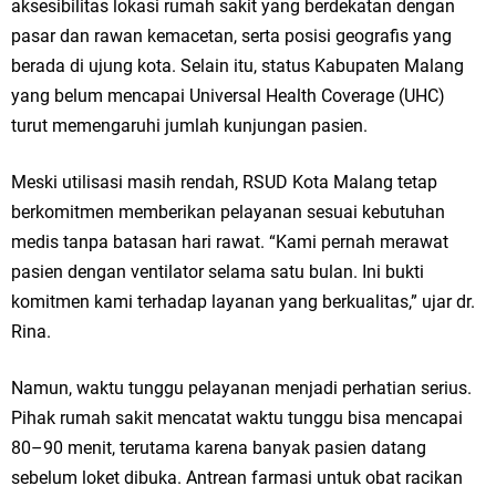
aksesibilitas lokasi rumah sakit yang berdekatan dengan
Jakarta
pasar dan rawan kemacetan, serta posisi geografis yang
berada di ujung kota. Selain itu, status Kabupaten Malang
Pemdes Cibanteng Salurkan PMT: Cegah Stunting, Perkuat Gizi Balita
yang belum mencapai Universal Health Coverage (UHC)
turut memengaruhi jumlah kunjungan pasien.
dan Ibu Hamil Narasi
Zakat Produktif Dorong Kemandirian UMKM, LAZISNU Kedamean Bantu
Meski utilisasi masih rendah, RSUD Kota Malang tetap
berkomitmen memberikan pelayanan sesuai kebutuhan
Kembangkan Warung Bu Wiwik
medis tanpa batasan hari rawat. “Kami pernah merawat
Karang Taruna Gresik Perkuat Ekonomi Lewat Pemanfaatan Gedung C
pasien dengan ventilator selama satu bulan. Ini bukti
komitmen kami terhadap layanan yang berkualitas,” ujar dr.
Islamic Center
Rina.
Nila Yani Apresiasi Launching Komunitas Gowes dan Pasar Ahad
Namun, waktu tunggu pelayanan menjadi perhatian serius.
Jajanan Jadul di Ecopark Randuagung
Pihak rumah sakit mencatat waktu tunggu bisa mencapai
80–90 menit, terutama karena banyak pasien datang
Takmir Masjid KH Robbach Ma’sum Gelar Penyembelihan Hewan
sebelum loket dibuka. Antrean farmasi untuk obat racikan