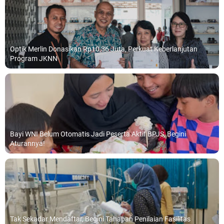
Optik Merlin Donasikan Rp10,36 Juta, Perkuat Keberlanjutan
Program JKNN
Bayi WNI Belum Otomatis Jadi Peserta Aktif BPJS, Begini
Aturannya!
Tak Sekadar Mendaftar, Begini Tahapan Penilaian Fasilitas