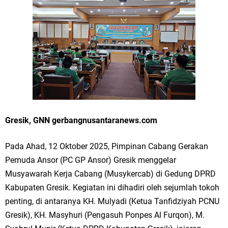
Merawat Alam, Menyelamatkan Bumi
Tumpeng Nasi Krawu Pecahkan Rekor MURI, KWGe Angkat Kuliner
Gresik ke Panggung Dunia
FOZ Jatim, BAZNAS, dan Kemenag Salurkan 22.456 Bingkisan Lebaran
Yatim Serentak di Berbagai Daerah di Jawa Timur
Bupati Gresik Gus Yani Resmikan Kantor Desa Sidoraharjo: Simbol
Gresik, GNN gerbangnusantaranews.com
Komitmen Pelayanan Publik dan Kepedulian Sosial
Pada Ahad, 12 Oktober 2025, Pimpinan Cabang Gerakan
Optik Merlin Donasikan Rp10,36 Juta, Perkuat Keberlanjutan Program
Pemuda Ansor (PC GP Ansor) Gresik menggelar
JKNN
Musyawarah Kerja Cabang (Musykercab) di Gedung DPRD
Kabupaten Gresik. Kegiatan ini dihadiri oleh sejumlah tokoh
Ruwatan Malam Satu Suro di Dusun Kedungsekar Lor, Tradisi Luhur
penting, di antaranya KH. Mulyadi (Ketua Tanfidziyah PCNU
Gresik), KH. Masyhuri (Pengasuh Ponpes Al Furqon), M.
yang Terus Istiqomah