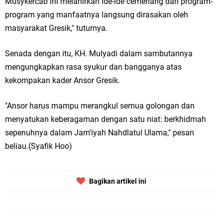
Musykercab ini melahirkan ide-ide cemerlang dan program-
Qurban dari Bupati & Kepala DPMPTSP Gresik
program yang manfaatnya langsung dirasakan oleh
DPC PDI Perjuangan Gresik Tebar Berkah Idul Adha, Bagikan Daging
masyarakat Gresik," tuturnya.
Kurban untuk Ratusan Warga
Senada dengan itu, KH. Mulyadi dalam sambutannya
Ponpes Himmatul Khoiriyah Gelar Penyembelihan Hewan Qurban dari
mengungkapkan rasa syukur dan bangganya atas
kekompakan kader Ansor Gresik.
Keluarga Besar dr. Titin Ekowati RS Wates Husada Balongpanggang
"Ansor harus mampu merangkul semua golongan dan
RT 03 RW 01 Patra Raya Rosewood Cerme Gresik Berbenah dan
Kamis, 6 Agustus
menyatukan keberagaman dengan satu niat: berkhidmah
Bersolek, Siap Meriahkan HUT Ke 81 RI
sepenuhnya dalam Jam’iyah Nahdlatul Ulama," pesan
beliau.(Syafik Hoo)
Bagikan artikel ini