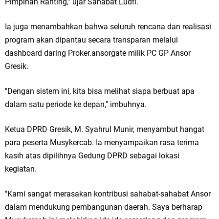
Pimpinan Ranting," ujar Sahabat Ludfi.
Jakarta
Ia juga menambahkan bahwa seluruh rencana dan realisasi
Pemdes Cibanteng Salurkan PMT: Cegah Stunting, Perkuat Gizi Balita
program akan dipantau secara transparan melalui
dashboard daring Proker.ansorgate milik PC GP Ansor
dan Ibu Hamil Narasi
Gresik.
Zakat Produktif Dorong Kemandirian UMKM, LAZISNU Kedamean Bantu
"Dengan sistem ini, kita bisa melihat siapa berbuat apa
Kembangkan Warung Bu Wiwik
dalam satu periode ke depan," imbuhnya.
Karang Taruna Gresik Perkuat Ekonomi Lewat Pemanfaatan Gedung C
Ketua DPRD Gresik, M. Syahrul Munir, menyambut hangat
Islamic Center
para peserta Musykercab. Ia menyampaikan rasa terima
kasih atas dipilihnya Gedung DPRD sebagai lokasi
Nila Yani Apresiasi Launching Komunitas Gowes dan Pasar Ahad
kegiatan.
Jajanan Jadul di Ecopark Randuagung
"Kami sangat merasakan kontribusi sahabat-sahabat Ansor
Takmir Masjid KH Robbach Ma’sum Gelar Penyembelihan Hewan
dalam mendukung pembangunan daerah. Saya berharap