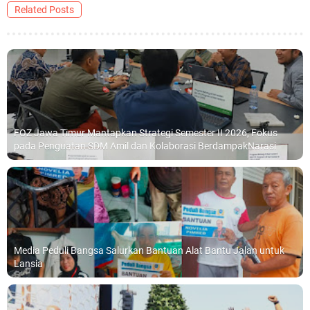
Related Posts
FOZ Jawa Timur Mantapkan Strategi Semester II 2026, Fokus
pada Penguatan SDM Amil dan Kolaborasi BerdampakNarasi
Media Peduli Bangsa Salurkan Bantuan Alat Bantu Jalan untuk
Lansia