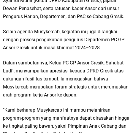
Syahrul Munir (Ketua DPRD Kabupaten Gresik), jajaran
Ketua DPD Golkar Gresik Wongso Negoro Sambut Tahun Baru Islam
Dewan Penasehat, serta ratusan kader Ansor dari unsur
Pengurus Harian, Departemen, dan PAC se-Cabang Gresik.
1448 H dengan Doa Kedamaian
Wakil Ketua DPRD Gresik Mujid Riduan Sampaikan Doa dan Harapan di
Selain agenda Musykercab, kegiatan ini juga dirangkai
dengan prosesi pengukuhan pengurus Departemen PC GP
Tahun Baru Islam 1448 H
Ansor Gresik untuk masa khidmat 2024–2028.
Selamat Tahun Baru Islam 1 Muharram 1448 H: Pesan Hijrah Drs. H.
Dalam sambutannya, Ketua PC GP Ansor Gresik, Sahabat
Husnul Aqib, M.M. untuk Negeri
Ludfi, menyampaikan apresiasi kepada DPRD Gresik atas
dukungan fasilitas tempat. Ia menegaskan bahwa
PDUF MUI Jatim Gelar Doa Awal Tahun Hijriah, Teguhkan Optimisme
Musykercab merupakan forum strategis untuk merumuskan
Menuju Indonesia Emas 2045
arah program kerja Ansor ke depan.
Reses Anggota DPRD Jabar M. Rizky di Desa Cibitung Wetan: Serap
"Kami berharap Musykercab ini mampu melahirkan
Aspirasi Petani dan Warga
program-program yang manfaatnya dapat dirasakan hingga
ke tingkat paling bawah, yakni Pimpinan Anak Cabang dan
Hari Jadi Pertama PHIGMA: Advokat dan LBH Perkuat Soliditas di