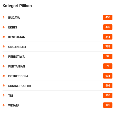
Kategori Pilihan
#
458
BUDAYA
#
432
EKBIS
#
341
KESEHATAN
#
759
ORGANISASI
#
92
PERISTIWA
#
71
PERTANIAN
#
631
POTRET DESA
#
502
SOSIAL POLITIK
#
195
TNI
#
126
WISATA