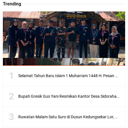
Trending
Selamat Tahun Baru Islam 1 Muharram 1448 H: Pesan Hijrah Drs. H. Husnul Aqib, M.M. untuk Negeri
Bupati Gresik Gus Yani Resmikan Kantor Desa Sidoraharjo: Simbol Komitmen Pelayanan Publik dan Kepedulian Sosial
Ruwatan Malam Satu Suro di Dusun Kedungsekar Lor, Tradisi Luhur yang Terus Istiqomah