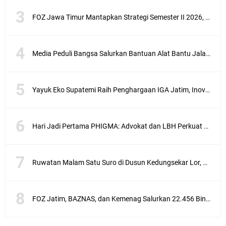
FOZ Jawa Timur Mantapkan Strategi Semester II 2026, Fokus pada Penguatan SDM Amil dan Kolaborasi BerdampakNarasi
Media Peduli Bangsa Salurkan Bantuan Alat Bantu Jalan untuk Lansia
Yayuk Eko Supatemi Raih Penghargaan IGA Jatim, Inovasi Wayang Kulit untuk Anak Berkebutuhan Khusus
Hari Jadi Pertama PHIGMA: Advokat dan LBH Perkuat Soliditas di Jakarta
Ruwatan Malam Satu Suro di Dusun Kedungsekar Lor, Tradisi Luhur yang Terus Istiqomah
FOZ Jatim, BAZNAS, dan Kemenag Salurkan 22.456 Bingkisan Lebaran Yatim Serentak di Berbagai Daerah di Jawa Timur