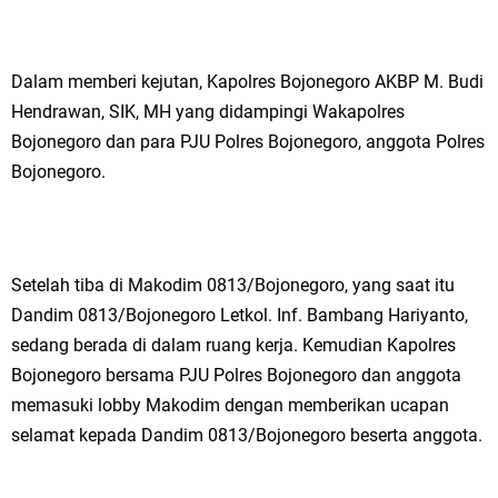
Ketua DPD Golkar Gresik Wongso Negoro Sambut Tahun Baru Islam
1448 H dengan Doa Kedamaian
Dalam memberi kejutan, Kapolres Bojonegoro AKBP M. Budi
Hendrawan, SIK, MH yang didampingi Wakapolres
Wakil Ketua DPRD Gresik Mujid Riduan Sampaikan Doa dan Harapan di
Bojonegoro dan para PJU Polres Bojonegoro, anggota Polres
Tahun Baru Islam 1448 H
Bojonegoro.
Selamat Tahun Baru Islam 1 Muharram 1448 H: Pesan Hijrah Drs. H.
Husnul Aqib, M.M. untuk Negeri
Setelah tiba di Makodim 0813/Bojonegoro, yang saat itu
PDUF MUI Jatim Gelar Doa Awal Tahun Hijriah, Teguhkan Optimisme
Dandim 0813/Bojonegoro Letkol. Inf. Bambang Hariyanto,
sedang berada di dalam ruang kerja. Kemudian Kapolres
Menuju Indonesia Emas 2045
Bojonegoro bersama PJU Polres Bojonegoro dan anggota
Reses Anggota DPRD Jabar M. Rizky di Desa Cibitung Wetan: Serap
memasuki lobby Makodim dengan memberikan ucapan
selamat kepada Dandim 0813/Bojonegoro beserta anggota.
Aspirasi Petani dan Warga
Hari Jadi Pertama PHIGMA: Advokat dan LBH Perkuat Soliditas di