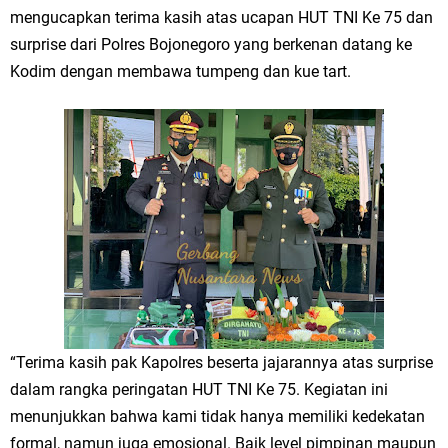
Qurban dari Bupati & Kepala DPMPTSP Gresik
mengucapkan terima kasih atas ucapan HUT TNI Ke 75 dan
surprise dari Polres Bojonegoro yang berkenan datang ke
DPC PDI Perjuangan Gresik Tebar Berkah Idul Adha, Bagikan Daging
Kodim dengan membawa tumpeng dan kue tart.
Kurban untuk Ratusan Warga
Ponpes Himmatul Khoiriyah Gelar Penyembelihan Hewan Qurban dari
Keluarga Besar dr. Titin Ekowati RS Wates Husada Balongpanggang
RT 03 RW 01 Patra Raya Rosewood Cerme Gresik Berbenah dan
Bersolek, Siap Meriahkan HUT Ke 81 RI
Minggu, 9 Agustus
“Terima kasih pak Kapolres beserta jajarannya atas surprise
dalam rangka peringatan HUT TNI Ke 75. Kegiatan ini
menunjukkan bahwa kami tidak hanya memiliki kedekatan
formal, namun juga emosional. Baik level pimpinan maupun