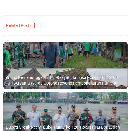
Related Posts
Wujud Kemanunggalan TNI-Rakyat, Babinsa Koramil 0812/03
Turi Bersama Warga Gotong Royong Pembongkaran Rutilahu
Bupati Gresik Resmi Buka TMMD ke-128: Fokus RTLH, JPD, dan