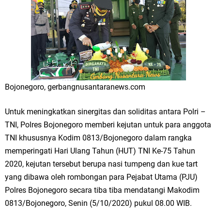
Merawat Alam, Menyelamatkan Bumi
Tumpeng Nasi Krawu Pecahkan Rekor MURI, KWGe Angkat Kuliner
Gresik ke Panggung Dunia
FOZ Jatim, BAZNAS, dan Kemenag Salurkan 22.456 Bingkisan Lebaran
Yatim Serentak di Berbagai Daerah di Jawa Timur
Bojonegoro, gerbangnusantaranews.com
Bupati Gresik Gus Yani Resmikan Kantor Desa Sidoraharjo: Simbol
Untuk meningkatkan sinergitas dan soliditas antara Polri –
Komitmen Pelayanan Publik dan Kepedulian Sosial
TNI, Polres Bojonegoro memberi kejutan untuk para anggota
TNI khususnya Kodim 0813/Bojonegoro dalam rangka
Optik Merlin Donasikan Rp10,36 Juta, Perkuat Keberlanjutan Program
memperingati Hari Ulang Tahun (HUT) TNI Ke-75 Tahun
2020, kejutan tersebut berupa nasi tumpeng dan kue tart
JKNN
yang dibawa oleh rombongan para Pejabat Utama (PJU)
Ruwatan Malam Satu Suro di Dusun Kedungsekar Lor, Tradisi Luhur
Polres Bojonegoro secara tiba tiba mendatangi Makodim
0813/Bojonegoro, Senin (5/10/2020) pukul 08.00 WIB.
yang Terus Istiqomah