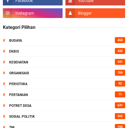
Kategori Pilihan
#
458
BUDAYA
#
432
EKBIS
#
341
KESEHATAN
#
759
ORGANISASI
#
92
PERISTIWA
#
71
PERTANIAN
#
631
POTRET DESA
#
502
SOSIAL POLITIK
#
195
TNI