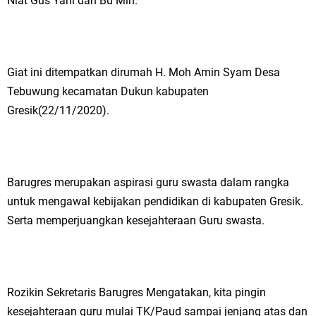
Niat Gus Yani dan Bu Min.
Ketua DPD Golkar Gresik Wongso Negoro Sambut Tahun Baru Islam
1448 H dengan Doa Kedamaian
Wakil Ketua DPRD Gresik Mujid Riduan Sampaikan Doa dan Harapan di
Giat ini ditempatkan dirumah H. Moh Amin Syam Desa
Tebuwung kecamatan Dukun kabupaten
Tahun Baru Islam 1448 H
Gresik(22/11/2020).
Selamat Tahun Baru Islam 1 Muharram 1448 H: Pesan Hijrah Drs. H.
Husnul Aqib, M.M. untuk Negeri
Barugres merupakan aspirasi guru swasta dalam rangka
PDUF MUI Jatim Gelar Doa Awal Tahun Hijriah, Teguhkan Optimisme
untuk mengawal kebijakan pendidikan di kabupaten Gresik.
Menuju Indonesia Emas 2045
Serta memperjuangkan kesejahteraan Guru swasta.
Reses Anggota DPRD Jabar M. Rizky di Desa Cibitung Wetan: Serap
Aspirasi Petani dan Warga
Rozikin Sekretaris Barugres Mengatakan, kita pingin
Hari Jadi Pertama PHIGMA: Advokat dan LBH Perkuat Soliditas di
kesejahteraan guru mulai TK/Paud sampai jenjang atas dan