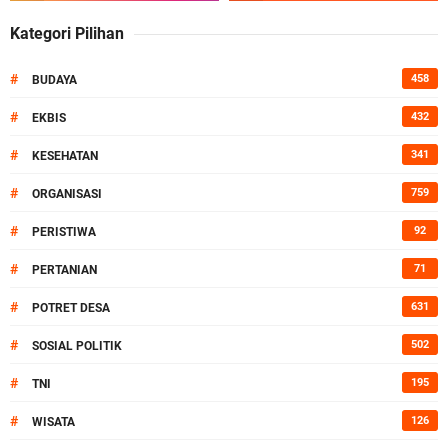
Kategori Pilihan
#
458
BUDAYA
#
432
EKBIS
#
341
KESEHATAN
#
759
ORGANISASI
#
92
PERISTIWA
#
71
PERTANIAN
#
631
POTRET DESA
#
502
SOSIAL POLITIK
#
195
TNI
#
126
WISATA