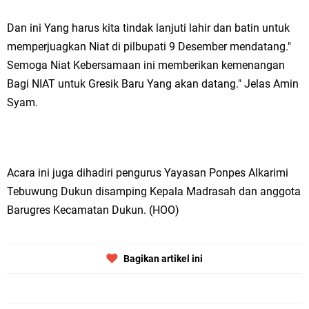
Qurban dari Bupati & Kepala DPMPTSP Gresik
Dan ini Yang harus kita tindak lanjuti lahir dan batin untuk
DPC PDI Perjuangan Gresik Tebar Berkah Idul Adha, Bagikan Daging
memperjuagkan Niat di pilbupati 9 Desember mendatang."
Kurban untuk Ratusan Warga
Semoga Niat Kebersamaan ini memberikan kemenangan
Bagi NIAT untuk Gresik Baru Yang akan datang." Jelas Amin
Ponpes Himmatul Khoiriyah Gelar Penyembelihan Hewan Qurban dari
Syam.
Keluarga Besar dr. Titin Ekowati RS Wates Husada Balongpanggang
RT 03 RW 01 Patra Raya Rosewood Cerme Gresik Berbenah dan
Acara ini juga dihadiri pengurus Yayasan Ponpes Alkarimi
Bersolek, Siap Meriahkan HUT Ke 81 RI
Tebuwung Dukun disamping Kepala Madrasah dan anggota
Jumat, 7 Agustus
Barugres Kecamatan Dukun. (HOO)
Bagikan artikel ini