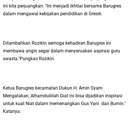
ini kita perjuangkan. "Ini menjadi ikhtiar bersama Barugres
Jakarta
dalam mengawal kebijakan pendidikan di Gresik.
Pemdes Cibanteng Salurkan PMT: Cegah Stunting, Perkuat Gizi Balita
dan Ibu Hamil Narasi
Ditambahkan Rozikin semoga kehadiran Barugres ini
Zakat Produktif Dorong Kemandirian UMKM, LAZISNU Kedamean Bantu
membawa angin segar dalam menyeruakan aspirasi guru
Kembangkan Warung Bu Wiwik
swasta."Pungkas Rozikin.
Karang Taruna Gresik Perkuat Ekonomi Lewat Pemanfaatan Gedung C
Islamic Center
Ketua Barugres kecamatan Dukun H. Amin Syam
Nila Yani Apresiasi Launching Komunitas Gowes dan Pasar Ahad
Mengatakan, Alhamduliilah Giat ini bisa dijadikan inspirasi
untuk kuat Niat dalam memenangkan Gus Yani dan Bumin."
Jajanan Jadul di Ecopark Randuagung
Katanya.
Takmir Masjid KH Robbach Ma’sum Gelar Penyembelihan Hewan