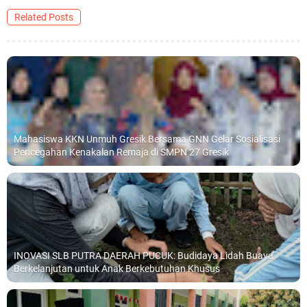
Related Posts
Mahasiswa KKN Unmuh Gresik Bersama GNN Gelar Sosialisasi
Pencegahan Kenakalan Remaja di SMPN 27 Gresik
INOVASI SLB PUTRA DAERAH PUCUK: Budidaya Lidah Buaya
Berkelanjutan untuk Anak Berkebutuhan Khusus