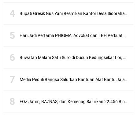
Bupati Gresik Gus Yani Resmikan Kantor Desa Sidoraharjo: Simbol Komitmen Pelayanan Publik dan Kepedulian Sosial
Hari Jadi Pertama PHIGMA: Advokat dan LBH Perkuat Soliditas di Jakarta
Ruwatan Malam Satu Suro di Dusun Kedungsekar Lor, Tradisi Luhur yang Terus Istiqomah
Media Peduli Bangsa Salurkan Bantuan Alat Bantu Jalan untuk Lansia
FOZ Jatim, BAZNAS, dan Kemenag Salurkan 22.456 Bingkisan Lebaran Yatim Serentak di Berbagai Daerah di Jawa Timur