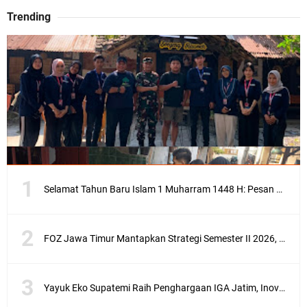
Trending
Selamat Tahun Baru Islam 1 Muharram 1448 H: Pesan Hijrah Drs. H. Husnul Aqib, M.M. untuk Negeri
FOZ Jawa Timur Mantapkan Strategi Semester II 2026, Fokus pada Penguatan SDM Amil dan Kolaborasi BerdampakNarasi
Yayuk Eko Supatemi Raih Penghargaan IGA Jatim, Inovasi Wayang Kulit untuk Anak Berkebutuhan Khusus