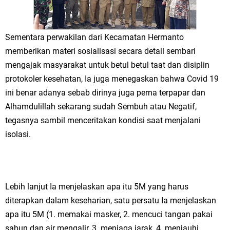
Qurban dari Bupati & Kepala DPMPTSP Gresik
DPC PDI Perjuangan Gresik Tebar Berkah Idul Adha, Bagikan Daging
Sementara perwakilan dari Kecamatan Hermanto
Kurban untuk Ratusan Warga
memberikan materi sosialisasi secara detail sembari
mengajak masyarakat untuk betul betul taat dan disiplin
Ponpes Himmatul Khoiriyah Gelar Penyembelihan Hewan Qurban dari
protokoler kesehatan, Ia juga menegaskan bahwa Covid 19
Keluarga Besar dr. Titin Ekowati RS Wates Husada Balongpanggang
ini benar adanya sebab dirinya juga perna terpapar dan
Alhamdulillah sekarang sudah Sembuh atau Negatif,
RT 03 RW 01 Patra Raya Rosewood Cerme Gresik Berbenah dan
tegasnya sambil menceritakan kondisi saat menjalani
Bersolek, Siap Meriahkan HUT Ke 81 RI
isolasi.
Jumat, 7 Agustus
Lebih lanjut Ia menjelaskan apa itu 5M yang harus
diterapkan dalam keseharian, satu persatu Ia menjelaskan
apa itu 5M (1. memakai masker, 2. mencuci tangan pakai
sabun dan air mengalir, 3. menjaga jarak, 4. menjauhi