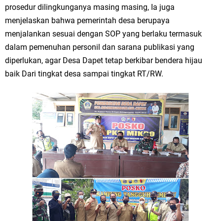
prosedur dilingkunganya masing masing, Ia juga
Jakarta
menjelaskan bahwa pemerintah desa berupaya
menjalankan sesuai dengan SOP yang berlaku termasuk
Pemdes Cibanteng Salurkan PMT: Cegah Stunting, Perkuat Gizi Balita
dalam pemenuhan personil dan sarana publikasi yang
dan Ibu Hamil Narasi
diperlukan, agar Desa Dapet tetap berkibar bendera hijau
baik Dari tingkat desa sampai tingkat RT/RW.
Zakat Produktif Dorong Kemandirian UMKM, LAZISNU Kedamean Bantu
Kembangkan Warung Bu Wiwik
Karang Taruna Gresik Perkuat Ekonomi Lewat Pemanfaatan Gedung C
Islamic Center
Nila Yani Apresiasi Launching Komunitas Gowes dan Pasar Ahad
Jajanan Jadul di Ecopark Randuagung
Takmir Masjid KH Robbach Ma’sum Gelar Penyembelihan Hewan