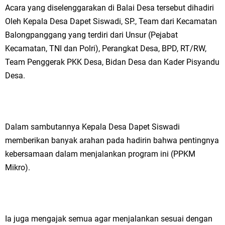
Acara yang diselenggarakan di Balai Desa tersebut dihadiri
Ketua DPD Golkar Gresik Wongso Negoro Sambut Tahun Baru Islam
Oleh Kepala Desa Dapet Siswadi, SP., Team dari Kecamatan
1448 H dengan Doa Kedamaian
Balongpanggang yang terdiri dari Unsur (Pejabat
Kecamatan, TNI dan Polri), Perangkat Desa, BPD, RT/RW,
Wakil Ketua DPRD Gresik Mujid Riduan Sampaikan Doa dan Harapan di
Team Penggerak PKK Desa, Bidan Desa dan Kader Pisyandu
Tahun Baru Islam 1448 H
Desa.
Selamat Tahun Baru Islam 1 Muharram 1448 H: Pesan Hijrah Drs. H.
Husnul Aqib, M.M. untuk Negeri
Dalam sambutannya Kepala Desa Dapet Siswadi
PDUF MUI Jatim Gelar Doa Awal Tahun Hijriah, Teguhkan Optimisme
memberikan banyak arahan pada hadirin bahwa pentingnya
kebersamaan dalam menjalankan program ini (PPKM
Menuju Indonesia Emas 2045
Mikro).
Reses Anggota DPRD Jabar M. Rizky di Desa Cibitung Wetan: Serap
Aspirasi Petani dan Warga
Ia juga mengajak semua agar menjalankan sesuai dengan
Hari Jadi Pertama PHIGMA: Advokat dan LBH Perkuat Soliditas di