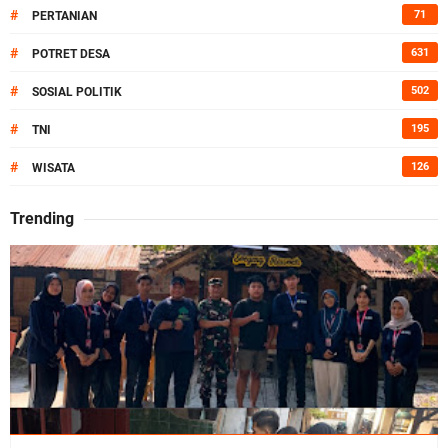
#
71
PERTANIAN
#
631
POTRET DESA
#
502
SOSIAL POLITIK
#
195
TNI
#
126
WISATA
Trending