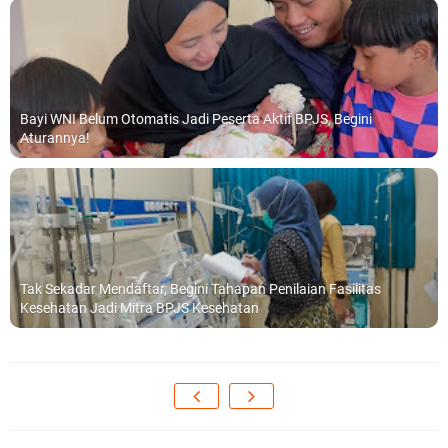
Bayi WNI Belum Otomatis Jadi Peserta Aktif BPJS, Begini
Aturannya!
Tak Sekadar Mendaftar, Begini Tahapan Penilaian Fasilitas
Kesehatan Jadi Mitra BPJS Kesehatan