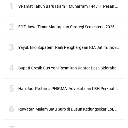
Selamat Tahun Baru Islam 1 Muharram 1448 H: Pesan Hijrah Drs. H. Husnul Aqib, M.M. untuk Negeri
FOZ Jawa Timur Mantapkan Strategi Semester II 2026, Fokus pada Penguatan SDM Amil dan Kolaborasi BerdampakNarasi
Yayuk Eko Supatemi Raih Penghargaan IGA Jatim, Inovasi Wayang Kulit untuk Anak Berkebutuhan Khusus
Bupati Gresik Gus Yani Resmikan Kantor Desa Sidoraharjo: Simbol Komitmen Pelayanan Publik dan Kepedulian Sosial
Hari Jadi Pertama PHIGMA: Advokat dan LBH Perkuat Soliditas di Jakarta
Ruwatan Malam Satu Suro di Dusun Kedungsekar Lor, Tradisi Luhur yang Terus Istiqomah