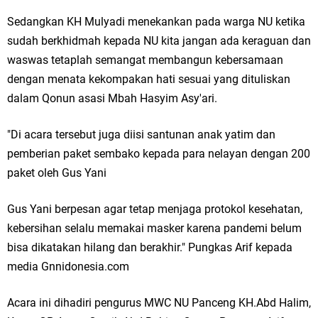
Sedangkan KH Mulyadi menekankan pada warga NU ketika
Jakarta
sudah berkhidmah kepada NU kita jangan ada keraguan dan
Pemdes Cibanteng Salurkan PMT: Cegah Stunting, Perkuat Gizi Balita
waswas tetaplah semangat membangun kebersamaan
dengan menata kekompakan hati sesuai yang dituliskan
dan Ibu Hamil Narasi
dalam Qonun asasi Mbah Hasyim Asy'ari.
Zakat Produktif Dorong Kemandirian UMKM, LAZISNU Kedamean Bantu
"Di acara tersebut juga diisi santunan anak yatim dan
Kembangkan Warung Bu Wiwik
pemberian paket sembako kepada para nelayan dengan 200
Karang Taruna Gresik Perkuat Ekonomi Lewat Pemanfaatan Gedung C
paket oleh Gus Yani
Islamic Center
Gus Yani berpesan agar tetap menjaga protokol kesehatan,
kebersihan selalu memakai masker karena pandemi belum
Nila Yani Apresiasi Launching Komunitas Gowes dan Pasar Ahad
bisa dikatakan hilang dan berakhir." Pungkas Arif kepada
Jajanan Jadul di Ecopark Randuagung
media Gnnidonesia.com
Takmir Masjid KH Robbach Ma’sum Gelar Penyembelihan Hewan
Acara ini dihadiri pengurus MWC NU Panceng KH.Abd Halim,