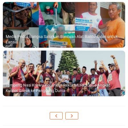
Media Peduli Bangsa Salurkan Bantuan Alat Bantu Jalan untuk
Lansia
Tumpeng Nasi Krawu Pecahkan Rekor MURI, KWGe Angkat
Kuliner Gresik ke Panggung Dunia