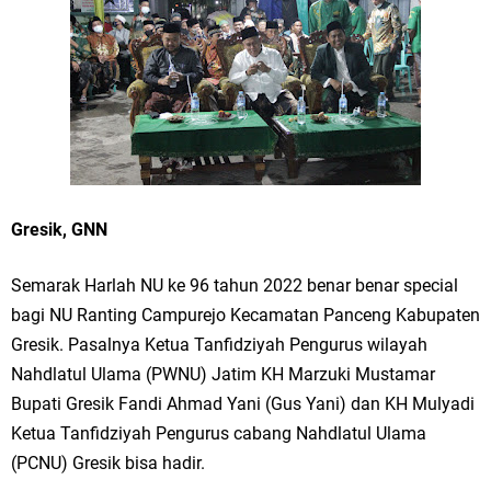
Merawat Alam, Menyelamatkan Bumi
Tumpeng Nasi Krawu Pecahkan Rekor MURI, KWGe Angkat Kuliner
Gresik ke Panggung Dunia
FOZ Jatim, BAZNAS, dan Kemenag Salurkan 22.456 Bingkisan Lebaran
Yatim Serentak di Berbagai Daerah di Jawa Timur
Gresik, GNN
Bupati Gresik Gus Yani Resmikan Kantor Desa Sidoraharjo: Simbol
Komitmen Pelayanan Publik dan Kepedulian Sosial
Semarak Harlah NU ke 96 tahun 2022 benar benar special
bagi NU Ranting Campurejo Kecamatan Panceng Kabupaten
Optik Merlin Donasikan Rp10,36 Juta, Perkuat Keberlanjutan Program
Gresik. Pasalnya Ketua Tanfidziyah Pengurus wilayah
JKNN
Nahdlatul Ulama (PWNU) Jatim KH Marzuki Mustamar
Bupati Gresik Fandi Ahmad Yani (Gus Yani) dan KH Mulyadi
Ruwatan Malam Satu Suro di Dusun Kedungsekar Lor, Tradisi Luhur
Ketua Tanfidziyah Pengurus cabang Nahdlatul Ulama
(PCNU) Gresik bisa hadir.
yang Terus Istiqomah