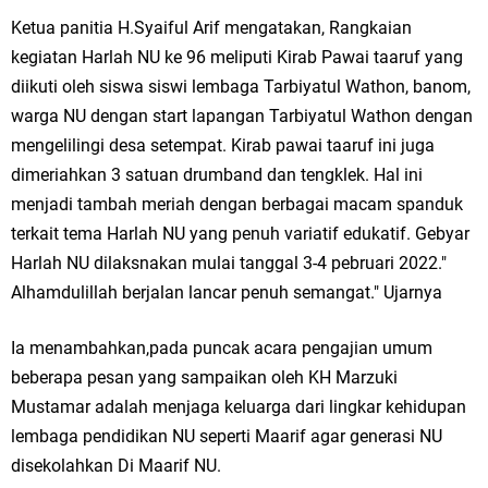
Ketua DPD Golkar Gresik Wongso Negoro Sambut Tahun Baru Islam
Ketua panitia H.Syaiful Arif mengatakan, Rangkaian
kegiatan Harlah NU ke 96 meliputi Kirab Pawai taaruf yang
1448 H dengan Doa Kedamaian
diikuti oleh siswa siswi lembaga Tarbiyatul Wathon, banom,
Wakil Ketua DPRD Gresik Mujid Riduan Sampaikan Doa dan Harapan di
warga NU dengan start lapangan Tarbiyatul Wathon dengan
mengelilingi desa setempat. Kirab pawai taaruf ini juga
Tahun Baru Islam 1448 H
dimeriahkan 3 satuan drumband dan tengklek. Hal ini
Selamat Tahun Baru Islam 1 Muharram 1448 H: Pesan Hijrah Drs. H.
menjadi tambah meriah dengan berbagai macam spanduk
terkait tema Harlah NU yang penuh variatif edukatif. Gebyar
Husnul Aqib, M.M. untuk Negeri
Harlah NU dilaksnakan mulai tanggal 3-4 pebruari 2022."
Alhamdulillah berjalan lancar penuh semangat." Ujarnya
PDUF MUI Jatim Gelar Doa Awal Tahun Hijriah, Teguhkan Optimisme
Menuju Indonesia Emas 2045
Ia menambahkan,pada puncak acara pengajian umum
beberapa pesan yang sampaikan oleh KH Marzuki
Reses Anggota DPRD Jabar M. Rizky di Desa Cibitung Wetan: Serap
Mustamar adalah menjaga keluarga dari lingkar kehidupan
Aspirasi Petani dan Warga
lembaga pendidikan NU seperti Maarif agar generasi NU
disekolahkan Di Maarif NU.
Hari Jadi Pertama PHIGMA: Advokat dan LBH Perkuat Soliditas di