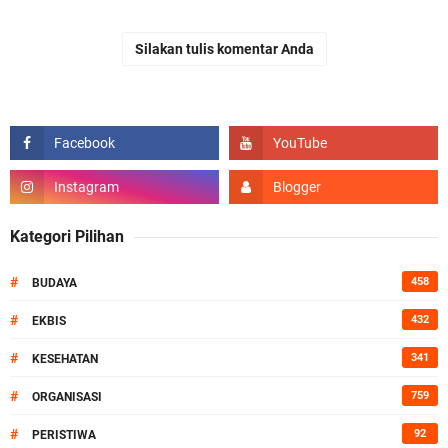
Silakan tulis komentar Anda
Kategori Pilihan
#
458
BUDAYA
#
432
EKBIS
#
341
KESEHATAN
#
759
ORGANISASI
#
92
PERISTIWA