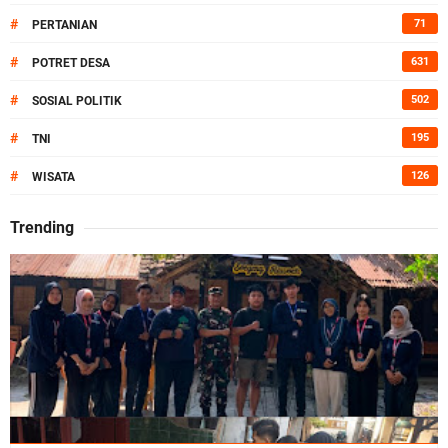
#
71
PERTANIAN
#
631
POTRET DESA
#
502
SOSIAL POLITIK
#
195
TNI
#
126
WISATA
Trending