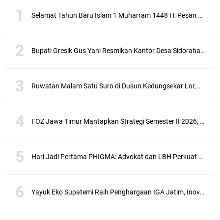
Selamat Tahun Baru Islam 1 Muharram 1448 H: Pesan Hijrah Drs. H. Husnul Aqib, M.M. untuk Negeri
Bupati Gresik Gus Yani Resmikan Kantor Desa Sidoraharjo: Simbol Komitmen Pelayanan Publik dan Kepedulian Sosial
Ruwatan Malam Satu Suro di Dusun Kedungsekar Lor, Tradisi Luhur yang Terus Istiqomah
FOZ Jawa Timur Mantapkan Strategi Semester II 2026, Fokus pada Penguatan SDM Amil dan Kolaborasi BerdampakNarasi
Hari Jadi Pertama PHIGMA: Advokat dan LBH Perkuat Soliditas di Jakarta
Yayuk Eko Supatemi Raih Penghargaan IGA Jatim, Inovasi Wayang Kulit untuk Anak Berkebutuhan Khusus