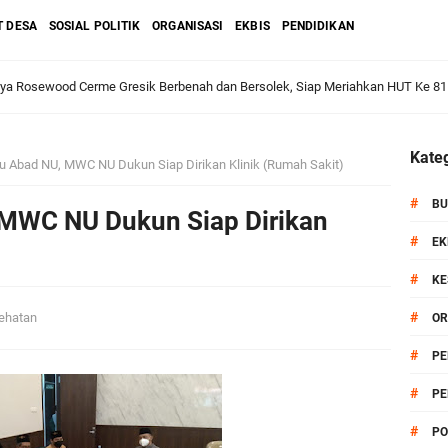
T DESA
SOSIAL POLITIK
ORGANISASI
EKBIS
PENDIDIKAN
aya Rosewood Cerme Gresik Berbenah dan Bersolek, Siap Meriahkan HUT Ke 81
dan Warga: Komsos Kebungson Dorong Kepedulian Lingkungan dan Pemberdaya
Kateg
u Abad NU, MWC NU Dukun Siap Dirikan Klinik (Rumah Sakit)
#
BU
 MWC NU Dukun Siap Dirikan
#
apkan Strategi Semester II 2026, Fokus pada Penguatan SDM Amil dan Kolabo
EK
#
KE
#
ehatan
OR
Salurkan Bantuan Alat Bantu Jalan untuk Lansia
#
PE
#
PE
et: Doa Bersama dan Pelestarian Budaya Leluhur
#
PO