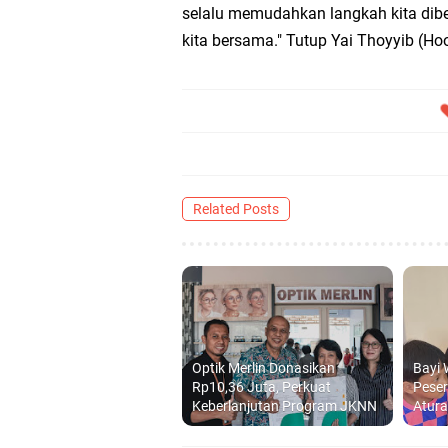
selalu memudahkan langkah kita dibe
kita bersama." Tutup Yai Thoyyib (Ho
Nila Yani Apresiasi 
Takmir Masjid KH Ro
Gresik
DPC PDI Perjuangan G
Related Posts
Ponpes Himmatul Khoi
Wates Husada Balongpa
Optik Merlin Donasikan
Bayi 
Rp10,36 Juta, Perkuat
Peser
Keberlanjutan Program JKNN
Atur