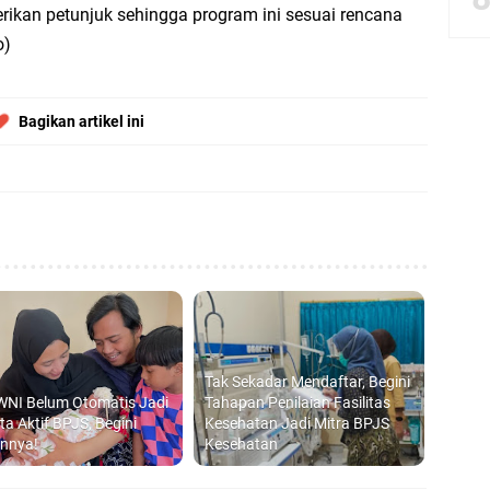
rikan petunjuk sehingga program ini sesuai rencana
o)
Launching Komunitas Gowes dan Pasar Ahad Jajanan Jadul di Ecopark Randuag
bbach Ma’sum Gelar Penyembelihan Hewan Qurban dari Bupati & Kepala DPM
Bagikan artikel ini
resik Tebar Berkah Idul Adha, Bagikan Daging Kurban untuk Ratusan Warga
riyah Gelar Penyembelihan Hewan Qurban dari Keluarga Besar dr. Titin Ekowat
nggang
Tak Sekadar Mendaftar, Begini
WNI Belum Otomatis Jadi
Tahapan Penilaian Fasilitas
ta Aktif BPJS, Begini
Kesehatan Jadi Mitra BPJS
annya!
Kesehatan