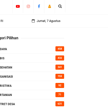
 RI
Jumat, 7 Agustus
an
ori Pilihan
458
DAYA
432
rasi
BIS
341
SEHATAN
759
GANISASI
92
RISTIWA
71
RTANIAN
631
TRET DESA