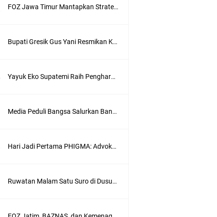
FOZ Jawa Timur Mantapkan Strategi Semester II 2026, Fokus pada Penguatan SDM Amil dan Kolaborasi BerdampakNarasi
Bupati Gresik Gus Yani Resmikan Kantor Desa Sidoraharjo: Simbol Komitmen Pelayanan Publik dan Kepedulian Sosial
Yayuk Eko Supatemi Raih Penghargaan IGA Jatim, Inovasi Wayang Kulit untuk Anak Berkebutuhan Khusus
Media Peduli Bangsa Salurkan Bantuan Alat Bantu Jalan untuk Lansia
Hari Jadi Pertama PHIGMA: Advokat dan LBH Perkuat Soliditas di Jakarta
Ruwatan Malam Satu Suro di Dusun Kedungsekar Lor, Tradisi Luhur yang Terus Istiqomah
wik
FOZ Jatim, BAZNAS, dan Kemenag Salurkan 22.456 Bingkisan Lebaran Yatim Serentak di Berbagai Daerah di Jawa Timur