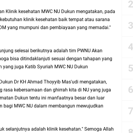
esik Wongso Negoro Sambut Tahun Baru Islam 1448 H dengan Doa Kedamaian
ian Klinik kesehatan MWC NU Dukun mengatakan, pada
ebutuhan klinik kesehatan baik tempat atau sarana
esik Mujid Riduan Sampaikan Doa dan Harapan di Tahun Baru Islam 1448 H
 SDM yang mumpuni dan pembiayaan yang memadai."
slam 1 Muharram 1448 H: Pesan Hijrah Drs. H. Husnul Aqib, M.M. untuk Negeri
kunjung selesai berikutnya adalah tim PWNU Akan
r Doa Awal Tahun Hijriah, Teguhkan Optimisme Menuju Indonesia Emas 2045
oga bisa ditindaklanjuti sesuai dengan tahapan yang
am yang juga Katib Syuriah MWC NU Dukun
abar M. Rizky di Desa Cibitung Wetan: Serap Aspirasi Petani dan Warga
 Dukun Dr KH Ahmad Thoyyib Mas'udi mengatakan,
IGMA: Advokat dan LBH Perkuat Soliditas di Jakarta
ong rasa kebersamaan dan ghirrah kita di NU yang juga
matan Dukun tentu ini manfaatnya besar dan luar
urkan PMT: Cegah Stunting, Perkuat Gizi Balita dan Ibu Hamil Narasi
tan bagi MWC NU dalam membangun mewujudkan
rong Kemandirian UMKM, LAZISNU Kedamean Bantu Kembangkan Warung Bu Wi
uk selanjutnya adalah klinik kesehatan." Semoga Allah
k Perkuat Ekonomi Lewat Pemanfaatan Gedung C Islamic Center