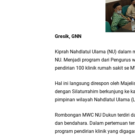
Bupati Gresik Cup 202
Workshop Petani Org
Tumpeng Nasi Krawu 
Gresik, GNN
FOZ Jatim, BAZNAS, d
Kiprah Nahdlatul Ulama (NU) dalam
NU. Menjadi program dari Pengurus 
Jawa Timur
pendirian 100 klinik rumah sakit se
Bupati Gresik Gus Ya
Hal ini langsung direspon oleh Maje
dengan Silaturrahim berkunjung ke 
Sosial
pimpinan wilayah Nahdlatul Ulama 
Optik Merlin Donasik
Rombongan MWC NU Dukun terdiri dari 
dan bendahara. Dalam pertemuan ter
Ruwatan Malam Satu S
program pendirian klinik yang digag