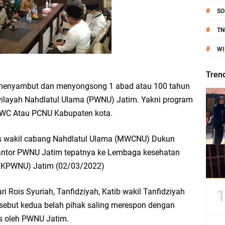
6 siap Digelar, Ajang Strategis Cetak Atlet Menuju Porprov Jatim 2027
#
SO
anik Pati Raya: Meneguhkan Kemandirian Pangan, Merawat Alam, Menyelamat
#
TN
#
WI
Pecahkan Rekor MURI, KWGe Angkat Kuliner Gresik ke Panggung Dunia
Tren
an Kemenag Salurkan 22.456 Bingkisan Lebaran Yatim Serentak di Berbagai Da
 menyambut dan menyongsong 1 abad atau 100 tahun
wilayah Nahdlatul Ulama (PWNU) Jatim. Yakni program
 MWC Atau PCNU Kabupaten kota.
ni Resmikan Kantor Desa Sidoraharjo: Simbol Komitmen Pelayanan Publik dan 
lis wakil cabang Nahdlatul Ulama (MWCNU) Dukun
kantor PWNU Jatim tepatnya ke Lembaga kesehatan
(LKPWNU) Jatim (02/03/2022)
an Rp10,36 Juta, Perkuat Keberlanjutan Program JKNN
Rois Syuriah, Tanfidziyah, Katib wakil Tanfidziyah
sebut kedua belah pihak saling merespon dengan
uro di Dusun Kedungsekar Lor, Tradisi Luhur yang Terus Istiqomah
as oleh PWNU Jatim.