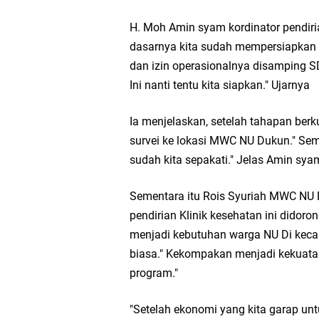
Ketua DPD Golkar Gr
H. Moh Amin syam kordinator pendir
dasarnya kita sudah mempersiapkan k
Wakil Ketua DPRD Gr
dan izin operasionalnya disamping
Ini nanti tentu kita siapkan." Ujarnya
Selamat Tahun Baru I
Ia menjelaskan, setelah tahapan ber
PDUF MUI Jatim Gela
survei ke lokasi MWC NU Dukun." Sem
sudah kita sepakati." Jelas Amin sy
Reses Anggota DPRD J
Sementara itu Rois Syuriah MWC NU
Hari Jadi Pertama PH
pendirian Klinik kesehatan ini didor
menjadi kebutuhan warga NU Di keca
Pemdes Cibanteng Sal
biasa." Kekompakan menjadi kekua
program."
Zakat Produktif Do
"Setelah ekonomi yang kita garap unt
Karang Taruna Gresi