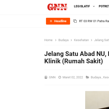
LEGISLATIF
POTRE
Headline
RT 03 RW 01 Patra R
Sinergi Pemerintah 
Home
Budaya
Kesehatan
Jelang Sat
Ekonomi Lokal
Jelang Satu Abad NU,
FOZ Jawa Timur Mant
Klinik (Rumah Sakit)
BerdampakNarasi
GNN
Maret 02, 2022
Budaya
,
Kes
Media Peduli Bangsa 
Tasyakuran Desa Dap