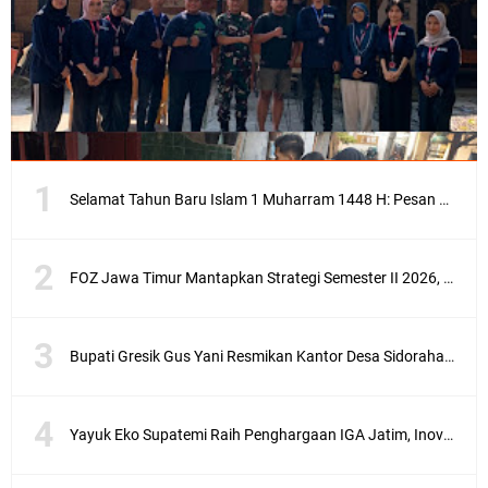
Selamat Tahun Baru Islam 1 Muharram 1448 H: Pesan Hijrah Drs. H. Husnul Aqib, M.M. untuk Negeri
FOZ Jawa Timur Mantapkan Strategi Semester II 2026, Fokus pada Penguatan SDM Amil dan Kolaborasi BerdampakNarasi
Bupati Gresik Gus Yani Resmikan Kantor Desa Sidoraharjo: Simbol Komitmen Pelayanan Publik dan Kepedulian Sosial
Yayuk Eko Supatemi Raih Penghargaan IGA Jatim, Inovasi Wayang Kulit untuk Anak Berkebutuhan Khusus