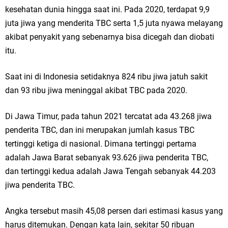
Ketua DPD Golkar Gresik Wongso Negoro Sambut Tahun Baru Islam
kesehatan dunia hingga saat ini. Pada 2020, terdapat 9,9
juta jiwa yang menderita TBC serta 1,5 juta nyawa melayang
1448 H dengan Doa Kedamaian
akibat penyakit yang sebenarnya bisa dicegah dan diobati
itu.
Wakil Ketua DPRD Gresik Mujid Riduan Sampaikan Doa dan Harapan di
Tahun Baru Islam 1448 H
Saat ini di Indonesia setidaknya 824 ribu jiwa jatuh sakit
dan 93 ribu jiwa meninggal akibat TBC pada 2020.
Selamat Tahun Baru Islam 1 Muharram 1448 H: Pesan Hijrah Drs. H.
Husnul Aqib, M.M. untuk Negeri
Di Jawa Timur, pada tahun 2021 tercatat ada 43.268 jiwa
penderita TBC, dan ini merupakan jumlah kasus TBC
PDUF MUI Jatim Gelar Doa Awal Tahun Hijriah, Teguhkan Optimisme
tertinggi ketiga di nasional. Dimana tertinggi pertama
adalah Jawa Barat sebanyak 93.626 jiwa penderita TBC,
Menuju Indonesia Emas 2045
dan tertinggi kedua adalah Jawa Tengah sebanyak 44.203
Reses Anggota DPRD Jabar M. Rizky di Desa Cibitung Wetan: Serap
jiwa penderita TBC.
Aspirasi Petani dan Warga
Angka tersebut masih 45,08 persen dari estimasi kasus yang
Hari Jadi Pertama PHIGMA: Advokat dan LBH Perkuat Soliditas di
harus ditemukan. Dengan kata lain, sekitar 50 ribuan