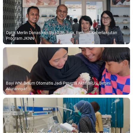
Optik Merlin Donasikan Rp10,36 Juta, Perkuat Keberlanjutan
Program JKNN
Bayi WNI Belum Otomatis Jadi Peserta Aktif BPJS, Begini
Aturannya!