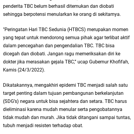
penderita TBC belum berhasil ditemukan dan diobati
Jakarta
sehingga berpotensi menularkan ke orang di sekitarnya.
Pemdes Cibanteng Salurkan PMT: Cegah Stunting, Perkuat Gizi Balita
"Peringatan Hari TBC Sedunia (HTBCS) merupakan momen
dan Ibu Hamil Narasi
yang tepat untuk mendorong semua pihak agar terlibat aktif
dalam pencegahan dan pengendalian TBC. TBC bisa
Zakat Produktif Dorong Kemandirian UMKM, LAZISNU Kedamean Bantu
dicegah dan diobati. Jangan ragu memeriksakan diri ke
Kembangkan Warung Bu Wiwik
dokter jika merasakan gejala TBC,” ucap Gubernur Khofifah,
Kamis (24/3/2022).
Karang Taruna Gresik Perkuat Ekonomi Lewat Pemanfaatan Gedung C
Islamic Center
Dikatakannya, mengakhiri epidemi TBC menjadi salah satu
target penting dalam tujuan pembangunan berkelanjutan
Nila Yani Apresiasi Launching Komunitas Gowes dan Pasar Ahad
(SDG’s) negara untuk bisa sejahtera dan setara. TBC harus
dieliminasi karena mudah menular serta pengobatannya
Jajanan Jadul di Ecopark Randuagung
tidak mudah dan murah. Jika tidak ditangani sampai tuntas,
Takmir Masjid KH Robbach Ma’sum Gelar Penyembelihan Hewan
tubuh menjadi resisten terhadap obat.