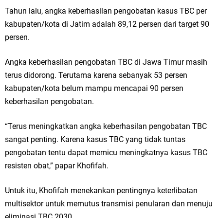
Qurban dari Bupati & Kepala DPMPTSP Gresik
Tahun lalu, angka keberhasilan pengobatan kasus TBC per
DPC PDI Perjuangan Gresik Tebar Berkah Idul Adha, Bagikan Daging
kabupaten/kota di Jatim adalah 89,12 persen dari target 90
persen.
Kurban untuk Ratusan Warga
Angka keberhasilan pengobatan TBC di Jawa Timur masih
Ponpes Himmatul Khoiriyah Gelar Penyembelihan Hewan Qurban dari
terus didorong. Terutama karena sebanyak 53 persen
Keluarga Besar dr. Titin Ekowati RS Wates Husada Balongpanggang
kabupaten/kota belum mampu mencapai 90 persen
keberhasilan pengobatan.
RT 03 RW 01 Patra Raya Rosewood Cerme Gresik Berbenah dan
Bersolek, Siap Meriahkan HUT Ke 81 RI
“Terus meningkatkan angka keberhasilan pengobatan TBC
sangat penting. Karena kasus TBC yang tidak tuntas
Jumat, 7 Agustus
pengobatan tentu dapat memicu meningkatnya kasus TBC
resisten obat,” papar Khofifah.
Untuk itu, Khofifah menekankan pentingnya keterlibatan
multisektor untuk memutus transmisi penularan dan menuju
eliminasi TBC 2030.