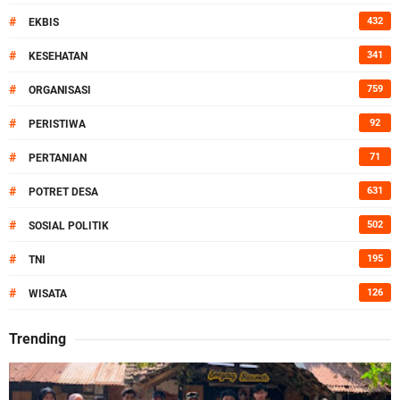
#
432
EKBIS
#
341
KESEHATAN
#
759
ORGANISASI
#
92
PERISTIWA
#
71
PERTANIAN
#
631
POTRET DESA
#
502
SOSIAL POLITIK
#
195
TNI
#
126
WISATA
Trending