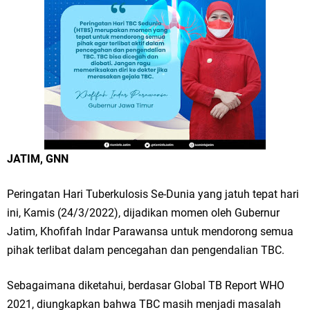
Merawat Alam, Menyelamatkan Bumi
Tumpeng Nasi Krawu Pecahkan Rekor MURI, KWGe Angkat Kuliner
Gresik ke Panggung Dunia
FOZ Jatim, BAZNAS, dan Kemenag Salurkan 22.456 Bingkisan Lebaran
Yatim Serentak di Berbagai Daerah di Jawa Timur
Bupati Gresik Gus Yani Resmikan Kantor Desa Sidoraharjo: Simbol
JATIM, GNN
Komitmen Pelayanan Publik dan Kepedulian Sosial
Peringatan Hari Tuberkulosis Se-Dunia yang jatuh tepat hari
Optik Merlin Donasikan Rp10,36 Juta, Perkuat Keberlanjutan Program
ini, Kamis (24/3/2022), dijadikan momen oleh Gubernur
Jatim, Khofifah Indar Parawansa untuk mendorong semua
JKNN
pihak terlibat dalam pencegahan dan pengendalian TBC.
Ruwatan Malam Satu Suro di Dusun Kedungsekar Lor, Tradisi Luhur
Sebagaimana diketahui, berdasar Global TB Report WHO
yang Terus Istiqomah
2021, diungkapkan bahwa TBC masih menjadi masalah