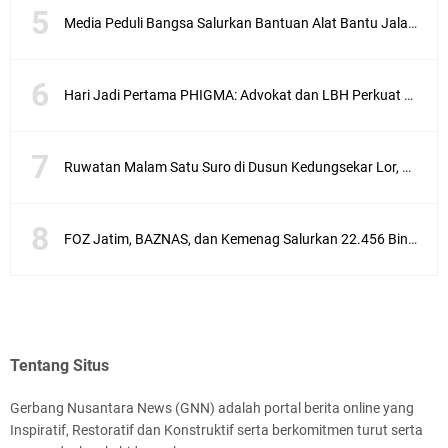
Media Peduli Bangsa Salurkan Bantuan Alat Bantu Jalan untuk Lansia
Hari Jadi Pertama PHIGMA: Advokat dan LBH Perkuat Soliditas di Jakarta
Ruwatan Malam Satu Suro di Dusun Kedungsekar Lor, Tradisi Luhur yang Terus Istiqomah
FOZ Jatim, BAZNAS, dan Kemenag Salurkan 22.456 Bingkisan Lebaran Yatim Serentak di Berbagai Daerah di Jawa Timur
Tentang Situs
Gerbang Nusantara News (GNN) adalah portal berita online yang
Inspiratif, Restoratif dan Konstruktif serta berkomitmen turut serta