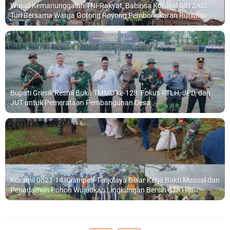
Wujud Kemanunggalan TNI-Rakyat, Babinsa Koramil 0812/03
Turi Bersama Warga Gotong Royong Pembongkaran Rutilahu
Bupati Gresik Resmi Buka TMMD ke-128: Fokus RTLH, JPD, dan
JUT untuk Pemerataan Pembangunan Desa
Koramil 0621-14/Ciampea-Tenjolaya Gelar Kerja Bakti Massal dan
Penanaman Pohon Wujudkan Lingkungan Bersih dan Hijau