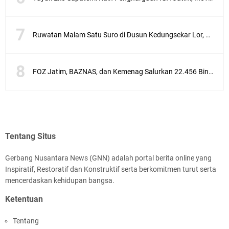
Ruwatan Malam Satu Suro di Dusun Kedungsekar Lor, Tradisi Luhur yang Terus Istiqomah
FOZ Jatim, BAZNAS, dan Kemenag Salurkan 22.456 Bingkisan Lebaran Yatim Serentak di Berbagai Daerah di Jawa Timur
Tentang Situs
Gerbang Nusantara News (GNN) adalah portal berita online yang
Inspiratif, Restoratif dan Konstruktif serta berkomitmen turut serta
mencerdaskan kehidupan bangsa.
Ketentuan
Tentang