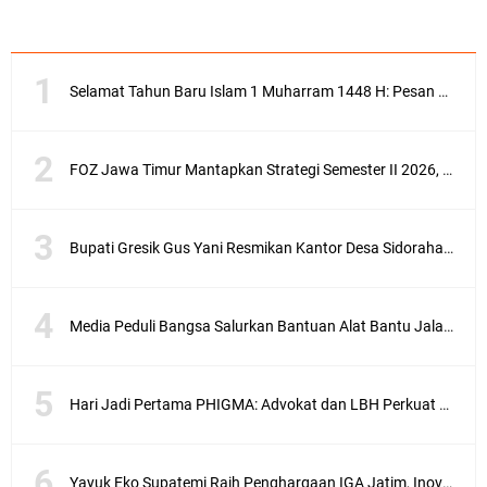
Selamat Tahun Baru Islam 1 Muharram 1448 H: Pesan Hijrah Drs. H. Husnul Aqib, M.M. untuk Negeri
FOZ Jawa Timur Mantapkan Strategi Semester II 2026, Fokus pada Penguatan SDM Amil dan Kolaborasi BerdampakNarasi
Bupati Gresik Gus Yani Resmikan Kantor Desa Sidoraharjo: Simbol Komitmen Pelayanan Publik dan Kepedulian Sosial
Media Peduli Bangsa Salurkan Bantuan Alat Bantu Jalan untuk Lansia
Hari Jadi Pertama PHIGMA: Advokat dan LBH Perkuat Soliditas di Jakarta
Yayuk Eko Supatemi Raih Penghargaan IGA Jatim, Inovasi Wayang Kulit untuk Anak Berkebutuhan Khusus