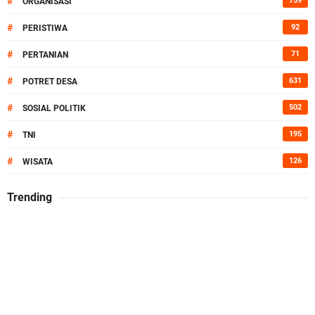
#
759
ORGANISASI
#
92
PERISTIWA
#
71
PERTANIAN
#
631
POTRET DESA
#
502
SOSIAL POLITIK
#
195
TNI
#
126
WISATA
Trending