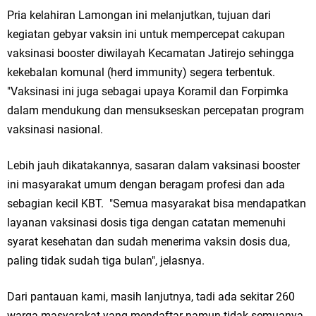
Pria kelahiran Lamongan ini melanjutkan, tujuan dari
Jakarta
kegiatan gebyar vaksin ini untuk mempercepat cakupan
Pemdes Cibanteng Salurkan PMT: Cegah Stunting, Perkuat Gizi Balita
vaksinasi booster diwilayah Kecamatan Jatirejo sehingga
kekebalan komunal (herd immunity) segera terbentuk.
dan Ibu Hamil Narasi
"Vaksinasi ini juga sebagai upaya Koramil dan Forpimka
dalam mendukung dan mensukseskan percepatan program
Zakat Produktif Dorong Kemandirian UMKM, LAZISNU Kedamean Bantu
vaksinasi nasional.
Kembangkan Warung Bu Wiwik
Lebih jauh dikatakannya, sasaran dalam vaksinasi booster
Karang Taruna Gresik Perkuat Ekonomi Lewat Pemanfaatan Gedung C
ini masyarakat umum dengan beragam profesi dan ada
Islamic Center
sebagian kecil KBT. "Semua masyarakat bisa mendapatkan
layanan vaksinasi dosis tiga dengan catatan memenuhi
Nila Yani Apresiasi Launching Komunitas Gowes dan Pasar Ahad
syarat kesehatan dan sudah menerima vaksin dosis dua,
Jajanan Jadul di Ecopark Randuagung
paling tidak sudah tiga bulan", jelasnya.
Takmir Masjid KH Robbach Ma’sum Gelar Penyembelihan Hewan
Dari pantauan kami, masih lanjutnya, tadi ada sekitar 260
warga masyarakat yang mendaftar namun tidak semuanya