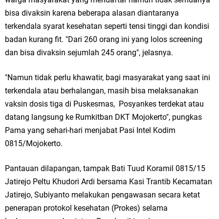
Qurban dari Bupati & Kepala DPMPTSP Gresik
bisa divaksin karena beberapa alasan diantaranya
DPC PDI Perjuangan Gresik Tebar Berkah Idul Adha, Bagikan Daging
terkendala syarat kesehatan seperti tensi tinggi dan kondisi
badan kurang fit. "Dari 260 orang ini yang lolos screening
Kurban untuk Ratusan Warga
dan bisa divaksin sejumlah 245 orang", jelasnya.
Ponpes Himmatul Khoiriyah Gelar Penyembelihan Hewan Qurban dari
"Namun tidak perlu khawatir, bagi masyarakat yang saat ini
Keluarga Besar dr. Titin Ekowati RS Wates Husada Balongpanggang
terkendala atau berhalangan, masih bisa melaksanakan
vaksin dosis tiga di Puskesmas, Posyankes terdekat atau
RT 03 RW 01 Patra Raya Rosewood Cerme Gresik Berbenah dan
datang langsung ke Rumkitban DKT Mojokerto", pungkas
Bersolek, Siap Meriahkan HUT Ke 81 RI
Pama yang sehari-hari menjabat Pasi Intel Kodim
Sabtu, 8 Agustus
0815/Mojokerto.
Pantauan dilapangan, tampak Bati Tuud Koramil 0815/15
Jatirejo Peltu Khudori Ardi bersama Kasi Trantib Kecamatan
Jatirejo, Subiyanto melakukan pengawasan secara ketat
penerapan protokol kesehatan (Prokes) selama