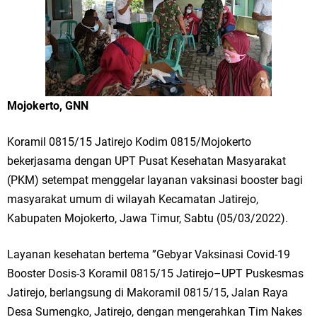
Merawat Alam, Menyelamatkan Bumi
Tumpeng Nasi Krawu Pecahkan Rekor MURI, KWGe Angkat Kuliner
Gresik ke Panggung Dunia
FOZ Jatim, BAZNAS, dan Kemenag Salurkan 22.456 Bingkisan Lebaran
Mojokerto, GNN
Yatim Serentak di Berbagai Daerah di Jawa Timur
Koramil 0815/15 Jatirejo Kodim 0815/Mojokerto
Bupati Gresik Gus Yani Resmikan Kantor Desa Sidoraharjo: Simbol
bekerjasama dengan UPT Pusat Kesehatan Masyarakat
(PKM) setempat menggelar layanan vaksinasi booster bagi
Komitmen Pelayanan Publik dan Kepedulian Sosial
masyarakat umum di wilayah Kecamatan Jatirejo,
Optik Merlin Donasikan Rp10,36 Juta, Perkuat Keberlanjutan Program
Kabupaten Mojokerto, Jawa Timur, Sabtu (05/03/2022).
JKNN
Layanan kesehatan bertema ”Gebyar Vaksinasi Covid-19
Ruwatan Malam Satu Suro di Dusun Kedungsekar Lor, Tradisi Luhur
Booster Dosis-3 Koramil 0815/15 Jatirejo–UPT Puskesmas
Jatirejo, berlangsung di Makoramil 0815/15, Jalan Raya
yang Terus Istiqomah
Desa Sumengko, Jatirejo, dengan mengerahkan Tim Nakes