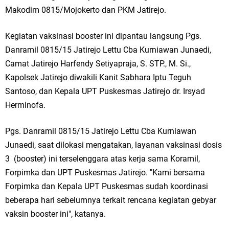
Ketua DPD Golkar Gresik Wongso Negoro Sambut Tahun Baru Islam
Makodim 0815/Mojokerto dan PKM Jatirejo.
1448 H dengan Doa Kedamaian
Kegiatan vaksinasi booster ini dipantau langsung Pgs.
Danramil 0815/15 Jatirejo Lettu Cba Kurniawan Junaedi,
Wakil Ketua DPRD Gresik Mujid Riduan Sampaikan Doa dan Harapan di
Camat Jatirejo Harfendy Setiyapraja, S. STP., M. Si.,
Tahun Baru Islam 1448 H
Kapolsek Jatirejo diwakili Kanit Sabhara Iptu Teguh
Santoso, dan Kepala UPT Puskesmas Jatirejo dr. Irsyad
Selamat Tahun Baru Islam 1 Muharram 1448 H: Pesan Hijrah Drs. H.
Herminofa.
Husnul Aqib, M.M. untuk Negeri
Pgs. Danramil 0815/15 Jatirejo Lettu Cba Kurniawan
PDUF MUI Jatim Gelar Doa Awal Tahun Hijriah, Teguhkan Optimisme
Junaedi, saat dilokasi mengatakan, layanan vaksinasi dosis
3 (booster) ini terselenggara atas kerja sama Koramil,
Menuju Indonesia Emas 2045
Forpimka dan UPT Puskesmas Jatirejo. "Kami bersama
Reses Anggota DPRD Jabar M. Rizky di Desa Cibitung Wetan: Serap
Forpimka dan Kepala UPT Puskesmas sudah koordinasi
beberapa hari sebelumnya terkait rencana kegiatan gebyar
Aspirasi Petani dan Warga
vaksin booster ini", katanya.
Hari Jadi Pertama PHIGMA: Advokat dan LBH Perkuat Soliditas di