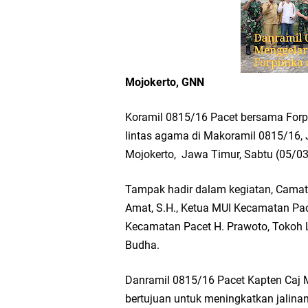
Workshop Petani Org
Tumpeng Nasi Krawu 
Mojokerto, GNN
FOZ Jatim, BAZNAS, d
Koramil 0815/16 Pacet bersama Forp
Jawa Timur
lintas agama di Makoramil 0815/16,
Mojokerto, Jawa Timur, Sabtu (05/0
Bupati Gresik Gus Ya
Tampak hadir dalam kegiatan, Camat 
Sosial
Amat, S.H., Ketua MUI Kecamatan Pac
Kecamatan Pacet H. Prawoto, Tokoh L
Optik Merlin Donasik
Budha.
Ruwatan Malam Satu S
Danramil 0815/16 Pacet Kapten Caj 
bertujuan untuk meningkatkan jalina