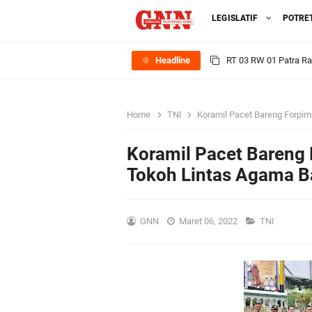
LEGISLATIF
POTRE
Headline
RT 03 RW 01 Patra R
Sinergi Pemerintah 
Home
TNI
Koramil Pacet Bareng Forpim
Ekonomi Lokal
Koramil Pacet Bareng
FOZ Jawa Timur Mant
Tokoh Lintas Agama 
BerdampakNarasi
GNN
Maret 06, 2022
TNI
Media Peduli Bangsa 
Tasyakuran Desa Dap
Bupati Gresik Cup 202