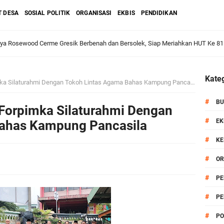
T DESA
SOSIAL POLITIK
ORGANISASI
EKBIS
PENDIDIKAN
aya Rosewood Cerme Gresik Berbenah dan Bersolek, Siap Meriahkan HUT Ke 81
dan Warga: Komsos Kebungson Dorong Kepedulian Lingkungan dan Pemberdaya
Kateg
ka Silaturahmi Dengan Tokoh Lintas Agama Bahas Kampung Pancasila
#
BU
 Forpimka Silaturahmi Dengan
apkan Strategi Semester II 2026, Fokus pada Penguatan SDM Amil dan Kolabo
#
EK
Bahas Kampung Pancasila
#
KE
#
OR
Salurkan Bantuan Alat Bantu Jalan untuk Lansia
#
PE
et: Doa Bersama dan Pelestarian Budaya Leluhur
#
PE
#
PO
6 siap Digelar, Ajang Strategis Cetak Atlet Menuju Porprov Jatim 2027