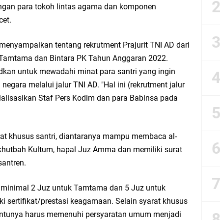
esik Wongso Negoro Sambut Tahun Baru Islam 1448 H dengan Doa Kedamaian
engan para tokoh lintas agama dan komponen
cet.
esik Mujid Riduan Sampaikan Doa dan Harapan di Tahun Baru Islam 1448 H
menyampaikan tentang rekrutment Prajurit TNI AD dari
slam 1 Muharram 1448 H: Pesan Hijrah Drs. H. Husnul Aqib, M.M. untuk Negeri
ui Tamtama dan Bintara PK Tahun Anggaran 2022.
udkan untuk mewadahi minat para santri yang ingin
r Doa Awal Tahun Hijriah, Teguhkan Optimisme Menuju Indonesia Emas 2045
gara melalui jalur TNI AD. "Hal ini (rekrutment jalur
ialisasikan Staf Pers Kodim dan para Babinsa pada
abar M. Rizky di Desa Cibitung Wetan: Serap Aspirasi Petani dan Warga
IGMA: Advokat dan LBH Perkuat Soliditas di Jakarta
arat khusus santri, diantaranya mampu membaca al-
erkhutbah Kultum, hapal Juz Amma dan memiliki surat
urkan PMT: Cegah Stunting, Perkuat Gizi Balita dan Ibu Hamil Narasi
antren.
rong Kemandirian UMKM, LAZISNU Kedamean Bantu Kembangkan Warung Bu Wi
n minimal 2 Juz untuk Tamtama dan 5 Juz untuk
 sertifikat/prestasi keagamaan. Selain syarat khusus
k Perkuat Ekonomi Lewat Pemanfaatan Gedung C Islamic Center
tentunya harus memenuhi persyaratan umum menjadi