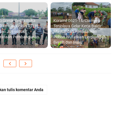
i Gresik Resmi Buka
Koramil 0621-14/Ciampea-
 ke-128: Fokus RTLH,
Tenjolaya Gelar Kerja Bakti
dan JUT untuk
Massal dan Penanaman
rataan Pembangunan
Pohon Wujudkan Lingkungan
Bersih dan Hijau
kan tulis komentar Anda