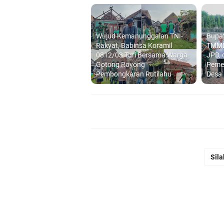
Wujud Kemanunggalan TNI-
Bupat
Rakyat, Babinsa Koramil
TMMD
0812/03 Turi Bersama Warga
JPD, 
Gotong Royong
Peme
Pembongkaran Rutilahu
Desa
Sila