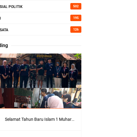
502
SIAL POLITIK
kan Bumi
195
I
126
SATA
erah di
ding
Kepedulian
Selamat Tahun Baru Islam 1 Muharram 1448 H: Pesan Hijrah Drs. H. Husnul Aqib, M.M. untuk Negeri