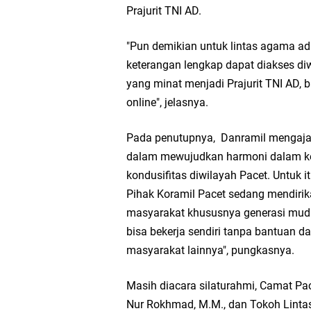
Prajurit TNI AD.
Nila Yani Apresiasi 
"Pun demikian untuk lintas agama a
Takmir Masjid KH Ro
keterangan lengkap dapat diakses diw
yang minat menjadi Prajurit TNI AD,
Gresik
online", jelasnya.
DPC PDI Perjuangan G
Pada penutupnya, Danramil mengajak 
dalam mewujudkan harmoni dalam ke
Ponpes Himmatul Khoi
kondusifitas diwilayah Pacet. Untuk
Pihak Koramil Pacet sedang mendiri
Wates Husada Balongpa
masyarakat khususnya generasi muda
bisa bekerja sendiri tanpa bantuan 
masyarakat lainnya", pungkasnya.
Masih diacara silaturahmi, Camat Pac
Nur Rokhmad, M.M., dan Tokoh Linta