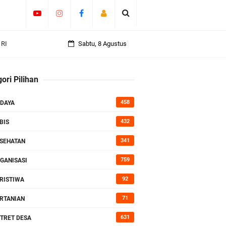
 RI
Sabtu, 8 Agustus
an
ori Pilihan
458
DAYA
rasi
432
BIS
341
SEHATAN
759
GANISASI
92
RISTIWA
71
RTANIAN
631
TRET DESA