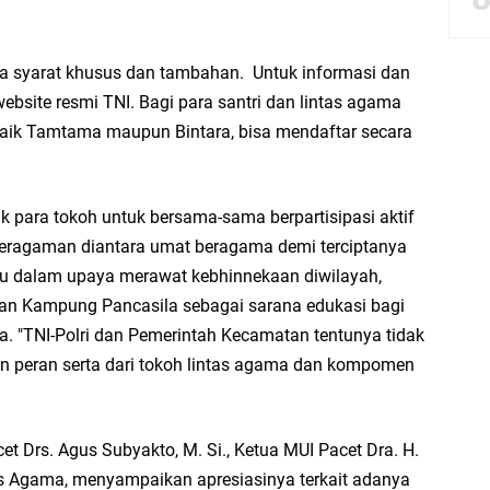
Launching Komunitas Gowes dan Pasar Ahad Jajanan Jadul di Ecopark Randuag
da syarat khusus dan tambahan. Untuk informasi dan
bbach Ma’sum Gelar Penyembelihan Hewan Qurban dari Bupati & Kepala DPM
ebsite resmi TNI. Bagi para santri dan lintas agama
 baik Tamtama maupun Bintara, bisa mendaftar secara
resik Tebar Berkah Idul Adha, Bagikan Daging Kurban untuk Ratusan Warga
para tokoh untuk bersama-sama berpartisipasi aktif
ragaman diantara umat beragama demi terciptanya
riyah Gelar Penyembelihan Hewan Qurban dari Keluarga Besar dr. Titin Ekowat
 itu dalam upaya merawat kebhinnekaan diwilayah,
kan Kampung Pancasila sebagai sarana edukasi bagi
nggang
. "TNI-Polri dan Pemerintah Kecamatan tentunya tidak
dan peran serta dari tokoh lintas agama dan kompomen
et Drs. Agus Subyakto, M. Si., Ketua MUI Pacet Dra. H.
s Agama, menyampaikan apresiasinya terkait adanya