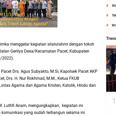
#
SO
anik Pati Raya: Meneguhkan Kemandirian Pangan, Merawat Alam, Menyelamat
#
TN
Pecahkan Rekor MURI, KWGe Angkat Kuliner Gresik ke Panggung Dunia
#
WI
an Kemenag Salurkan 22.456 Bingkisan Lebaran Yatim Serentak di Berbagai Da
Tren
imka menggelar kegiatan silaturahmi dengan tokoh
 Jalan Gerilya Desa/Kecamatan Pacet, Kabupaten
3/2022).
ni Resmikan Kantor Desa Sidoraharjo: Simbol Komitmen Pelayanan Publik dan 
Pacet Drs. Agus Subyakto, M.Si, Kapolsek Pacet AKP
et, Drs. H. Nur Rokhmad, M.M., Ketua FKUB
intas Agama dari Agama Kristen, Katolik, Hindu dan
an Rp10,36 Juta, Perkuat Keberlanjutan Program JKNN
uro di Dusun Kedungsekar Lor, Tradisi Luhur yang Terus Istiqomah
M. Luthfi Anam, mengungkapkan, kegiatan ini
n komunikasi yang sudah terbangun selama ini