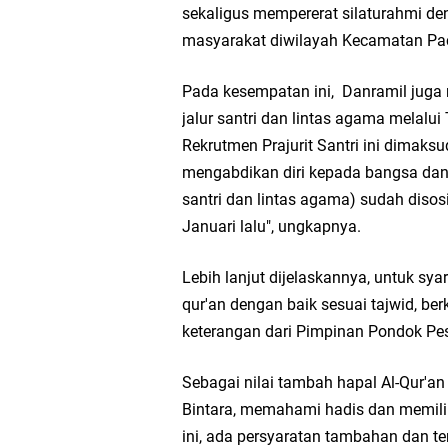
Ketua DPD Golkar Gr
sekaligus mempererat silaturahmi d
masyarakat diwilayah Kecamatan Pa
Wakil Ketua DPRD Gr
Pada kesempatan ini, Danramil juga 
Selamat Tahun Baru I
jalur santri dan lintas agama melal
Rekrutmen Prajurit Santri ini dimaks
PDUF MUI Jatim Gela
mengabdikan diri kepada bangsa dan ne
santri dan lintas agama) sudah disos
Reses Anggota DPRD J
Januari lalu", ungkapnya.
Hari Jadi Pertama PH
Lebih lanjut dijelaskannya, untuk sy
qur'an dengan baik sesuai tajwid, b
Pemdes Cibanteng Sal
keterangan dari Pimpinan Pondok Pes
Zakat Produktif Do
Sebagai nilai tambah hapal Al-Qur'a
Bintara, memahami hadis dan memiliki
Karang Taruna Gresi
ini, ada persyaratan tambahan dan 