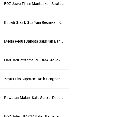
FOZ Jawa Timur Mantapkan Strategi Semester II 2026, Fokus pada Penguatan SDM Amil dan Kolaborasi BerdampakNarasi
Bupati Gresik Gus Yani Resmikan Kantor Desa Sidoraharjo: Simbol Komitmen Pelayanan Publik dan Kepedulian Sosial
Media Peduli Bangsa Salurkan Bantuan Alat Bantu Jalan untuk Lansia
Hari Jadi Pertama PHIGMA: Advokat dan LBH Perkuat Soliditas di Jakarta
Yayuk Eko Supatemi Raih Penghargaan IGA Jatim, Inovasi Wayang Kulit untuk Anak Berkebutuhan Khusus
wik
Ruwatan Malam Satu Suro di Dusun Kedungsekar Lor, Tradisi Luhur yang Terus Istiqomah
FOZ Jatim, BAZNAS, dan Kemenag Salurkan 22.456 Bingkisan Lebaran Yatim Serentak di Berbagai Daerah di Jawa Timur