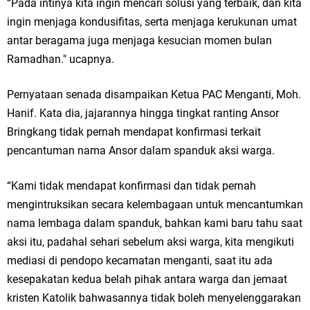
Qurban dari Bupati & Kepala DPMPTSP Gresik
“Pada intinya kita ingin mencari solusi yang terbaik, dan kita
ingin menjaga kondusifitas, serta menjaga kerukunan umat
DPC PDI Perjuangan Gresik Tebar Berkah Idul Adha, Bagikan Daging
antar beragama juga menjaga kesucian momen bulan
Ramadhan." ucapnya.
Kurban untuk Ratusan Warga
Ponpes Himmatul Khoiriyah Gelar Penyembelihan Hewan Qurban dari
Pernyataan senada disampaikan Ketua PAC Menganti, Moh.
Hanif. Kata dia, jajarannya hingga tingkat ranting Ansor
Keluarga Besar dr. Titin Ekowati RS Wates Husada Balongpanggang
Bringkang tidak pernah mendapat konfirmasi terkait
RT 03 RW 01 Patra Raya Rosewood Cerme Gresik Berbenah dan
pencantuman nama Ansor dalam spanduk aksi warga.
Bersolek, Siap Meriahkan HUT Ke 81 RI
“Kami tidak mendapat konfirmasi dan tidak pernah
mengintruksikan secara kelembagaan untuk mencantumkan
Jumat, 7 Agustus
nama lembaga dalam spanduk, bahkan kami baru tahu saat
aksi itu, padahal sehari sebelum aksi warga, kita mengikuti
mediasi di pendopo kecamatan menganti, saat itu ada
kesepakatan kedua belah pihak antara warga dan jemaat
kristen Katolik bahwasannya tidak boleh menyelenggarakan