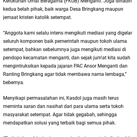
Kerukunan Umat Beragama (FKUB) Menganti. Juga dihadiri
kedua belah pihak, baik warga Desa Bringkang maupun
Jakarta
jemaat kristen katolik setempat.
Pemdes Cibanteng Salurkan PMT: Cegah Stunting, Perkuat Gizi Balita
“Anggota kami selalu intens mengikuti mediasi yang digelar
dan Ibu Hamil Narasi
seluruh komponen baik pemerintah maupun tokoh ulama
Zakat Produktif Dorong Kemandirian UMKM, LAZISNU Kedamean Bantu
setempat, bahkan sebelumnya juga mengikuti mediasi di
pendopo kecamatan menganti, dan sejak jum'at kita sudah
Kembangkan Warung Bu Wiwik
mengintruksikan kepada jajaran PAC Ansor Menganti dan
Karang Taruna Gresik Perkuat Ekonomi Lewat Pemanfaatan Gedung C
Ranting Bringkang agar tidak membawa nama lembaga,”
bebernya.
Islamic Center
Menyikapi permasalahan ini, Kasdol juga masih terus
Nila Yani Apresiasi Launching Komunitas Gowes dan Pasar Ahad
meminta saran dan nasihat dari para ulama serta tokoh
Jajanan Jadul di Ecopark Randuagung
masyarakat setempat. Agar tidak gegabah, sehingga
mendapatkan solusi yang terbaik bagi semua pihak.
Takmir Masjid KH Robbach Ma’sum Gelar Penyembelihan Hewan