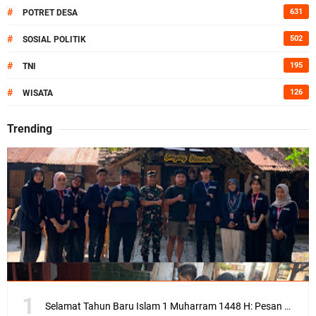
#
631
POTRET DESA
#
502
SOSIAL POLITIK
#
195
TNI
#
126
WISATA
Trending
Selamat Tahun Baru Islam 1 Muharram 1448 H: Pesan Hijrah Drs. H. Husnul Aqib, M.M. untuk Negeri