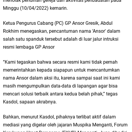
menolak pendirian gereja dan aktivitas peribadatan pada
Ketua DPD Golkar Gresik Wongso Negoro Sambut Tahun Baru Islam
Minggu (10/04/2022) kemarin.
1448 H dengan Doa Kedamaian
Ketua Pengurus Cabang (PC) GP Ansor Gresik, Abdul
Wakil Ketua DPRD Gresik Mujid Riduan Sampaikan Doa dan Harapan di
Rokhim menegaskan, pencantuman nama ‘Ansor' dalam
salah satu spanduk tersebut adalah di luar jalur intruksi
Tahun Baru Islam 1448 H
resmi lembaga GP Ansor
Selamat Tahun Baru Islam 1 Muharram 1448 H: Pesan Hijrah Drs. H.
“Kami tegaskan bahwa secara resmi kami tidak pernah
Husnul Aqib, M.M. untuk Negeri
memerintahkan kepada siapapun untuk mencantumkan
nama Ansor dalam aksi itu, karena sampai saat ini kami
PDUF MUI Jatim Gelar Doa Awal Tahun Hijriah, Teguhkan Optimisme
masih mengumpulkan data-data di lapangan agar bisa
Menuju Indonesia Emas 2045
mencari solusi terbaik antara kedua belah pihak,” tegas
Kasdol, sapaan akrabnya.
Reses Anggota DPRD Jabar M. Rizky di Desa Cibitung Wetan: Serap
Aspirasi Petani dan Warga
Bahkan, menurut Kasdol, pihaknya terlibat aktif dalam
mediasi yang digelar oleh jajaran Muspika Menganti, Forum
Hari Jadi Pertama PHIGMA: Advokat dan LBH Perkuat Soliditas di