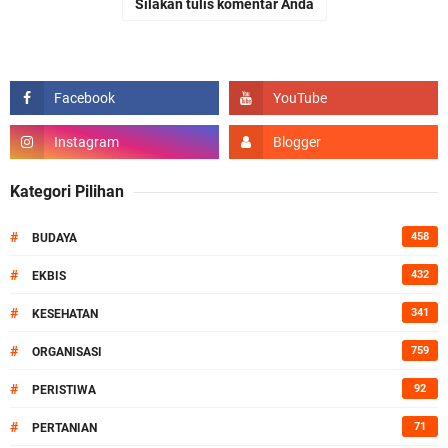
Silakan tulis komentar Anda
Kategori Pilihan
#
458
BUDAYA
#
432
EKBIS
#
341
KESEHATAN
#
759
ORGANISASI
#
92
PERISTIWA
#
71
PERTANIAN