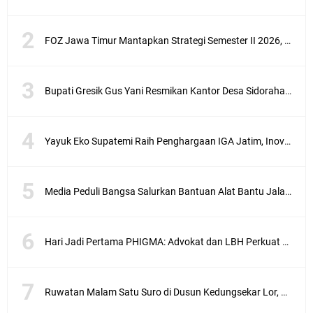
FOZ Jawa Timur Mantapkan Strategi Semester II 2026, Fokus pada Penguatan SDM Amil dan Kolaborasi BerdampakNarasi
Bupati Gresik Gus Yani Resmikan Kantor Desa Sidoraharjo: Simbol Komitmen Pelayanan Publik dan Kepedulian Sosial
Yayuk Eko Supatemi Raih Penghargaan IGA Jatim, Inovasi Wayang Kulit untuk Anak Berkebutuhan Khusus
Media Peduli Bangsa Salurkan Bantuan Alat Bantu Jalan untuk Lansia
Hari Jadi Pertama PHIGMA: Advokat dan LBH Perkuat Soliditas di Jakarta
Ruwatan Malam Satu Suro di Dusun Kedungsekar Lor, Tradisi Luhur yang Terus Istiqomah