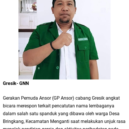
Merawat Alam, Menyelamatkan Bumi
Tumpeng Nasi Krawu Pecahkan Rekor MURI, KWGe Angkat Kuliner
Gresik ke Panggung Dunia
FOZ Jatim, BAZNAS, dan Kemenag Salurkan 22.456 Bingkisan Lebaran
Yatim Serentak di Berbagai Daerah di Jawa Timur
Bupati Gresik Gus Yani Resmikan Kantor Desa Sidoraharjo: Simbol
Komitmen Pelayanan Publik dan Kepedulian Sosial
Gresik- GNN
Optik Merlin Donasikan Rp10,36 Juta, Perkuat Keberlanjutan Program
JKNN
Gerakan Pemuda Ansor (GP Ansor) cabang Gresik angkat
bicara merespon terkait pencatutan nama lembaganya
Ruwatan Malam Satu Suro di Dusun Kedungsekar Lor, Tradisi Luhur
dalam salah satu spanduk yang dibawa oleh warga Desa
Bringkang, Kecamatan Menganti saat melakukan unjuk rasa
yang Terus Istiqomah