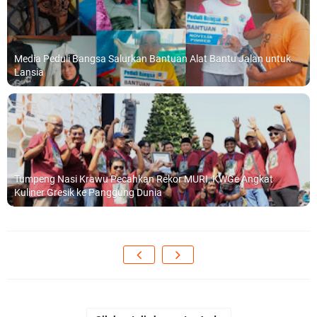
Media Peduli Bangsa Salurkan Bantuan Alat Bantu Jalan untuk
Lansia
Tumpeng Nasi Krawu Pecahkan Rekor MURI, KWGe Angkat
Kuliner Gresik ke Panggung Dunia