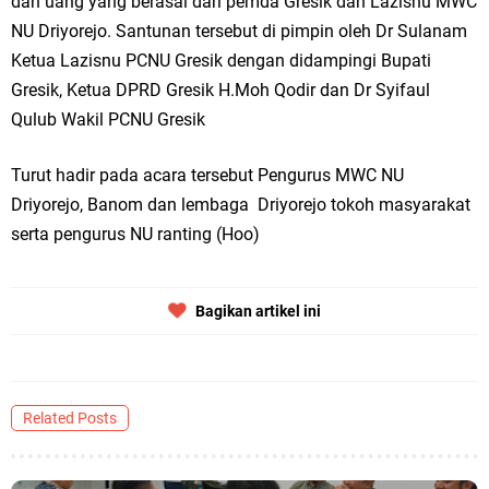
dan uang yang berasal dari pemda Gresik dan Lazisnu MWC
Qurban dari Bupati & Kepala DPMPTSP Gresik
NU Driyorejo. Santunan tersebut di pimpin oleh Dr Sulanam
DPC PDI Perjuangan Gresik Tebar Berkah Idul Adha, Bagikan Daging
Ketua Lazisnu PCNU Gresik dengan didampingi Bupati
Gresik, Ketua DPRD Gresik H.Moh Qodir dan Dr Syifaul
Kurban untuk Ratusan Warga
Qulub Wakil PCNU Gresik
Ponpes Himmatul Khoiriyah Gelar Penyembelihan Hewan Qurban dari
Turut hadir pada acara tersebut Pengurus MWC NU
Keluarga Besar dr. Titin Ekowati RS Wates Husada Balongpanggang
Driyorejo, Banom dan lembaga Driyorejo tokoh masyarakat
RT 03 RW 01 Patra Raya Rosewood Cerme Gresik Berbenah dan
serta pengurus NU ranting (Hoo)
Bersolek, Siap Meriahkan HUT Ke 81 RI
Bagikan artikel ini
Jumat, 7 Agustus
Related Posts