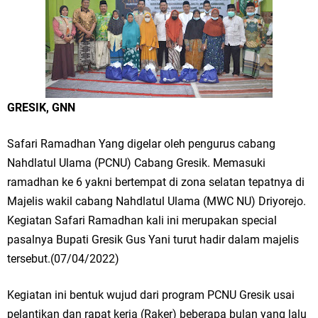
Merawat Alam, Menyelamatkan Bumi
Tumpeng Nasi Krawu Pecahkan Rekor MURI, KWGe Angkat Kuliner
Gresik ke Panggung Dunia
FOZ Jatim, BAZNAS, dan Kemenag Salurkan 22.456 Bingkisan Lebaran
GRESIK, GNN
Yatim Serentak di Berbagai Daerah di Jawa Timur
Safari Ramadhan Yang digelar oleh pengurus cabang
Bupati Gresik Gus Yani Resmikan Kantor Desa Sidoraharjo: Simbol
Nahdlatul Ulama (PCNU) Cabang Gresik. Memasuki
Komitmen Pelayanan Publik dan Kepedulian Sosial
ramadhan ke 6 yakni bertempat di zona selatan tepatnya di
Majelis wakil cabang Nahdlatul Ulama (MWC NU) Driyorejo.
Optik Merlin Donasikan Rp10,36 Juta, Perkuat Keberlanjutan Program
Kegiatan Safari Ramadhan kali ini merupakan special
pasalnya Bupati Gresik Gus Yani turut hadir dalam majelis
JKNN
tersebut.(07/04/2022)
Ruwatan Malam Satu Suro di Dusun Kedungsekar Lor, Tradisi Luhur
Kegiatan ini bentuk wujud dari program PCNU Gresik usai
yang Terus Istiqomah
pelantikan dan rapat kerja (Raker) beberapa bulan yang lalu