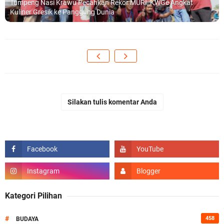
Tumpeng Nasi Krawu Pecahkan Rekor MURI, KWGe Angkat
Kuliner Gresik ke Panggung Dunia
Silakan tulis komentar Anda
Kategori Pilihan
#
458
BUDAYA