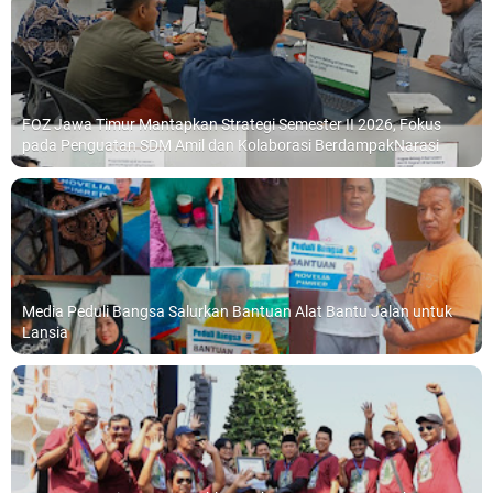
FOZ Jawa Timur Mantapkan Strategi Semester II 2026, Fokus
pada Penguatan SDM Amil dan Kolaborasi BerdampakNarasi
Media Peduli Bangsa Salurkan Bantuan Alat Bantu Jalan untuk
Lansia