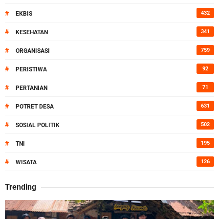
#
432
EKBIS
#
341
KESEHATAN
#
759
ORGANISASI
#
92
PERISTIWA
#
71
PERTANIAN
#
631
POTRET DESA
#
502
SOSIAL POLITIK
#
195
TNI
#
126
WISATA
Trending