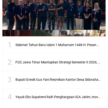
Selamat Tahun Baru Islam 1 Muharram 1448 H: Pesan Hijrah Drs. H. Husnul Aqib, M.M. untuk Negeri
FOZ Jawa Timur Mantapkan Strategi Semester II 2026, Fokus pada Penguatan SDM Amil dan Kolaborasi BerdampakNarasi
Bupati Gresik Gus Yani Resmikan Kantor Desa Sidoraharjo: Simbol Komitmen Pelayanan Publik dan Kepedulian Sosial
Yayuk Eko Supatemi Raih Penghargaan IGA Jatim, Inovasi Wayang Kulit untuk Anak Berkebutuhan Khusus