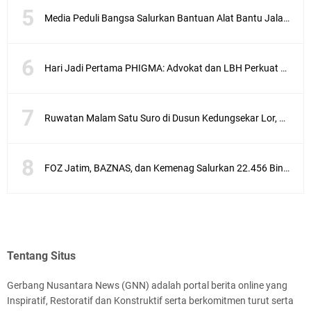
Media Peduli Bangsa Salurkan Bantuan Alat Bantu Jalan untuk Lansia
Hari Jadi Pertama PHIGMA: Advokat dan LBH Perkuat Soliditas di Jakarta
Ruwatan Malam Satu Suro di Dusun Kedungsekar Lor, Tradisi Luhur yang Terus Istiqomah
FOZ Jatim, BAZNAS, dan Kemenag Salurkan 22.456 Bingkisan Lebaran Yatim Serentak di Berbagai Daerah di Jawa Timur
Tentang Situs
Gerbang Nusantara News (GNN) adalah portal berita online yang
Inspiratif, Restoratif dan Konstruktif serta berkomitmen turut serta