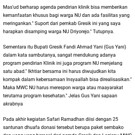
Mas'ud berharap agenda pendirian klinik bisa memberikan
Jakarta
kemanfaatan khusus bagi warga NU dan ada fasilitas yang
Pemdes Cibanteng Salurkan PMT: Cegah Stunting, Perkuat Gizi Balita
meringankan." Suport dari pemkab Gresik ini yang saya
harapkan disamping warga NU Driyorejo." Tutupnya.
dan Ibu Hamil Narasi
Sementara itu Bupati Gresik Fandi Ahmad Yani (Gus Yani)
Zakat Produktif Dorong Kemandirian UMKM, LAZISNU Kedamean Bantu
dalam kata sambutanya, sangat mendukung adanya
Kembangkan Warung Bu Wiwik
program pendirian Klinik ini juga program NU menjelang
satu abad." Ikhtiar bersama ini harus diwujudkan kita
Karang Taruna Gresik Perkuat Ekonomi Lewat Pemanfaatan Gedung C
kompak dalam kebersamaan Insyaallah bisa direalisasikan."
Islamic Center
Maka MWC NU harus merespon warga atau maayarakat
terutama program kesehatan." Jelas Gus Yani sapaan
Nila Yani Apresiasi Launching Komunitas Gowes dan Pasar Ahad
akrabnya
Jajanan Jadul di Ecopark Randuagung
Pada akhir kegiatan Safari Ramadhan diisi dengan 25
Takmir Masjid KH Robbach Ma’sum Gelar Penyembelihan Hewan
santunan dhuafa donasi tersebut berupa paket sembako