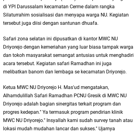
Ketua DPD Golkar Gresik Wongso Negoro Sambut Tahun Baru Islam
di YPI Darussalam kecamatan Cerme dalam rangka
Silaturrahim sosialisasi dan menyapa warga NU. Kegiatan
1448 H dengan Doa Kedamaian
tersebut juga diisi dengan santunan dhuafa.
Wakil Ketua DPRD Gresik Mujid Riduan Sampaikan Doa dan Harapan di
Safari zona selatan ini dipusatkan di kantor MWC NU
Tahun Baru Islam 1448 H
Driyorejo dengan kemeriahan yang luar biasa tampak warga
dan tokoh masyarakat semangat antusias untuk menghadiri
Selamat Tahun Baru Islam 1 Muharram 1448 H: Pesan Hijrah Drs. H.
acara tersebut. Kegiatan safari Ramadhan ini juga
Husnul Aqib, M.M. untuk Negeri
melibatkan banom dan lembaga se kecamatan Driyorejo.
PDUF MUI Jatim Gelar Doa Awal Tahun Hijriah, Teguhkan Optimisme
Ketua MWC NU Driyorejo H. Mas'ud mengatakan,
Menuju Indonesia Emas 2045
Alhamdulillah Safari Ramadhan PCNU Gresik di MWC NU
Driyorejo adalah bagian sinergitas terkait program dan
Reses Anggota DPRD Jabar M. Rizky di Desa Cibitung Wetan: Serap
progres kedepan." Ya termasuk program pendirian klinik
MWC NU Driyorejo." Insyallah kami sudah survey tanah atau
Aspirasi Petani dan Warga
lokasi mudah mudahan lancar dan sukses." Ujarnya
Hari Jadi Pertama PHIGMA: Advokat dan LBH Perkuat Soliditas di