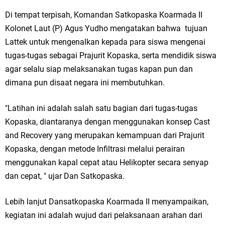
Ketua DPD Golkar Gresik Wongso Negoro Sambut Tahun Baru Islam
Di tempat terpisah, Komandan Satkopaska Koarmada II
Kolonet Laut (P) Agus Yudho mengatakan bahwa tujuan
1448 H dengan Doa Kedamaian
Lattek untuk mengenalkan kepada para siswa mengenai
Wakil Ketua DPRD Gresik Mujid Riduan Sampaikan Doa dan Harapan di
tugas-tugas sebagai Prajurit Kopaska, serta mendidik siswa
agar selalu siap melaksanakan tugas kapan pun dan
Tahun Baru Islam 1448 H
dimana pun disaat negara ini membutuhkan.
Selamat Tahun Baru Islam 1 Muharram 1448 H: Pesan Hijrah Drs. H.
"Latihan ini adalah salah satu bagian dari tugas-tugas
Husnul Aqib, M.M. untuk Negeri
Kopaska, diantaranya dengan menggunakan konsep Cast
and Recovery yang merupakan kemampuan dari Prajurit
PDUF MUI Jatim Gelar Doa Awal Tahun Hijriah, Teguhkan Optimisme
Kopaska, dengan metode Infiltrasi melalui perairan
Menuju Indonesia Emas 2045
menggunakan kapal cepat atau Helikopter secara senyap
dan cepat, " ujar Dan Satkopaska.
Reses Anggota DPRD Jabar M. Rizky di Desa Cibitung Wetan: Serap
Aspirasi Petani dan Warga
Lebih lanjut Dansatkopaska Koarmada II menyampaikan,
kegiatan ini adalah wujud dari pelaksanaan arahan dari
Hari Jadi Pertama PHIGMA: Advokat dan LBH Perkuat Soliditas di