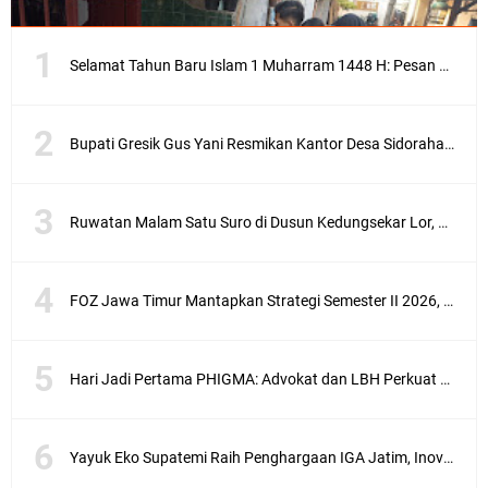
Selamat Tahun Baru Islam 1 Muharram 1448 H: Pesan Hijrah Drs. H. Husnul Aqib, M.M. untuk Negeri
Bupati Gresik Gus Yani Resmikan Kantor Desa Sidoraharjo: Simbol Komitmen Pelayanan Publik dan Kepedulian Sosial
Ruwatan Malam Satu Suro di Dusun Kedungsekar Lor, Tradisi Luhur yang Terus Istiqomah
FOZ Jawa Timur Mantapkan Strategi Semester II 2026, Fokus pada Penguatan SDM Amil dan Kolaborasi BerdampakNarasi
Hari Jadi Pertama PHIGMA: Advokat dan LBH Perkuat Soliditas di Jakarta
Yayuk Eko Supatemi Raih Penghargaan IGA Jatim, Inovasi Wayang Kulit untuk Anak Berkebutuhan Khusus