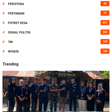
#
92
PERISTIWA
#
71
PERTANIAN
#
631
POTRET DESA
#
502
SOSIAL POLITIK
#
195
TNI
#
126
WISATA
Trending