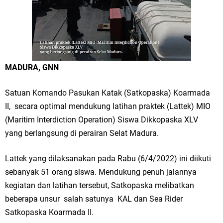
Merawat Alam, Menyelamatkan Bumi
Tumpeng Nasi Krawu Pecahkan Rekor MURI, KWGe Angkat Kuliner
Gresik ke Panggung Dunia
FOZ Jatim, BAZNAS, dan Kemenag Salurkan 22.456 Bingkisan Lebaran
MADURA, GNN
Yatim Serentak di Berbagai Daerah di Jawa Timur
Satuan Komando Pasukan Katak (Satkopaska) Koarmada
II, secara optimal mendukung latihan praktek (Lattek) MIO
Bupati Gresik Gus Yani Resmikan Kantor Desa Sidoraharjo: Simbol
(Maritim Interdiction Operation) Siswa Dikkopaska XLV
Komitmen Pelayanan Publik dan Kepedulian Sosial
yang berlangsung di perairan Selat Madura.
Optik Merlin Donasikan Rp10,36 Juta, Perkuat Keberlanjutan Program
Lattek yang dilaksanakan pada Rabu (6/4/2022) ini diikuti
JKNN
sebanyak 51 orang siswa. Mendukung penuh jalannya
kegiatan dan latihan tersebut, Satkopaska melibatkan
Ruwatan Malam Satu Suro di Dusun Kedungsekar Lor, Tradisi Luhur
beberapa unsur salah satunya KAL dan Sea Rider
yang Terus Istiqomah
Satkopaska Koarmada II.