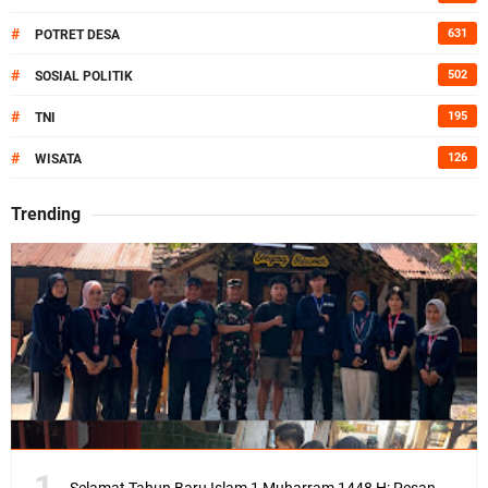
#
631
POTRET DESA
#
502
SOSIAL POLITIK
#
195
TNI
#
126
WISATA
Trending