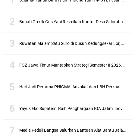
Selamat Tahun Baru Islam 1 Muharram 1448 H: Pesan Hijrah Drs. H. Husnul Aqib, M.M. untuk Negeri
Bupati Gresik Gus Yani Resmikan Kantor Desa Sidoraharjo: Simbol Komitmen Pelayanan Publik dan Kepedulian Sosial
Ruwatan Malam Satu Suro di Dusun Kedungsekar Lor, Tradisi Luhur yang Terus Istiqomah
FOZ Jawa Timur Mantapkan Strategi Semester II 2026, Fokus pada Penguatan SDM Amil dan Kolaborasi BerdampakNarasi
Hari Jadi Pertama PHIGMA: Advokat dan LBH Perkuat Soliditas di Jakarta
Yayuk Eko Supatemi Raih Penghargaan IGA Jatim, Inovasi Wayang Kulit untuk Anak Berkebutuhan Khusus
Media Peduli Bangsa Salurkan Bantuan Alat Bantu Jalan untuk Lansia