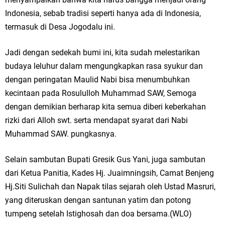
Indonesia, sebab tradisi seperti hanya ada di Indonesia,
Jakarta
termasuk di Desa Jogodalu ini.
Pemdes Cibanteng Salurkan PMT: Cegah Stunting, Perkuat Gizi Balita
Jadi dengan sedekah bumi ini, kita sudah melestarikan
dan Ibu Hamil Narasi
budaya leluhur dalam mengungkapkan rasa syukur dan
Zakat Produktif Dorong Kemandirian UMKM, LAZISNU Kedamean Bantu
dengan peringatan Maulid Nabi bisa menumbuhkan
kecintaan pada Rosululloh Muhammad SAW, Semoga
Kembangkan Warung Bu Wiwik
dengan demikian berharap kita semua diberi keberkahan
rizki dari Alloh swt. serta mendapat syarat dari Nabi
Karang Taruna Gresik Perkuat Ekonomi Lewat Pemanfaatan Gedung C
Muhammad SAW. pungkasnya.
Islamic Center
Selain sambutan Bupati Gresik Gus Yani, juga sambutan
Nila Yani Apresiasi Launching Komunitas Gowes dan Pasar Ahad
dari Ketua Panitia, Kades Hj. Juaimningsih, Camat Benjeng
Jajanan Jadul di Ecopark Randuagung
Hj.Siti Sulichah dan Napak tilas sejarah oleh Ustad Masruri,
yang diteruskan dengan santunan yatim dan potong
Takmir Masjid KH Robbach Ma’sum Gelar Penyembelihan Hewan
tumpeng setelah Istighosah dan doa bersama.(WLO)