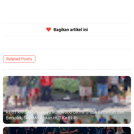
Qurban dari Bupati & Kepala DPMPTSP Gresik
DPC PDI Perjuangan Gresik Tebar Berkah Idul Adha, Bagikan Daging
Kurban untuk Ratusan Warga
Bagikan artikel ini
Ponpes Himmatul Khoiriyah Gelar Penyembelihan Hewan Qurban dari
Keluarga Besar dr. Titin Ekowati RS Wates Husada Balongpanggang
Related Posts
RT 03 RW 01 Patra Raya Rosewood Cerme Gresik Berbenah dan
Bersolek, Siap Meriahkan HUT Ke 81 RI
Kamis, 6 Agustus
RT 03 RW 01 Patra Raya Rosewood Cerme Gresik Berbenah dan
Bersolek, Siap Meriahkan HUT Ke 81 RI