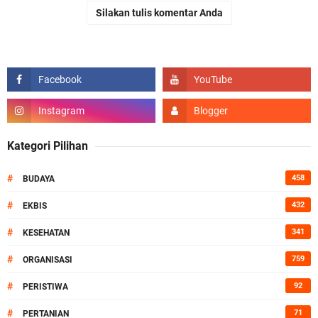
Silakan tulis komentar Anda
Kategori Pilihan
#
458
BUDAYA
#
432
EKBIS
#
341
KESEHATAN
#
759
ORGANISASI
#
92
PERISTIWA
#
71
PERTANIAN