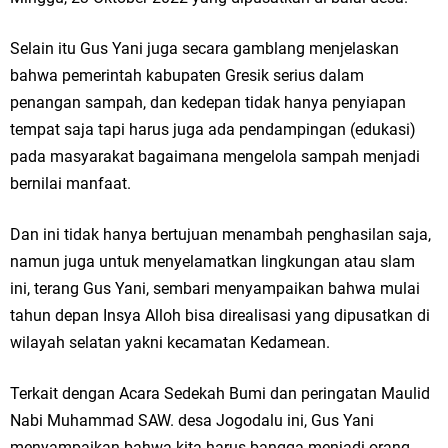
Ketua DPD Golkar Gresik Wongso Negoro Sambut Tahun Baru Islam
Selain itu Gus Yani juga secara gamblang menjelaskan
1448 H dengan Doa Kedamaian
bahwa pemerintah kabupaten Gresik serius dalam
Wakil Ketua DPRD Gresik Mujid Riduan Sampaikan Doa dan Harapan di
penangan sampah, dan kedepan tidak hanya penyiapan
tempat saja tapi harus juga ada pendampingan (edukasi)
Tahun Baru Islam 1448 H
pada masyarakat bagaimana mengelola sampah menjadi
bernilai manfaat.
Selamat Tahun Baru Islam 1 Muharram 1448 H: Pesan Hijrah Drs. H.
Husnul Aqib, M.M. untuk Negeri
Dan ini tidak hanya bertujuan menambah penghasilan saja,
namun juga untuk menyelamatkan lingkungan atau slam
PDUF MUI Jatim Gelar Doa Awal Tahun Hijriah, Teguhkan Optimisme
ini, terang Gus Yani, sembari menyampaikan bahwa mulai
Menuju Indonesia Emas 2045
tahun depan Insya Alloh bisa direalisasi yang dipusatkan di
wilayah selatan yakni kecamatan Kedamean.
Reses Anggota DPRD Jabar M. Rizky di Desa Cibitung Wetan: Serap
Terkait dengan Acara Sedekah Bumi dan peringatan Maulid
Aspirasi Petani dan Warga
Nabi Muhammad SAW. desa Jogodalu ini, Gus Yani
Hari Jadi Pertama PHIGMA: Advokat dan LBH Perkuat Soliditas di
menyampaikan bahwa kita harus bangga menjadi orang