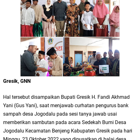
Merawat Alam, Menyelamatkan Bumi
Tumpeng Nasi Krawu Pecahkan Rekor MURI, KWGe Angkat Kuliner
Gresik ke Panggung Dunia
FOZ Jatim, BAZNAS, dan Kemenag Salurkan 22.456 Bingkisan Lebaran
Yatim Serentak di Berbagai Daerah di Jawa Timur
Bupati Gresik Gus Yani Resmikan Kantor Desa Sidoraharjo: Simbol
Komitmen Pelayanan Publik dan Kepedulian Sosial
Gresik, GNN
Optik Merlin Donasikan Rp10,36 Juta, Perkuat Keberlanjutan Program
Hal tersebut disampaikan Bupati Gresik H. Fandi Akhmad
Yani (Gus Yani), saat menjawab curhatan pengurus bank
JKNN
sampah desa Jogodalu pada sesi tanya jawab usai
Ruwatan Malam Satu Suro di Dusun Kedungsekar Lor, Tradisi Luhur
memberikan sambutan pada acara Sedekah Bumi Desa
Jogodalu Kecamatan Benjeng Kabupaten Gresik pada hari
yang Terus Istiqomah
Minggu, 23 Oktober 2022 yang dipusatkan di balai desa.