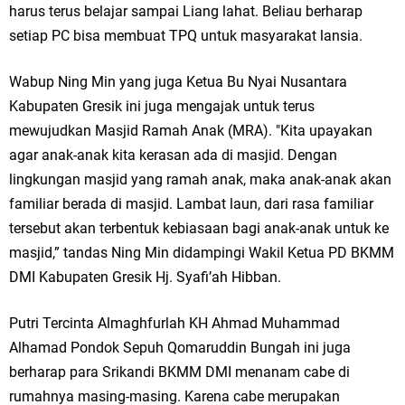
harus terus belajar sampai Liang lahat. Beliau berharap
Jakarta
setiap PC bisa membuat TPQ untuk masyarakat lansia.
Pemdes Cibanteng Salurkan PMT: Cegah Stunting, Perkuat Gizi Balita
Wabup Ning Min yang juga Ketua Bu Nyai Nusantara
dan Ibu Hamil Narasi
Kabupaten Gresik ini juga mengajak untuk terus
mewujudkan Masjid Ramah Anak (MRA). "Kita upayakan
Zakat Produktif Dorong Kemandirian UMKM, LAZISNU Kedamean Bantu
agar anak-anak kita kerasan ada di masjid. Dengan
lingkungan masjid yang ramah anak, maka anak-anak akan
Kembangkan Warung Bu Wiwik
familiar berada di masjid. Lambat laun, dari rasa familiar
Karang Taruna Gresik Perkuat Ekonomi Lewat Pemanfaatan Gedung C
tersebut akan terbentuk kebiasaan bagi anak-anak untuk ke
masjid,” tandas Ning Min didampingi Wakil Ketua PD BKMM
Islamic Center
DMI Kabupaten Gresik Hj. Syafi’ah Hibban.
Nila Yani Apresiasi Launching Komunitas Gowes dan Pasar Ahad
Putri Tercinta Almaghfurlah KH Ahmad Muhammad
Jajanan Jadul di Ecopark Randuagung
Alhamad Pondok Sepuh Qomaruddin Bungah ini juga
Takmir Masjid KH Robbach Ma’sum Gelar Penyembelihan Hewan
berharap para Srikandi BKMM DMI menanam cabe di
rumahnya masing-masing. Karena cabe merupakan