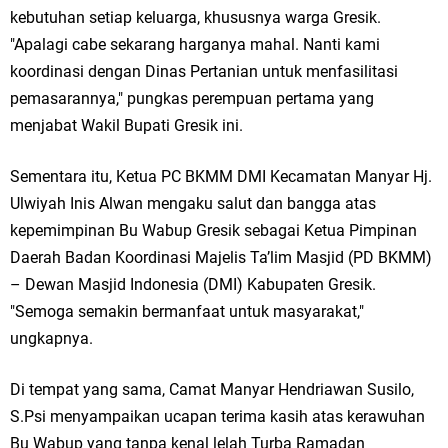
Qurban dari Bupati & Kepala DPMPTSP Gresik
kebutuhan setiap keluarga, khususnya warga Gresik.
"Apalagi cabe sekarang harganya mahal. Nanti kami
DPC PDI Perjuangan Gresik Tebar Berkah Idul Adha, Bagikan Daging
koordinasi dengan Dinas Pertanian untuk menfasilitasi
Kurban untuk Ratusan Warga
pemasarannya," pungkas perempuan pertama yang
menjabat Wakil Bupati Gresik ini.
Ponpes Himmatul Khoiriyah Gelar Penyembelihan Hewan Qurban dari
Keluarga Besar dr. Titin Ekowati RS Wates Husada Balongpanggang
Sementara itu, Ketua PC BKMM DMI Kecamatan Manyar Hj.
Ulwiyah Inis Alwan mengaku salut dan bangga atas
RT 03 RW 01 Patra Raya Rosewood Cerme Gresik Berbenah dan
Minggu, 9 Agustus
kepemimpinan Bu Wabup Gresik sebagai Ketua Pimpinan
Bersolek, Siap Meriahkan HUT Ke 81 RI
Daerah Badan Koordinasi Majelis Ta’lim Masjid (PD BKMM)
– Dewan Masjid Indonesia (DMI) Kabupaten Gresik.
"Semoga semakin bermanfaat untuk masyarakat,"
ungkapnya.
Di tempat yang sama, Camat Manyar Hendriawan Susilo,
S.Psi menyampaikan ucapan terima kasih atas kerawuhan
Bu Wabup yang tanpa kenal lelah Turba Ramadan