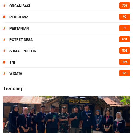
#
759
ORGANISASI
#
92
PERISTIWA
#
71
PERTANIAN
#
631
POTRET DESA
#
502
SOSIAL POLITIK
#
195
TNI
#
126
WISATA
Trending