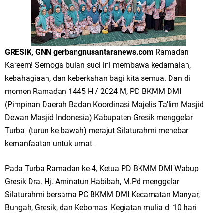
Merawat Alam, Menyelamatkan Bumi
Tumpeng Nasi Krawu Pecahkan Rekor MURI, KWGe Angkat Kuliner
Gresik ke Panggung Dunia
GRESIK, GNN gerbangnusantaranews.com
Ramadan
FOZ Jatim, BAZNAS, dan Kemenag Salurkan 22.456 Bingkisan Lebaran
Kareem! Semoga bulan suci ini membawa kedamaian,
kebahagiaan, dan keberkahan bagi kita semua. Dan di
Yatim Serentak di Berbagai Daerah di Jawa Timur
momen Ramadan 1445 H / 2024 M, PD BKMM DMI
Bupati Gresik Gus Yani Resmikan Kantor Desa Sidoraharjo: Simbol
(Pimpinan Daerah Badan Koordinasi Majelis Ta’lim Masjid
Dewan Masjid Indonesia) Kabupaten Gresik menggelar
Komitmen Pelayanan Publik dan Kepedulian Sosial
Turba (turun ke bawah) merajut Silaturahmi menebar
kemanfaatan untuk umat.
Optik Merlin Donasikan Rp10,36 Juta, Perkuat Keberlanjutan Program
JKNN
Pada Turba Ramadan ke-4, Ketua PD BKMM DMI Wabup
Gresik Dra. Hj. Aminatun Habibah, M.Pd menggelar
Ruwatan Malam Satu Suro di Dusun Kedungsekar Lor, Tradisi Luhur
Silaturahmi bersama PC BKMM DMI Kecamatan Manyar,
yang Terus Istiqomah
Bungah, Gresik, dan Kebomas. Kegiatan mulia di 10 hari