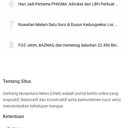
Hari Jadi Pertama PHIGMA: Advokat dan LBH Perkuat Soliditas di Jakarta
Ruwatan Malam Satu Suro di Dusun Kedungsekar Lor, Tradisi Luhur yang Terus Istiqomah
FOZ Jatim, BAZNAS, dan Kemenag Salurkan 22.456 Bingkisan Lebaran Yatim Serentak di Berbagai Daerah di Jawa Timur
Tentang Situs
Gerbang Nusantara News (GNN) adalah portal berita online yang
Inspiratif, Restoratif dan Konstruktif serta berkomitmen turut serta
mencerdaskan kehidupan bangsa.
Ketentuan