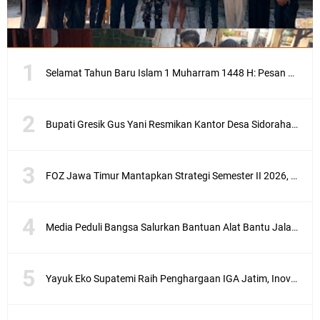
Selamat Tahun Baru Islam 1 Muharram 1448 H: Pesan Hijrah Drs. H. Husnul Aqib, M.M. untuk Negeri
Bupati Gresik Gus Yani Resmikan Kantor Desa Sidoraharjo: Simbol Komitmen Pelayanan Publik dan Kepedulian Sosial
FOZ Jawa Timur Mantapkan Strategi Semester II 2026, Fokus pada Penguatan SDM Amil dan Kolaborasi BerdampakNarasi
Media Peduli Bangsa Salurkan Bantuan Alat Bantu Jalan untuk Lansia
Yayuk Eko Supatemi Raih Penghargaan IGA Jatim, Inovasi Wayang Kulit untuk Anak Berkebutuhan Khusus