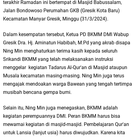
terakhir Ramadan ini bertempat di Masjid Babussalam,
Ketua DPD Golkar Gresik Wongso Negoro Sambut Tahun Baru Islam
Jalan Bondowoso Perumahan GKB (Gresik Kota Baru)
1448 H dengan Doa Kedamaian
Kecamatan Manyar Gresik, Minggu (31/3/2024).
Wakil Ketua DPRD Gresik Mujid Riduan Sampaikan Doa dan Harapan di
Dalam kesempatan tersebut, Ketua PD BKMM DMI Wabup
Gresik Dra. Hj. Aminatun Habibah, M.Pd yang akrab disapa
Tahun Baru Islam 1448 H
Ning Min menghaturkan terima kasih kepada seluruh
Selamat Tahun Baru Islam 1 Muharram 1448 H: Pesan Hijrah Drs. H.
Srikandi BKMM yang telah melaksanakan instruksi
menggelar kegiatan Tadarus Al-Qur'an di Masjid ataupun
Husnul Aqib, M.M. untuk Negeri
Musala kecamatan masing-masing. Ning Min juga terus
PDUF MUI Jatim Gelar Doa Awal Tahun Hijriah, Teguhkan Optimisme
mengajak mendoakan warga Bawean yang tengah tertimpa
musibah bencana gempa bumi.
Menuju Indonesia Emas 2045
Selain itu, Ning Min juga menegaskan, BKMM adalah
Reses Anggota DPRD Jabar M. Rizky di Desa Cibitung Wetan: Serap
kegiatan perempuannya DMI. Peran BKMM harus bisa
Aspirasi Petani dan Warga
mewarnai kegiatan di masjid-masjid. Pembelajaran Qur'an
untuk Lansia (lanjut usia) harus diwujudkan. Karena kita
Hari Jadi Pertama PHIGMA: Advokat dan LBH Perkuat Soliditas di