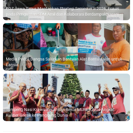
FOZ Jawa Timur Mantapkan Strategi Semester II 2026, Fokus
pada Penguatan SDM Amil dan Kolaborasi BerdampakNarasi
Media Peduli Bangsa Salurkan Bantuan Alat Bantu Jalan untuk
Lansia
Tumpeng Nasi Krawu Pecahkan Rekor MURI, KWGe Angkat
Kuliner Gresik ke Panggung Dunia