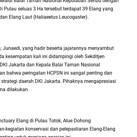
elalui Balai Taman Nasional Kepulauan Seribu dengan
i Pulau seluas 3 Ha tersebut terdapat 39 Elang yang
) dan Elang Laut (Haliaeetus Leucogaster).
u, Junaedi, yang hadir beserta jajarannya menyambut
kesempatan kali ini didampingi oleh Sekditjen
 DKI Jakarta dan Kepala Balai Taman Nasional
an bahwa peringatan HCPSN ini sangat penting dan
 strategi daerah DKI Jakarta. Pihaknya mengapresiasi
ma dilakukan.
ctuary Elang di Pulau Totok, Alue Dohong
an-kegiatan konservasi dan pelepasliaran Elang-Elang