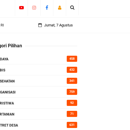
an
Jumat, 7 Agustus
ori Pilihan
rasi
458
DAYA
432
BIS
341
SEHATAN
759
GANISASI
92
RISTIWA
71
RTANIAN
631
TRET DESA