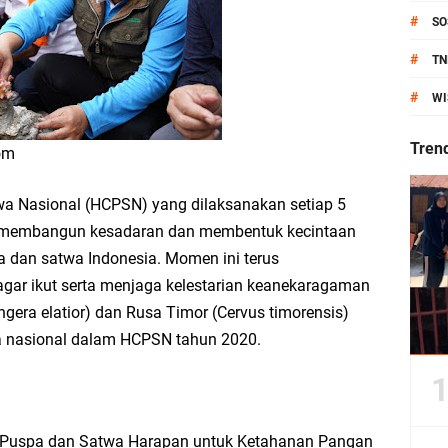
anik Pati Raya: Meneguhkan Kemandirian Pangan, Merawat Alam, Menyelamat
#
SO
Pecahkan Rekor MURI, KWGe Angkat Kuliner Gresik ke Panggung Dunia
#
TN
#
WI
an Kemenag Salurkan 22.456 Bingkisan Lebaran Yatim Serentak di Berbagai Da
Tren
com
wa Nasional (HCPSN) yang dilaksanakan setiap 5
ni Resmikan Kantor Desa Sidoraharjo: Simbol Komitmen Pelayanan Publik dan 
membangun kesadaran dan membentuk kecintaan
 dan satwa Indonesia. Momen ini terus
ar ikut serta menjaga kelestarian keanekaragaman
ngera elatior) dan Rusa Timor (Cervus timorensis)
an Rp10,36 Juta, Perkuat Keberlanjutan Program JKNN
wa nasional dalam HCPSN tahun 2020.
uro di Dusun Kedungsekar Lor, Tradisi Luhur yang Terus Istiqomah
esik Wongso Negoro Sambut Tahun Baru Islam 1448 H dengan Doa Kedamaian
"Puspa dan Satwa Harapan untuk Ketahanan Pangan