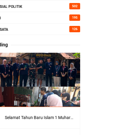
kan Bumi
502
SIAL POLITIK
195
I
126
SATA
erah di
ding
Kepedulian
Selamat Tahun Baru Islam 1 Muharram 1448 H: Pesan Hijrah Drs. H. Husnul Aqib, M.M. untuk Negeri