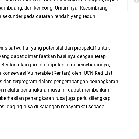
kot, sambuang, dan kencong. Umumnya, Kecombrang
bbach Ma’sum Gelar Penyembelihan Hewan Qurban dari Bupati & Kepala DPM
an sekunder pada dataran rendah yang teduh.
resik Tebar Berkah Idul Adha, Bagikan Daging Kurban untuk Ratusan Warga
s satwa liar yang potensial dan prospektif untuk
ang dapat dimanfaatkan hasilnya dengan tetap
riyah Gelar Penyembelihan Hewan Qurban dari Keluarga Besar dr. Titin Ekowat
 Berdasarkan jumlah populasi dan persebarannya,
konservasi Vulnerable (Rentan) oleh IUCN Red List.
nggang
matis dan terprogram dalam pengembangan penangkaran
i melalui penangkaran rusa ini dapat memberikan
aya Rosewood Cerme Gresik Berbenah dan Bersolek, Siap Meriahkan HUT Ke 81
eberhasilan penangkaran rusa juga perlu dilengkapi
i daging rusa di kalangan masyarakat sebagai