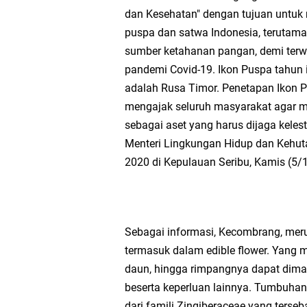
dan Kesehatan" dengan tujuan untuk
Wakil Ketua DPRD Gr
puspa dan satwa Indonesia, terutama 
sumber ketahanan pangan, demi terw
Selamat Tahun Baru I
pandemi Covid-19. Ikon Puspa tahun 
PDUF MUI Jatim Gela
adalah Rusa Timor. Penetapan Ikon P
mengajak seluruh masyarakat agar m
Reses Anggota DPRD J
sebagai aset yang harus dijaga kelesta
Menteri Lingkungan Hidup dan Kehu
Hari Jadi Pertama PH
2020 di Kepulauan Seribu, Kamis (5/1
Pemdes Cibanteng Sal
Zakat Produktif Do
Sebagai informasi, Kecombrang, mer
termasuk dalam edible flower. Yang m
Karang Taruna Gresi
daun, hingga rimpangnya dapat dima
beserta keperluan lainnya. Tumbuhan 
Nila Yani Apresiasi 
dari famili Zingiberaceae yang terseb