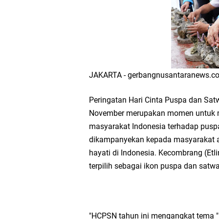
Workshop Petani Org
Tumpeng Nasi Krawu 
FOZ Jatim, BAZNAS, d
JAKARTA - gerbangnusantaranews.
Jawa Timur
Peringatan Hari Cinta Puspa dan Sat
Bupati Gresik Gus Ya
November merupakan momen untuk 
masyarakat Indonesia terhadap puspa
Sosial
dikampanyekan kepada masyarakat ag
hayati di Indonesia. Kecombrang (Etli
Optik Merlin Donasik
terpilih sebagai ikon puspa dan sat
Ruwatan Malam Satu S
Ketua DPD Golkar Gr
"HCPSN tahun ini mengangkat tema 