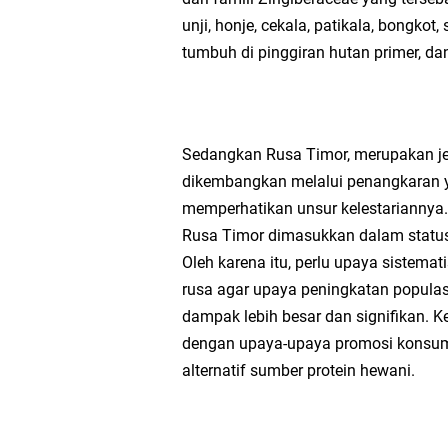
unji, honje, cekala, patikala, bong
Takmir Masjid KH Ro
tumbuh di pinggiran hutan primer, d
Gresik
DPC PDI Perjuangan G
Sedangkan Rusa Timor, merupakan jeni
dikembangkan melalui penangkaran y
Ponpes Himmatul Khoi
memperhatikan unsur kelestariannya.
Rusa Timor dimasukkan dalam status 
Wates Husada Balongpa
Oleh karena itu, perlu upaya siste
rusa agar upaya peningkatan populas
RT 03 RW 01 Patra R
dampak lebih besar dan signifikan. K
dengan upaya-upaya promosi konsums
alternatif sumber protein hewani.