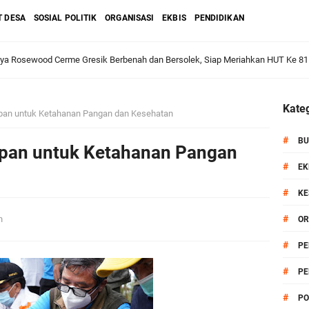
T DESA
SOSIAL POLITIK
ORGANISASI
EKBIS
PENDIDIKAN
dan Warga: Komsos Kebungson Dorong Kepedulian Lingkungan dan Pemberdaya
Kateg
pan untuk Ketahanan Pangan dan Kesehatan
apkan Strategi Semester II 2026, Fokus pada Penguatan SDM Amil dan Kolabo
#
BU
pan untuk Ketahanan Pangan
#
EK
#
KE
Salurkan Bantuan Alat Bantu Jalan untuk Lansia
#
an
OR
et: Doa Bersama dan Pelestarian Budaya Leluhur
#
PE
#
PE
6 siap Digelar, Ajang Strategis Cetak Atlet Menuju Porprov Jatim 2027
#
PO