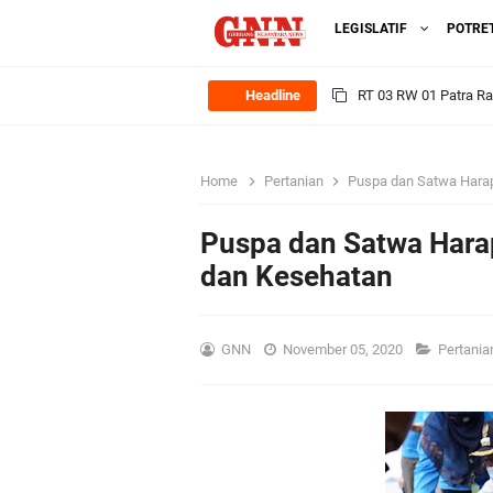
LEGISLATIF
POTRE
Headline
Sinergi Pemerintah 
Ekonomi Lokal
Home
Pertanian
Puspa dan Satwa Hara
FOZ Jawa Timur Mant
Puspa dan Satwa Hara
BerdampakNarasi
dan Kesehatan
Media Peduli Bangsa 
GNN
November 05, 2020
Pertani
Tasyakuran Desa Dap
Bupati Gresik Cup 202