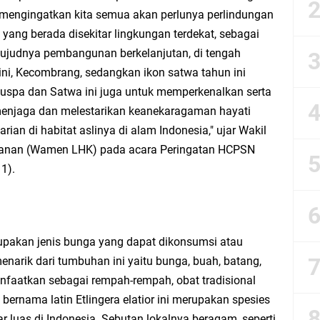
 mengingatkan kita semua akan perlunya perlindungan
esik Mujid Riduan Sampaikan Doa dan Harapan di Tahun Baru Islam 1448 H
yang berada disekitar lingkungan terdekat, sebagai
ujudnya pembangunan berkelanjutan, di tengah
slam 1 Muharram 1448 H: Pesan Hijrah Drs. H. Husnul Aqib, M.M. untuk Negeri
ini, Kecombrang, sedangkan ikon satwa tahun ini
r Doa Awal Tahun Hijriah, Teguhkan Optimisme Menuju Indonesia Emas 2045
uspa dan Satwa ini juga untuk memperkenalkan serta
enjaga dan melestarikan keanekaragaman hayati
abar M. Rizky di Desa Cibitung Wetan: Serap Aspirasi Petani dan Warga
rian di habitat aslinya di alam Indonesia," ujar Wakil
tanan (Wamen LHK) pada acara Peringatan HCPSN
IGMA: Advokat dan LBH Perkuat Soliditas di Jakarta
1).
urkan PMT: Cegah Stunting, Perkuat Gizi Balita dan Ibu Hamil Narasi
rong Kemandirian UMKM, LAZISNU Kedamean Bantu Kembangkan Warung Bu Wi
upakan jenis bunga yang dapat dikonsumsi atau
enarik dari tumbuhan ini yaitu bunga, buah, batang,
k Perkuat Ekonomi Lewat Pemanfaatan Gedung C Islamic Center
nfaatkan sebagai rempah-rempah, obat tradisional
bernama latin Etlingera elatior ini merupakan spesies
Launching Komunitas Gowes dan Pasar Ahad Jajanan Jadul di Ecopark Randuag
ar luas di Indonesia. Sebutan lokalnya beragam, seperti