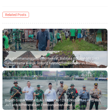
Related Posts
Wujud Kemanunggalan TNI-Rakyat, Babinsa Koramil 0812/03
Turi Bersama Warga Gotong Royong Pembongkaran Rutilahu
Bupati Gresik Resmi Buka TMMD ke-128: Fokus RTLH, JPD, dan
JUT untuk Pemerataan Pembangunan Desa