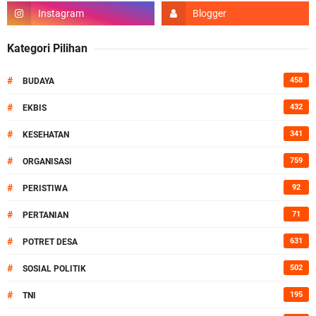
Kategori Pilihan
#
458
BUDAYA
#
432
EKBIS
#
341
KESEHATAN
#
759
ORGANISASI
#
92
PERISTIWA
#
71
PERTANIAN
#
631
POTRET DESA
#
502
SOSIAL POLITIK
#
195
TNI