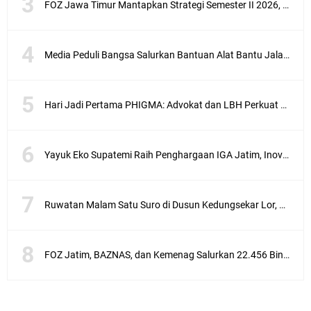
FOZ Jawa Timur Mantapkan Strategi Semester II 2026, Fokus pada Penguatan SDM Amil dan Kolaborasi BerdampakNarasi
Media Peduli Bangsa Salurkan Bantuan Alat Bantu Jalan untuk Lansia
Hari Jadi Pertama PHIGMA: Advokat dan LBH Perkuat Soliditas di Jakarta
Yayuk Eko Supatemi Raih Penghargaan IGA Jatim, Inovasi Wayang Kulit untuk Anak Berkebutuhan Khusus
Ruwatan Malam Satu Suro di Dusun Kedungsekar Lor, Tradisi Luhur yang Terus Istiqomah
FOZ Jatim, BAZNAS, dan Kemenag Salurkan 22.456 Bingkisan Lebaran Yatim Serentak di Berbagai Daerah di Jawa Timur