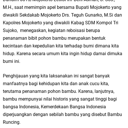
Ketua DPD Golkar Gresik Wongso Negoro Sambut Tahun Baru Islam
M.H., saat memimpin apel bersama Bupati Mojokerto yang
diwakili Sekdakab Mojokerto Drs. Teguh Gunarko, M.Si dan
1448 H dengan Doa Kedamaian
Kapolres Mojokerto yang diwakili Kabag SDM Kompol Tri
Wakil Ketua DPRD Gresik Mujid Riduan Sampaikan Doa dan Harapan di
Sujoko, menegaskan, kegiatan reboisasi berupa
penanaman bibit pohon bambu merupakan bentuk
Tahun Baru Islam 1448 H
kecintaan dan kepedulian kita terhadap bumi dimana kita
Selamat Tahun Baru Islam 1 Muharram 1448 H: Pesan Hijrah Drs. H.
hidup. Karena secara umum kita ingin hidup damai dimuka
bumi ini.
Husnul Aqib, M.M. untuk Negeri
Penghijauan yang kita laksanakan ini sangat banyak
PDUF MUI Jatim Gelar Doa Awal Tahun Hijriah, Teguhkan Optimisme
manfaatnya bagi kehidupan kita dan anak cucu kita,
Menuju Indonesia Emas 2045
terutama penanaman pohon bambu. Karena, lanjutnya,
bambu mempunyai nilai historis yang sangat tinggi bagi
Reses Anggota DPRD Jabar M. Rizky di Desa Cibitung Wetan: Serap
bangsa Indonesia, Kemerdekaan Bangsa Indonesia
Aspirasi Petani dan Warga
diperjuangkan dengan sebilah bambu yang disebut Bambu
Runcing.
Hari Jadi Pertama PHIGMA: Advokat dan LBH Perkuat Soliditas di