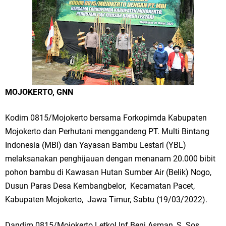
Merawat Alam, Menyelamatkan Bumi
Tumpeng Nasi Krawu Pecahkan Rekor MURI, KWGe Angkat Kuliner
Gresik ke Panggung Dunia
FOZ Jatim, BAZNAS, dan Kemenag Salurkan 22.456 Bingkisan Lebaran
Yatim Serentak di Berbagai Daerah di Jawa Timur
MOJOKERTO, GNN
Bupati Gresik Gus Yani Resmikan Kantor Desa Sidoraharjo: Simbol
Kodim 0815/Mojokerto bersama Forkopimda Kabupaten
Komitmen Pelayanan Publik dan Kepedulian Sosial
Mojokerto dan Perhutani menggandeng PT. Multi Bintang
Indonesia (MBI) dan Yayasan Bambu Lestari (YBL)
Optik Merlin Donasikan Rp10,36 Juta, Perkuat Keberlanjutan Program
melaksanakan penghijauan dengan menanam 20.000 bibit
JKNN
pohon bambu di Kawasan Hutan Sumber Air (Belik) Nogo,
Dusun Paras Desa Kembangbelor, Kecamatan Pacet,
Ruwatan Malam Satu Suro di Dusun Kedungsekar Lor, Tradisi Luhur
Kabupaten Mojokerto, Jawa Timur, Sabtu (19/03/2022).
yang Terus Istiqomah
Dandim 0815/Mojokerto Letkol Inf Beni Asman, S. Sos.,