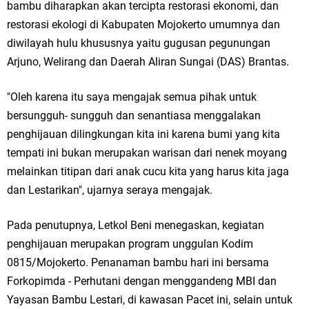
Qurban dari Bupati & Kepala DPMPTSP Gresik
bambu diharapkan akan tercipta restorasi ekonomi, dan
restorasi ekologi di Kabupaten Mojokerto umumnya dan
DPC PDI Perjuangan Gresik Tebar Berkah Idul Adha, Bagikan Daging
diwilayah hulu khususnya yaitu gugusan pegunungan
Kurban untuk Ratusan Warga
Arjuno, Welirang dan Daerah Aliran Sungai (DAS) Brantas.
Ponpes Himmatul Khoiriyah Gelar Penyembelihan Hewan Qurban dari
"Oleh karena itu saya mengajak semua pihak untuk
bersungguh- sungguh dan senantiasa menggalakan
Keluarga Besar dr. Titin Ekowati RS Wates Husada Balongpanggang
penghijauan dilingkungan kita ini karena bumi yang kita
RT 03 RW 01 Patra Raya Rosewood Cerme Gresik Berbenah dan
tempati ini bukan merupakan warisan dari nenek moyang
melainkan titipan dari anak cucu kita yang harus kita jaga
Bersolek, Siap Meriahkan HUT Ke 81 RI
dan Lestarikan", ujarnya seraya mengajak.
Sabtu, 8 Agustus
Pada penutupnya, Letkol Beni menegaskan, kegiatan
penghijauan merupakan program unggulan Kodim
0815/Mojokerto. Penanaman bambu hari ini bersama
Forkopimda - Perhutani dengan menggandeng MBI dan
Yayasan Bambu Lestari, di kawasan Pacet ini, selain untuk