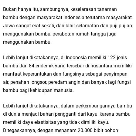
Bukan hanya itu, sambungnya, keselarasan tanaman
Jakarta
bambu dengan masyarakat Indonesia terutama masyarakat
Pemdes Cibanteng Salurkan PMT: Cegah Stunting, Perkuat Gizi Balita
Jawa sangat erat sekali, dari lahir selamatan dan puji pujian
menggunakan bambu, perabotan rumah tangga juga
dan Ibu Hamil Narasi
menggunakan bambu.
Zakat Produktif Dorong Kemandirian UMKM, LAZISNU Kedamean Bantu
Lebih lanjut dikatakannya, di Indonesia memiliki 122 jenis
Kembangkan Warung Bu Wiwik
bambu dan 84 endemik yang tersebar di nusantara memiliki
Karang Taruna Gresik Perkuat Ekonomi Lewat Pemanfaatan Gedung C
manfaat keperuntukan dan fungsinya sebagai penyimpan
air, penahan longsor, peredam angin dan banyak lagi fungsi
Islamic Center
bambu bagi kehidupan manusia.
Nila Yani Apresiasi Launching Komunitas Gowes dan Pasar Ahad
Lebih lanjut dikatakannya, dalam perkembangannya bambu
Jajanan Jadul di Ecopark Randuagung
di dunia menjadi bahan pengganti dari kayu, karena bambu
memiliki daya elastisitas yang tidak dimiliki kayu.
Takmir Masjid KH Robbach Ma’sum Gelar Penyembelihan Hewan
Ditegaskannya, dengan menanam 20.000 bibit pohon