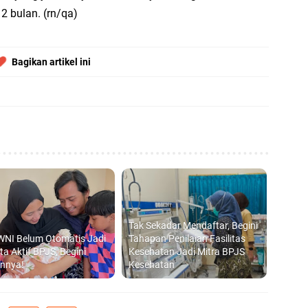
 bulan. (rn/qa)
Bagikan artikel ini
Tak Sekadar Mendaftar, Begini
WNI Belum Otomatis Jadi
Tahapan Penilaian Fasilitas
ta Aktif BPJS, Begini
Kesehatan Jadi Mitra BPJS
annya!
Kesehatan