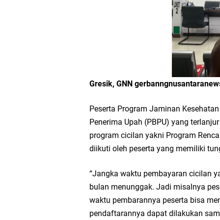
Workshop Petani Org
Tumpeng Nasi Krawu 
FOZ Jatim, BAZNAS, d
Jawa Timur
Gresik, GNN gerbanngnusantarane
Bupati Gresik Gus Ya
Peserta Program Jaminan Kesehatan
Penerima Upah (PBPU) yang terlanju
Sosial
program cicilan yakni Program Renc
diikuti oleh peserta yang memiliki t
Optik Merlin Donasik
“Jangka waktu pembayaran cicilan ya
Ruwatan Malam Satu S
bulan menunggak. Jadi misalnya pese
waktu pembarannya peserta bisa mem
Ketua DPD Golkar Gr
pendaftarannya dapat dilakukan samp