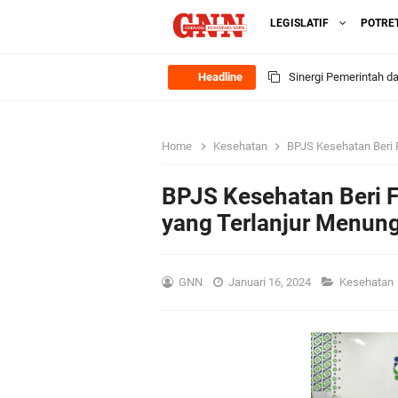
LEGISLATIF
POTRE
Headline
Sinergi Pemerintah 
Ekonomi Lokal
Home
Kesehatan
BPJS Kesehatan Beri F
FOZ Jawa Timur Mant
BPJS Kesehatan Beri Fa
BerdampakNarasi
yang Terlanjur Menung
Media Peduli Bangsa 
GNN
Januari 16, 2024
Kesehatan
Tasyakuran Desa Dap
Bupati Gresik Cup 202