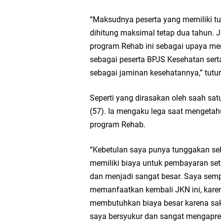
“Maksudnya peserta yang memiliki tu
Takmir Masjid KH Ro
dihitung maksimal tetap dua tahun. J
program Rehab ini sebagai upaya me
Gresik
sebagai peserta BPJS Kesehatan ser
sebagai jaminan kesehatannya,” tutu
DPC PDI Perjuangan G
Seperti yang dirasakan oleh saah sat
Ponpes Himmatul Khoi
(57). Ia mengaku lega saat mengeta
Wates Husada Balongpa
program Rehab.
“Kebetulan saya punya tunggakan sel
RT 03 RW 01 Patra R
memiliki biaya untuk pembayaran set
dan menjadi sangat besar. Saya sem
memanfaatkan kembali JKN ini, karena
membutuhkan biaya besar karena saki
saya bersyukur dan sangat mengapres