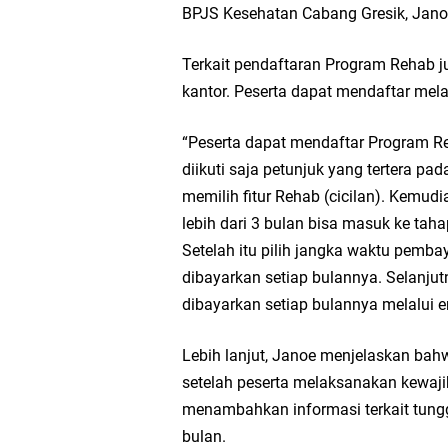
BPJS Kesehatan Cabang Gresik, Jano
Wakil Ketua DPRD Gr
Terkait pendaftaran Program Rehab j
Selamat Tahun Baru I
kantor. Peserta dapat mendaftar mela
PDUF MUI Jatim Gela
“Peserta dapat mendaftar Program R
diikuti saja petunjuk yang tertera pad
Reses Anggota DPRD J
memilih fitur Rehab (cicilan). Kemud
lebih dari 3 bulan bisa masuk ke ta
Hari Jadi Pertama PH
Setelah itu pilih jangka waktu pemba
dibayarkan setiap bulannya. Selanjut
Pemdes Cibanteng Sal
dibayarkan setiap bulannya melalui e
Zakat Produktif Do
Lebih lanjut, Janoe menjelaskan ba
setelah peserta melaksanakan kewaji
Karang Taruna Gresi
menambahkan informasi terkait tung
bulan.
Nila Yani Apresiasi 