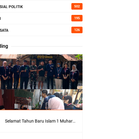
kan Bumi
502
SIAL POLITIK
195
I
126
SATA
erah di
ding
Kepedulian
Selamat Tahun Baru Islam 1 Muharram 1448 H: Pesan Hijrah Drs. H. Husnul Aqib, M.M. untuk Negeri