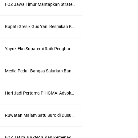
FOZ Jawa Timur Mantapkan Strategi Semester II 2026, Fokus pada Penguatan SDM Amil dan Kolaborasi BerdampakNarasi
Bupati Gresik Gus Yani Resmikan Kantor Desa Sidoraharjo: Simbol Komitmen Pelayanan Publik dan Kepedulian Sosial
Yayuk Eko Supatemi Raih Penghargaan IGA Jatim, Inovasi Wayang Kulit untuk Anak Berkebutuhan Khusus
Media Peduli Bangsa Salurkan Bantuan Alat Bantu Jalan untuk Lansia
Hari Jadi Pertama PHIGMA: Advokat dan LBH Perkuat Soliditas di Jakarta
wik
Ruwatan Malam Satu Suro di Dusun Kedungsekar Lor, Tradisi Luhur yang Terus Istiqomah
ung
FOZ Jatim, BAZNAS, dan Kemenag Salurkan 22.456 Bingkisan Lebaran Yatim Serentak di Berbagai Daerah di Jawa Timur