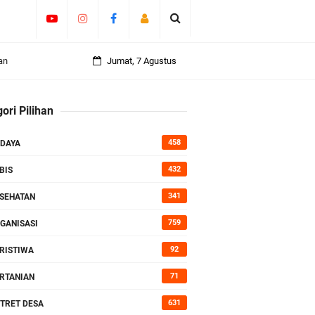
an
Jumat, 7 Agustus
ori Pilihan
rasi
458
DAYA
432
BIS
341
SEHATAN
759
GANISASI
92
RISTIWA
71
RTANIAN
631
TRET DESA