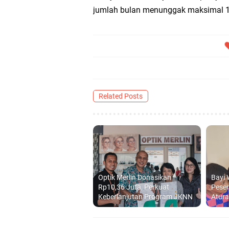
jumlah bulan menunggak maksimal 12
Related Posts
Optik Merlin Donasikan
Bayi 
Rp10,36 Juta, Perkuat
Peser
Keberlanjutan Program JKNN
Atur