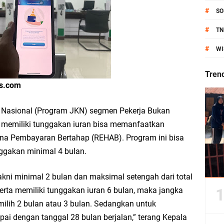
anik Pati Raya: Meneguhkan Kemandirian Pangan, Merawat Alam, Menyelamat
#
SO
Pecahkan Rekor MURI, KWGe Angkat Kuliner Gresik ke Panggung Dunia
#
TN
#
WI
an Kemenag Salurkan 22.456 Bingkisan Lebaran Yatim Serentak di Berbagai Da
Tren
ws.com
ni Resmikan Kantor Desa Sidoraharjo: Simbol Komitmen Pelayanan Publik dan 
 Nasional (Program JKN) segmen Pekerja Bukan
r memiliki tunggakan iuran bisa memanfaatkan
ana Pembayaran Bertahap (REHAB). Program ini bisa
unggakan minimal 4 bulan.
an Rp10,36 Juta, Perkuat Keberlanjutan Program JKNN
kni minimal 2 bulan dan maksimal setengah dari total
uro di Dusun Kedungsekar Lor, Tradisi Luhur yang Terus Istiqomah
rta memiliki tunggakan iuran 6 bulan, maka jangka
ilih 2 bulan atau 3 bulan. Sedangkan untuk
esik Wongso Negoro Sambut Tahun Baru Islam 1448 H dengan Doa Kedamaian
ai dengan tanggal 28 bulan berjalan,” terang Kepala