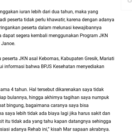
nggakan iuran lebih dari dua tahun, maka yang
bbach Ma’sum Gelar Penyembelihan Hewan Qurban dari Bupati & Kepala DPM
adi peserta tidak perlu khawatir, karena dengan adanya
ringankan peserta dalam melunasi kewajibannya
ta dapat segera kembali menggunakan Program JKN
r Janoe.
resik Tebar Berkah Idul Adha, Bagikan Daging Kurban untuk Ratusan Warga
u peserta JKN asal Kebomas, Kabupaten Gresik, Mariati
riyah Gelar Penyembelihan Hewan Qurban dari Keluarga Besar dr. Titin Ekowat
hui informasi bahwa BPJS Kesehatan menyediakan
nggang
ama 4 tahun. Hal tersebut dikarenakan saya tidak
aya Rosewood Cerme Gresik Berbenah dan Bersolek, Siap Meriahkan HUT Ke 81
iap bulannya, hingga akhirnya tagihan saya numpuk
pat bingung, bagaimana caranya saya bisa
 saya lebih tidak ada biaya lagi jika harus sakit dan
t itu tidak ada yang tahu kapan datangnya sehingga
iasi adanya Rehab ini,” kisah Mar sapaan akrabnya.