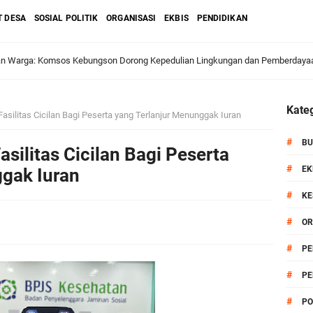
T DESA
SOSIAL POLITIK
ORGANISASI
EKBIS
PENDIDIKAN
dan Warga: Komsos Kebungson Dorong Kepedulian Lingkungan dan Pemberdaya
Kateg
asilitas Cicilan Bagi Peserta yang Terlanjur Menunggak Iuran
apkan Strategi Semester II 2026, Fokus pada Penguatan SDM Amil dan Kolabo
#
BU
silitas Cicilan Bagi Peserta
#
EK
gak Iuran
#
KE
Salurkan Bantuan Alat Bantu Jalan untuk Lansia
#
OR
et: Doa Bersama dan Pelestarian Budaya Leluhur
#
PE
#
PE
6 siap Digelar, Ajang Strategis Cetak Atlet Menuju Porprov Jatim 2027
#
PO