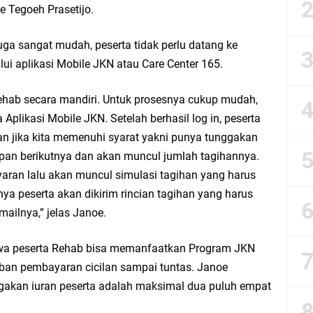
e Tegoeh Prasetijo.
esik Mujid Riduan Sampaikan Doa dan Harapan di Tahun Baru Islam 1448 H
uga sangat mudah, peserta tidak perlu datang ke
slam 1 Muharram 1448 H: Pesan Hijrah Drs. H. Husnul Aqib, M.M. untuk Negeri
lui aplikasi Mobile JKN atau Care Center 165.
r Doa Awal Tahun Hijriah, Teguhkan Optimisme Menuju Indonesia Emas 2045
ehab secara mandiri. Untuk prosesnya cukup mudah,
a Aplikasi Mobile JKN. Setelah berhasil log in, peserta
abar M. Rizky di Desa Cibitung Wetan: Serap Aspirasi Petani dan Warga
ian jika kita memenuhi syarat yakni punya tunggakan
hapan berikutnya dan akan muncul jumlah tagihannya.
IGMA: Advokat dan LBH Perkuat Soliditas di Jakarta
yaran lalu akan muncul simulasi tagihan yang harus
nya peserta akan dikirim rincian tagihan yang harus
urkan PMT: Cegah Stunting, Perkuat Gizi Balita dan Ibu Hamil Narasi
mailnya,” jelas Janoe.
rong Kemandirian UMKM, LAZISNU Kedamean Bantu Kembangkan Warung Bu Wi
hwa peserta Rehab bisa memanfaatkan Program JKN
ban pembayaran cicilan sampai tuntas. Janoe
k Perkuat Ekonomi Lewat Pemanfaatan Gedung C Islamic Center
gakan iuran peserta adalah maksimal dua puluh empat
Launching Komunitas Gowes dan Pasar Ahad Jajanan Jadul di Ecopark Randuag